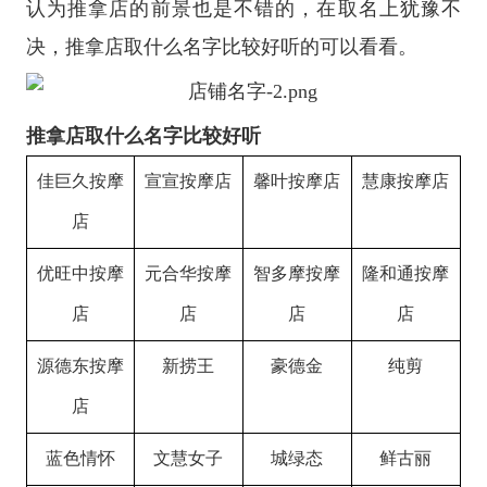
认为推拿店的前景也是不错的，在取名上犹豫不
决，推拿店取什么名字比较好听的可以看看。
推拿店取什么名字比较好听
佳巨久按摩
宣宣按摩店
馨叶按摩店
慧康按摩店
店
优旺中按摩
元合华按摩
智多摩按摩
隆和通按摩
店
店
店
店
源德东按摩
新捞王
豪德金
纯剪
店
蓝色情怀
文慧女子
城绿态
鲜古丽