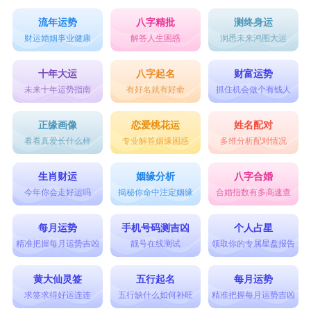
流年运势
八字精批
测终身运
财运婚姻事业健康
解答人生困惑
洞悉未来鸿图大运
十年大运
八字起名
财富运势
未来十年运势指南
有好名就有好命
抓住机会做个有钱人
正缘画像
恋爱桃花运
姓名配对
看看真爱长什么样
专业解答姻缘困惑
多维分析配对情况
生肖财运
姻缘分析
八字合婚
今年你会走好运吗
揭秘你命中注定姻缘
合婚指数有多高速查
每月运势
手机号码测吉凶
个人占星
精准把握每月运势吉凶
靓号在线测试
领取你的专属星盘报告
黄大仙灵签
五行起名
每月运势
求签求得好运连连
五行缺什么如何补旺
精准把握每月运势吉凶