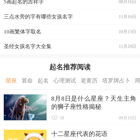
5画起名的吉祥字
08月16日
三点水旁的字有哪些女孩名字
11月16日
10画繁体字取名
10月13日
圣经女孩名字大全集
11月20日
起名推荐阅读
星座
算命
起名
心理测试
老黄历
塔罗牌占卜
8月8日是什么星座？天生主角
的狮子座性格揭秘
58
08月16日
十二星座代表的花语