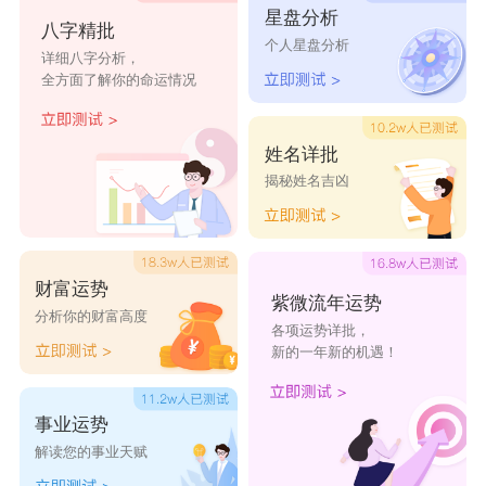
星盘分析
八字精批
真爱婚恋
新丽晶
水晶沟
福多宝
个人星盘分析
详细八字分析，
全方面了解你的命运情况
佰斯丽达
快宜修
仁康堂
固材推拿按
摩店
姓名详批
金红推拿按
蓝椒推拿按
运杰推拿按
洪雨推拿按
揭秘姓名吉凶
摩店
摩店
摩店
摩店
民顺推拿按
海霞推拿按
辽歌推拿按
庆东推拿按
财富运势
紫微流年运势
摩店
摩店
摩店
摩店
分析你的财富高度
各项运势详批，
新的一年新的机遇！
中原推拿按
晟辰
朝安
建菱
摩店
事业运势
解读您的事业天赋
昆都
启路
景越
联翼