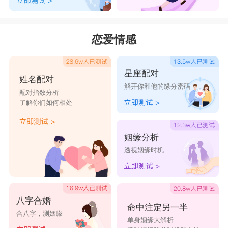
精顺
商羽
译达
达派
纳兰
实味
同贵
五库
恋爱情感
三硕
和逸
红品
旋极
星座配对
姓名配对
解开你和他的缘分密码
配对指数分析
了解你们如何相处
姻缘分析
透视姻缘时机
八字合婚
命中注定另一半
合八字，测姻缘
单身姻缘大解析