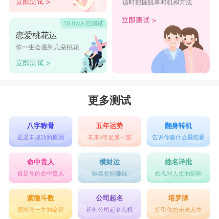
适时把握脱单时机和方法
恋爱桃花运
你一生会遇到几朵桃花
更多测试
八字称骨
五年运势
翻身转机
迟迟未成功的原因
未来5年发展一览
告诉你赚什么最吃香
命中贵人
横财运
姓名详批
谁是你的命中贵人
躺着都能赚钱
姓名对人生的影响
紫微斗数
公司起名
塔罗牌
预测你一生的命运
初创公司起名玄机
指引你的未来人生