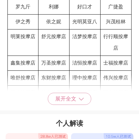
罗九斤
利娜
好口才
广捷盈
伊之秀
依之妮
光明莫亚八
兴茂桂林
明莱按摩店
舒元按摩店
洁梦按摩店
行行顺按摩
店
鑫集按摩店
万圣按摩店
洁恒按摩店
士福按摩店
唯舒按摩店
东财按摩店
理中按摩店
伟兴按摩店
冠特按摩店
佳庆按摩店
元新按摩店
迎先按摩店
展开全文
推拿店取什么名字比较好一点
鑫联诚业
乐美奇
意品隆
白布拉克
个人解读
新蓝梦
老朋友
顺达港
卿荷坊