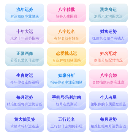
流年运势
八字精批
测终身运
财运婚姻事业健康
解答人生困惑
洞悉未来鸿图大运
十年大运
八字起名
财富运势
未来十年运势指南
有好名就有好命
抓住机会做个有钱人
正缘画像
恋爱桃花运
姓名配对
看看真爱长什么样
专业解答姻缘困惑
多维分析配对情况
生肖财运
姻缘分析
八字合婚
今年你会走好运吗
揭秘你命中注定姻缘
合婚指数有多高速查
每月运势
手机号码测吉凶
个人占星
精准把握每月运势吉凶
靓号在线测试
领取你的专属星盘报告
黄大仙灵签
五行起名
每月运势
求签求得好运连连
五行缺什么如何补旺
精准把握每月运势吉凶