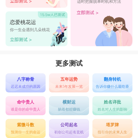
适时把握脱单时机和方法
恋爱桃花运
你一生会遇到几朵桃花
更多测试
八字称骨
五年运势
翻身转机
迟迟未成功的原因
未来5年发展一览
告诉你赚什么最吃香
命中贵人
横财运
姓名详批
谁是你的命中贵人
躺着都能赚钱
姓名对人生的影响
紫微斗数
公司起名
塔罗牌
预测你一生的命运
初创公司起名玄机
指引你的未来人生