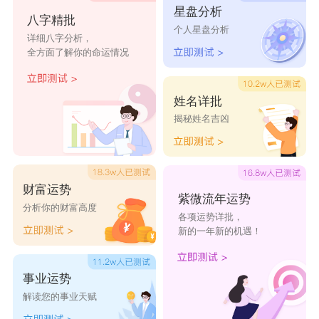
星盘分析
丝祈手抓饼
天驿手抓饼
裹婴手抓饼
穰岁手抓饼
八字精批
个人星盘分析
详细八字分析，
店
店
店
店
全方面了解你的命运情况
记浜手抓饼
人合海火锅
辞成手抓饼
金业
店
店
店
姓名详批
揭秘姓名吉凶
建鑫
纪元
誉诚
翔龙
吉盛
慧丰
永光
科尔
财富运势
正鼎
长宏
鼎宏
睿博
紫微流年运势
分析你的财富高度
各项运势详批，
金明
金岛
盛联
智创
新的一年新的机遇！
事业运势
解读您的事业天赋