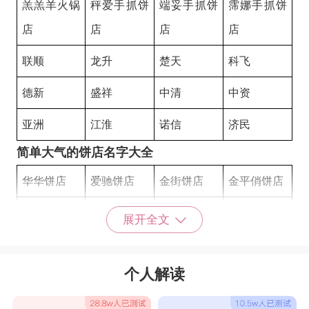
羔羔羊火锅
秤爱手抓饼
端妥手抓饼
霈娜手抓饼
店
店
店
店
联顺
龙升
楚天
科飞
德新
盛祥
中清
中资
亚洲
江淮
诺信
济民
简单大气的饼店名字大全
华华饼店
爱驰饼店
金街饼店
金平俏饼店
尝香思饼店
佳源花都饼
安吉饼店
一品香饼店
展开全文
店
顶顶饼店
艳吕手抓饼
申靓手抓饼
四海缘火锅
个人解读
店
店
店