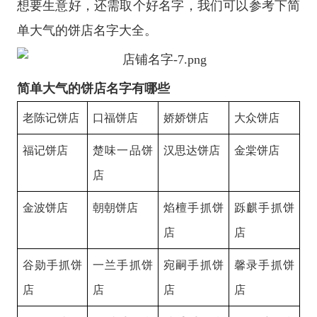
想要生意好，还需取个好名字，我们可以参考下简
单大气的饼店名字大全。
简单大气的饼店名字有哪些
老陈记饼店
口福饼店
娇娇饼店
大众饼店
福记饼店
楚味一品饼
汉思达饼店
金棠饼店
店
金波饼店
朝朝饼店
焰檀手抓饼
跞麒手抓饼
店
店
谷勋手抓饼
一兰手抓饼
宛嗣手抓饼
馨录手抓饼
店
店
店
店