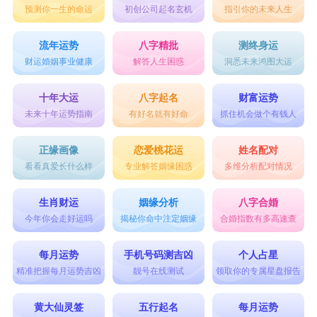
预测你一生的命运
初创公司起名玄机
指引你的未来人生
流年运势
八字精批
测终身运
财运婚姻事业健康
解答人生困惑
洞悉未来鸿图大运
十年大运
八字起名
财富运势
未来十年运势指南
有好名就有好命
抓住机会做个有钱人
正缘画像
恋爱桃花运
姓名配对
看看真爱长什么样
专业解答姻缘困惑
多维分析配对情况
生肖财运
姻缘分析
八字合婚
今年你会走好运吗
揭秘你命中注定姻缘
合婚指数有多高速查
每月运势
手机号码测吉凶
个人占星
精准把握每月运势吉凶
靓号在线测试
领取你的专属星盘报告
黄大仙灵签
五行起名
每月运势