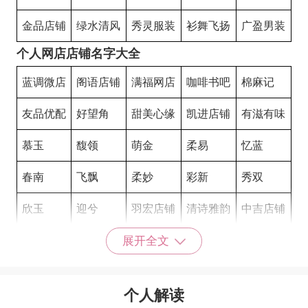
金品店铺
绿水清风
秀灵服装
衫舞飞扬
广盈男装
个人网店店铺名字大全
蓝调微店
阁语店铺
满福网店
咖啡书吧
棉麻记
友品优配
好望角
甜美心缘
凯进店铺
有滋有味
慕玉
馥领
萌金
柔易
忆蓝
春南
飞飘
柔妙
彩新
秀双
欣玉
迎兮
羽宏店铺
清诗雅韵
中吉店铺
摩多店铺
麦熙女装
欧旭店铺
兴峰店铺
互动巅峰
展开全文
忆往昔
利佳店铺
卓越衣坊
小布之家
四季香约
个人解读
云裳时尚
亚鑫店铺
吉凯五金
幸福小馆
汇翔网店