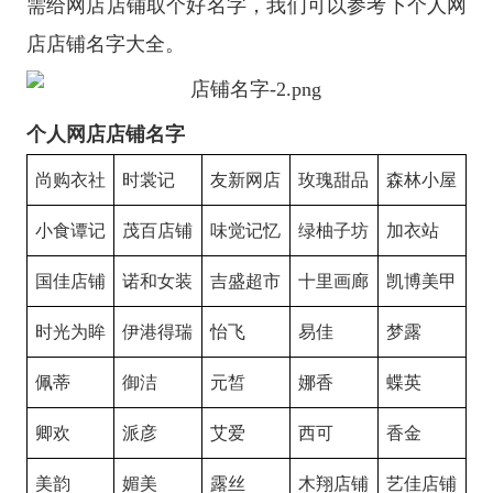
需给网店店铺取个好名字，我们可以参考下个人网
店店铺名字大全。
个人网店店铺名字
尚购衣社
时裳记
友新网店
玫瑰甜品
森林小屋
小食谭记
茂百店铺
味觉记忆
绿柚子坊
加衣站
国佳店铺
诺和女装
吉盛超市
十里画廊
凯博美甲
时光为眸
伊港得瑞
怡飞
易佳
梦露
佩蒂
御洁
元皙
娜香
蝶英
卿欢
派彦
艾爱
西可
香金
美韵
媚美
露丝
木翔店铺
艺佳店铺