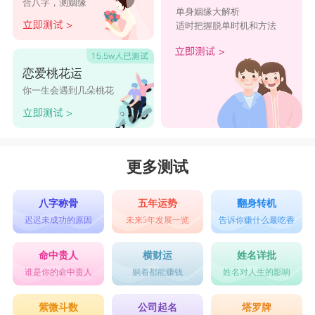
合八字，测姻缘
单身姻缘大解析
适时把握脱单时机和方法
恋爱桃花运
你一生会遇到几朵桃花
更多测试
八字称骨
五年运势
翻身转机
迟迟未成功的原因
未来5年发展一览
告诉你赚什么最吃香
命中贵人
横财运
姓名详批
谁是你的命中贵人
躺着都能赚钱
姓名对人生的影响
紫微斗数
公司起名
塔罗牌