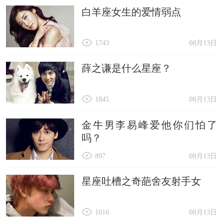
白羊座女生的爱情弱点
1743
08月13日
薛之谦是什么星座？
1845
08月13日
金牛男李易峰爱他你们怕了
吗？
897
08月13日
星座吐槽之奇葩舍友射手女
1016
08月13日