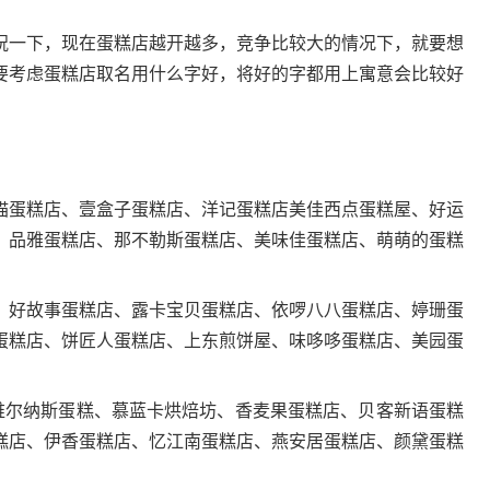
一下，现在蛋糕店越开越多，竞争比较大的情况下，就要想
要考虑蛋糕店取名用什么字好，将好的字都用上寓意会比较好
蛋糕店、壹盒子蛋糕店、洋记蛋糕店美佳西点蛋糕屋、好运
、品雅蛋糕店、那不勒斯蛋糕店、美味佳蛋糕店、萌萌的蛋糕
好故事蛋糕店、露卡宝贝蛋糕店、依啰八八蛋糕店、婷珊蛋
蛋糕店、饼匠人蛋糕店、上东煎饼屋、味哆哆蛋糕店、美园蛋
维尔纳斯蛋糕、慕蓝卡烘焙坊、香麦果蛋糕店、贝客新语蛋糕
糕店、伊香蛋糕店、忆江南蛋糕店、燕安居蛋糕店、颜黛蛋糕