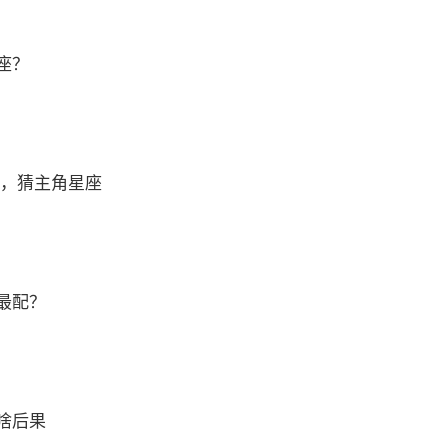
座？
 ，猜主角星座
最配？
啥后果