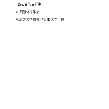
5画起名的吉祥字
10画繁体字取名
给剑取名字霸气 给剑取名字古风