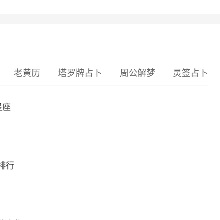
老黄历
塔罗牌占卜
周公解梦
灵签占卜
星座
排行