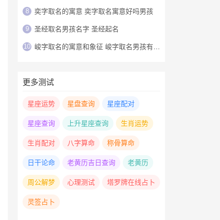
8
奕字取名的寓意 奕字取名寓意好吗男孩
9
圣经取名男孩名字 圣经起名
10
峻字取名的寓意和象征 峻字取名男孩有寓意
更多测试
星座运势
星盘查询
星座配对
星座查询
上升星座查询
生肖运势
生肖配对
八字算命
称骨算命
日干论命
老黄历吉日查询
老黄历
周公解梦
心理测试
塔罗牌在线占卜
灵签占卜