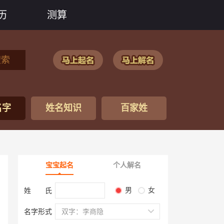
历
测算
搜索
名字
姓名知识
百家姓
宝宝起名
个人解名
男
女
姓 氏
名字形式
双字：李商隐