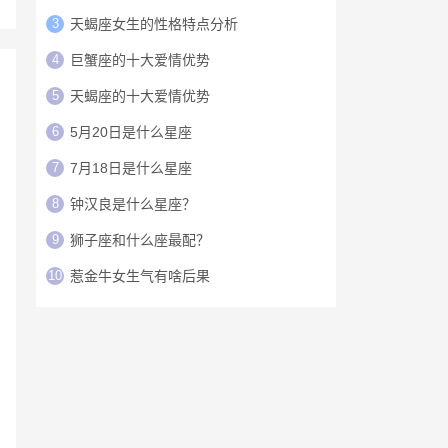
3
天蝎座女生的性格特点分析
4
巨蟹座的十大爱情优势
5
天蝎座的十大爱情优势
6
5月20日是什么星座
7
7月18日是什么星座
8
钟汉良是什么星座？
9
狮子座和什么座最配？
10
惹金牛女生气有啥后果