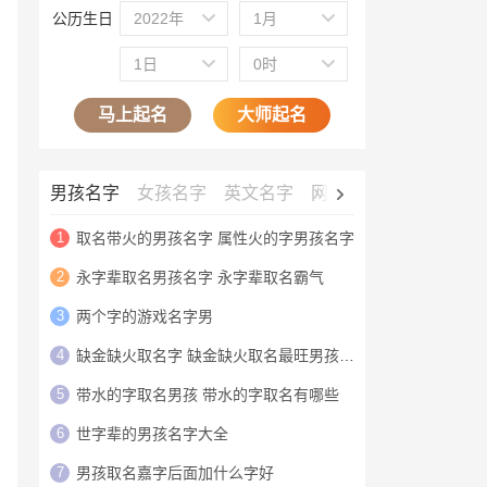
公历生日
2022年
1月
1日
0时
马上起名
大师起名
男孩名字
女孩名字
英文名字
网名大全
公司名字
1
取名带火的男孩名字 属性火的字男孩名字
2
永字辈取名男孩名字 永字辈取名霸气
3
两个字的游戏名字男
4
缺金缺火取名字 缺金缺火取名最旺男孩名字
5
带水的字取名男孩 带水的字取名有哪些
6
世字辈的男孩名字大全
7
男孩取名嘉字后面加什么字好