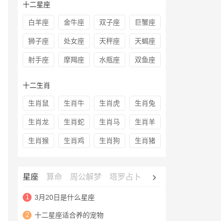
十二星座
白羊座
金牛座
双子座
巨蟹座
狮子座
处女座
天秤座
天蝎座
射手座
摩羯座
水瓶座
双鱼座
十二生肖
生肖鼠
生肖牛
生肖虎
生肖兔
生肖龙
生肖蛇
生肖马
生肖羊
生肖猴
生肖鸡
生肖狗
生肖猪
星座
算命
周公解梦
塔罗占卜
心理测试
老黄历
1
3月20日是什么星座
2
十二星座适合养的宠物