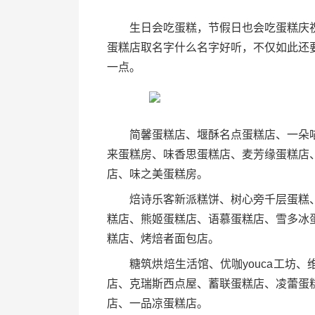
生日会吃蛋糕，节假日也会吃蛋糕庆祝
蛋糕店取名字什么名字好听，不仅如此还
一点。
简馨蛋糕店、堰酥名点蛋糕店、一朵喵
来蛋糕房、味香思蛋糕店、麦芳缘蛋糕店
店、味之美蛋糕房。
焙诗乐客新派糕饼、树心旁千层蛋糕、
糕店、熊姬蛋糕店、语慕蛋糕店、雪多冰
糕店、烤焙者面包店。
糖筑烘焙生活馆、优咖youca工坊、
店、克瑞斯西点屋、蓄联蛋糕店、凌蕾蛋
店、一品凉蛋糕店。