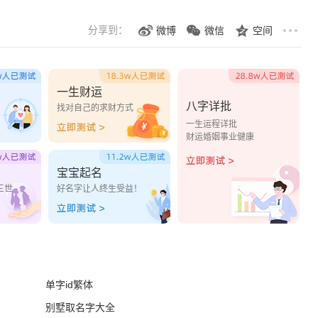
分享到：
微博
微信
空间
一生财运
八字详批
？
找对自己的求财方式
一生运程详批
财运婚姻事业健康
宝宝起名
三世
好名字让人终生受益！
单字id繁体
别墅取名字大全