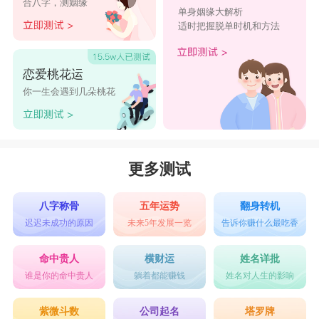
合八字，测姻缘
单身姻缘大解析
适时把握脱单时机和方法
恋爱桃花运
你一生会遇到几朵桃花
更多测试
八字称骨
五年运势
翻身转机
迟迟未成功的原因
未来5年发展一览
告诉你赚什么最吃香
命中贵人
横财运
姓名详批
谁是你的命中贵人
躺着都能赚钱
姓名对人生的影响
紫微斗数
公司起名
塔罗牌