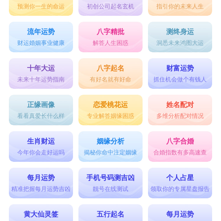
预测你一生的命运
初创公司起名玄机
指引你的未来人生
流年运势
八字精批
测终身运
财运婚姻事业健康
解答人生困惑
洞悉未来鸿图大运
十年大运
八字起名
财富运势
未来十年运势指南
有好名就有好命
抓住机会做个有钱人
正缘画像
恋爱桃花运
姓名配对
看看真爱长什么样
专业解答姻缘困惑
多维分析配对情况
生肖财运
姻缘分析
八字合婚
今年你会走好运吗
揭秘你命中注定姻缘
合婚指数有多高速查
每月运势
手机号码测吉凶
个人占星
精准把握每月运势吉凶
靓号在线测试
领取你的专属星盘报告
黄大仙灵签
五行起名
每月运势