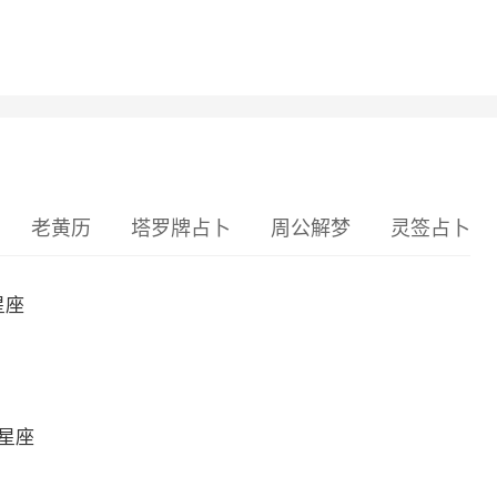
老黄历
塔罗牌占卜
周公解梦
灵签占卜
星座
么星座