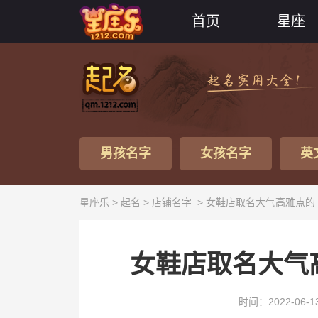
首页
星座
男孩名字
女孩名字
英
星座乐 >
起名
>
店铺名字
> 女鞋店取名大气高雅点的
女鞋店取名大气
时间：2022-06-1