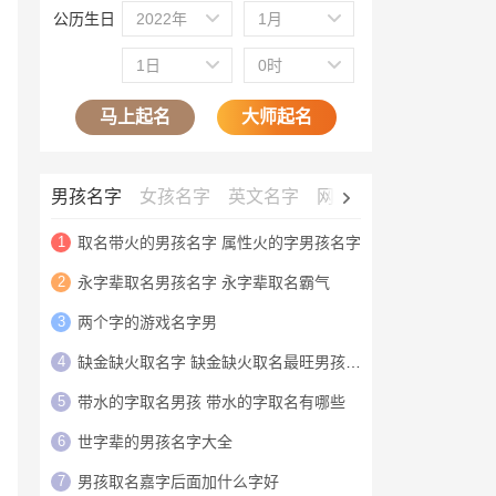
公历生日
2022年
1月
1日
0时
马上起名
大师起名
男孩名字
女孩名字
英文名字
网名大全
公司名字
1
取名带火的男孩名字 属性火的字男孩名字
2
永字辈取名男孩名字 永字辈取名霸气
3
两个字的游戏名字男
4
缺金缺火取名字 缺金缺火取名最旺男孩名字
5
带水的字取名男孩 带水的字取名有哪些
6
世字辈的男孩名字大全
7
男孩取名嘉字后面加什么字好