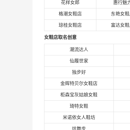
花样女郎
惠行魅
格潮女鞋店
东艳女鞋
琼桂女鞋店
富达女鞋
女鞋店取名创意
潮流达人
仙履世家
独步好
金辉特贝尔女鞋店
柜森宝灰姑娘女鞋
琦特女鞋
米诺依女人鞋坊
炫舞步