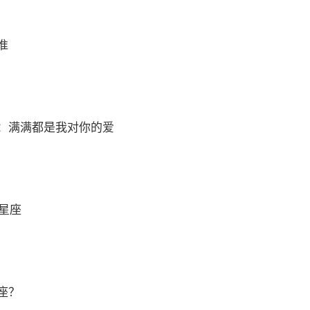
准
：满满都是我对你的爱
么星座
座？