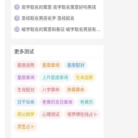
8
奕字取名的寓意 奕字取名寓意好吗男孩
9
圣经取名男孩名字 圣经起名
10
峻字取名的寓意和象征 峻字取名男孩有寓意
更多测试
星座运势
星盘查询
星座配对
星座查询
上升星座查询
生肖运势
生肖配对
八字算命
称骨算命
日干论命
老黄历吉日查询
老黄历
周公解梦
心理测试
塔罗牌在线占卜
灵签占卜