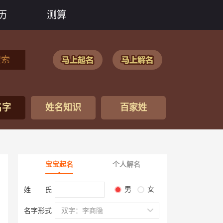
历
测算
搜索
名字
姓名知识
百家姓
宝宝起名
个人解名
男
女
姓 氏
名字形式
双字：李商隐