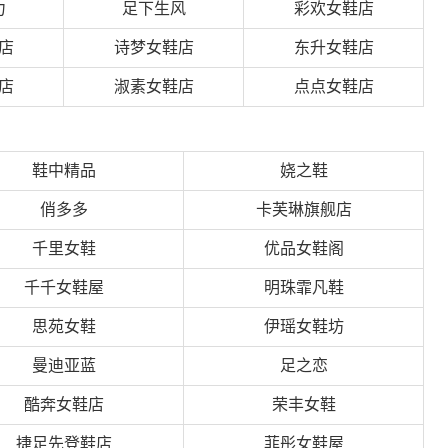
力
足下生风
彩欢女鞋店
店
诗梦女鞋店
东升女鞋店
店
淑素女鞋店
点点女鞋店
鞋中精品
娆之鞋
俏多多
卡芙琳旗舰店
千里女鞋
优品女鞋阁
千千女鞋屋
明珠霏凡鞋
思苑女鞋
伊瑶女鞋坊
曼迪亚蓝
足之恋
酷奔女鞋店
荣丰女鞋
捷足先登鞋店
菲彤女鞋屋