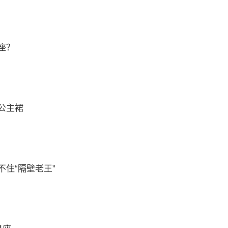
座？
公主裙
不住“隔壁老王”