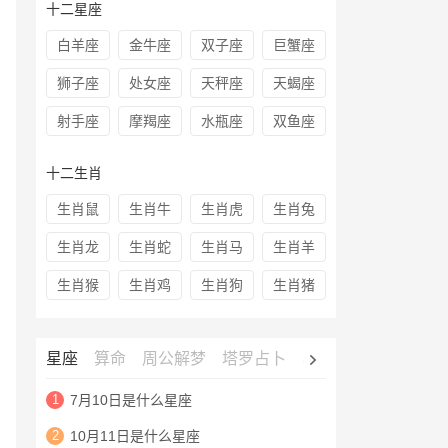
十二星座
白羊座
金牛座
双子座
巨蟹座
狮子座
处女座
天秤座
天蝎座
射手座
摩羯座
水瓶座
双鱼座
十二生肖
生肖鼠
生肖牛
生肖虎
生肖兔
生肖龙
生肖蛇
生肖马
生肖羊
生肖猴
生肖鸡
生肖狗
生肖猪
星座
算命
周公解梦
塔罗占卜
心理测试
老黄历
1
7月10日是什么星座
2
10月11日是什么星座