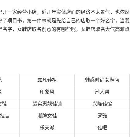
己开一家经营小店，近几年实体店面的经济不太景气，也依然
好了项目书，第一件事就是先给自己的店取一个好名字，当我
是名字，女鞋店取名创意的有哪些呢，女鞋店取名大气高雅点
苑
霏凡鞋柜
魅惑时尚女鞋店
区
印象风
潮人帮
女鞋
超实惠靓鞋铺
兴隆鞋馆
鞋店
潮牌女鞋
罗雅
乐天派
鞋吧