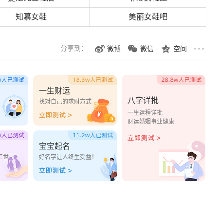
知慕女鞋
美丽女鞋吧
分享到：
微博
微信
空间
一生财运
八字详批
？
找对自己的求财方式
一生运程详批
财运婚姻事业健康
宝宝起名
三世
好名字让人终生受益！