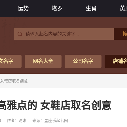
运势
塔罗
生肖
黄
文名字
网名大全
公司名字
店铺
 女鞋店取名创意
高雅点的 女鞋店取名创意
3
作者：清晰
来源：星座乐起名网