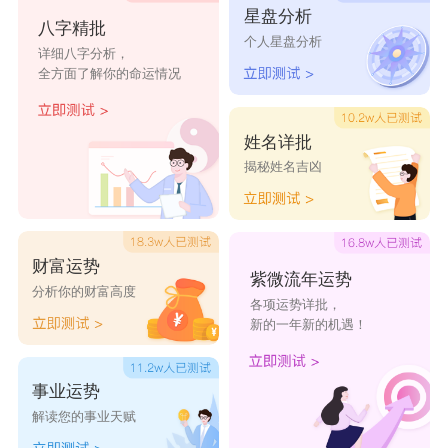
星盘分析
西创缘
振富奥
冰城
亿曼腾
半球
八字精批
个人星盘分析
详细八字分析，
晖安
本东
派达
立振
鼎久
全方面了解你的命运情况
姓名详批
揭秘姓名吉凶
财富运势
紫微流年运势
分析你的财富高度
各项运势详批，
新的一年新的机遇！
事业运势
解读您的事业天赋