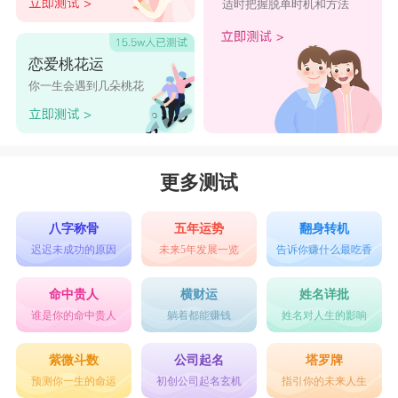
适时把握脱单时机和方法
恋爱桃花运
你一生会遇到几朵桃花
更多测试
八字称骨
五年运势
翻身转机
迟迟未成功的原因
未来5年发展一览
告诉你赚什么最吃香
命中贵人
横财运
姓名详批
谁是你的命中贵人
躺着都能赚钱
姓名对人生的影响
紫微斗数
公司起名
塔罗牌
预测你一生的命运
初创公司起名玄机
指引你的未来人生