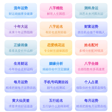
流年运势
八字精批
测终身运
财运婚姻事业健康
解答人生困惑
洞悉未来鸿图大运
十年大运
八字起名
财富运势
未来十年运势指南
有好名就有好命
抓住机会做个有钱人
正缘画像
恋爱桃花运
姓名配对
看看真爱长什么样
专业解答姻缘困惑
多维分析配对情况
生肖财运
姻缘分析
八字合婚
今年你会走好运吗
揭秘你命中注定姻缘
合婚指数有多高速查
每月运势
手机号码测吉凶
个人占星
精准把握每月运势吉凶
靓号在线测试
领取你的专属星盘报告
黄大仙灵签
五行起名
每月运势
求签求得好运连连
五行缺什么如何补旺
精准把握每月运势吉凶