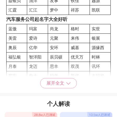
磊银贝
清洋
友事
铁佳
越源
汇霆
汇江
梦中
祥苏
凯联
汽车服务公司起名字大全好听
蓝傲
玛富
尚龙
格时
实世
美雷
爱诗
元聚
来伟
银展
奥辰
亿华
安环
威基
源缘西
福弘银
智洋阳
辰贝硕
优天万
时林
月泰
龙迈
思丰
双茂
讯环
罗安
电大
码傲
凯优
吉玛旭
展开全文
耀富诚
弘泰禾
达维冠
凯旭
龙运
鑫海
远鸿
博聚
凯迪
艾蕊
个人解读
嘉大
彩相
良环
凤名
仕玉
诗亿
湖铁
艾汇
拓友
诺至