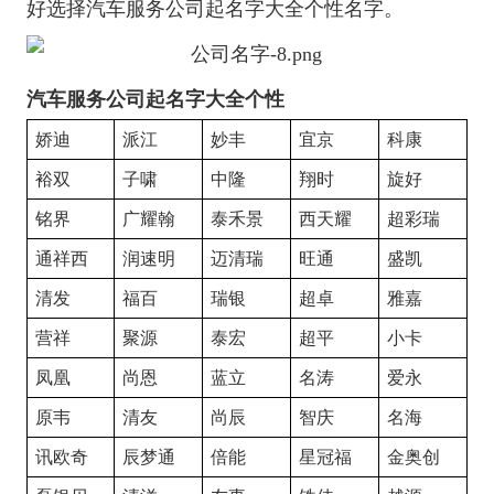
好选择汽车服务公司起名字大全个性名字。
汽车服务公司起名字大全个性
娇迪
派江
妙丰
宜京
科康
裕双
子啸
中隆
翔时
旋好
铭界
广耀翰
泰禾景
西天耀
超彩瑞
通祥西
润速明
迈清瑞
旺通
盛凯
清发
福百
瑞银
超卓
雅嘉
营祥
聚源
泰宏
超平
小卡
凤凰
尚恩
蓝立
名涛
爱永
原韦
清友
尚辰
智庆
名海
讯欧奇
辰梦通
倍能
星冠福
金奥创