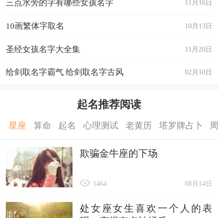
三点水旁的字有哪些女孩名字
11月16日
10画繁体字取名
10月13日
圣经女孩名字大全集
11月20日
给剑取名字霸气 给剑取名字古风
02月10日
起名推荐阅读
星座
算命
起名
心理测试
老黄历
塔罗牌占卜
欺骗金牛座的下场
1464
08月14日
处女座女生喜欢一个人的表