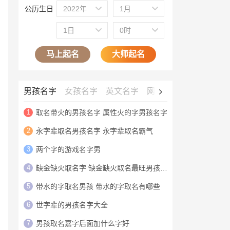
公历生日
2022年
1月
1日
0时
马上起名
大师起名
男孩名字
女孩名字
英文名字
网名大全
公司名字
1
取名带火的男孩名字 属性火的字男孩名字
2
永字辈取名男孩名字 永字辈取名霸气
3
两个字的游戏名字男
4
缺金缺火取名字 缺金缺火取名最旺男孩名字
5
带水的字取名男孩 带水的字取名有哪些
6
世字辈的男孩名字大全
7
男孩取名嘉字后面加什么字好