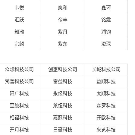
韦悦
奥和
鑫环
汇跃
帝丰
铭霆
知瀚
紫丹
润钧
宗麟
紫东
浚琛
众想科技公司
创惠科技公司
长城科技公司
梵普科技公司
富益科技
益顺科技
阳广科技
永缘科技
太顺科技
至旋科技
莱纽科技
森罗科技
相福科技
嘉冠科技
开欧科技
开月科技
日豪科技
来览科技