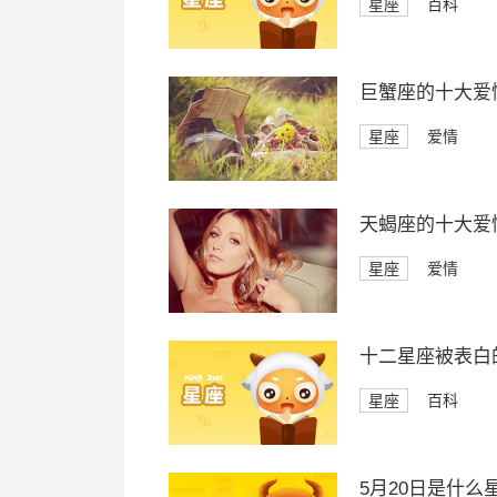
星座
百科
巨蟹座的十大爱
星座
爱情
天蝎座的十大爱
星座
爱情
十二星座被表白
星座
百科
5月20日是什么