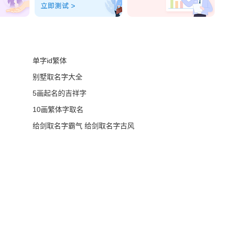
单字id繁体
别墅取名字大全
5画起名的吉祥字
10画繁体字取名
给剑取名字霸气 给剑取名字古风