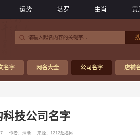
运势
塔罗
生肖
黄
文名字
网名大全
公司名字
店铺
的科技公司名字
07
作者：清晰
来源：1212起名网