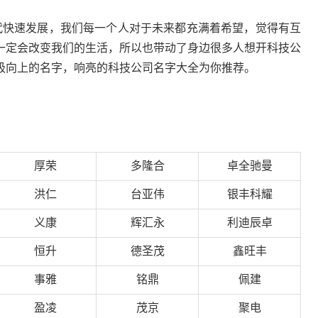
代快速发展，我们每一个人对于未来都充满着希望，觉得有互
一定会改变我们的生活，所以也带动了身边很多人想开科技公
极向上的名字，响亮的科技公司名字大全为你推荐。
厚荣
多隆合
卓全驰曼
洪仁
台亚伟
银丰科耀
义康
辉汇永
利迪辰卓
恒升
德圣茂
鑫旺丰
事雅
铭鼎
佩建
盈凌
茂京
聚电