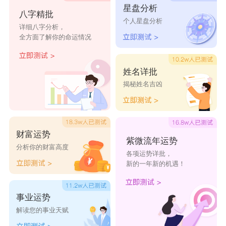
星盘分析
八字精批
前程似锦的内涵。
个人星盘分析
详细八字分析，
翎：翎，五行属火，本义鸟翅膀和尾巴上的长而硬
全方面了解你的命运情况
的羽毛，亦泛指鸟羽。有的颜色十分绚丽，可以制
作成工艺品或装饰品，如“顶戴花翎”。用于人名，
姓名详批
揭秘姓名吉凶
寓意美丽、漂亮、醒目。
男虎宝宝取名字最佳字创意
璨
琛
琤
璁
琮
财富运势
紫微流年运势
璠
珩
琥
环
珲
分析你的财富高度
各项运势详批，
珈
珒
琎
裴
滕
新的一年新的机遇！
暮
翊
逸
珹
凌
慈
骞
辰
展
绍
事业运势
解读您的事业天赋
襦
希
屹
巍
峥