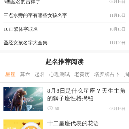
5画起名的吉祥字
08月16日
三点水旁的字有哪些女孩名字
11月16日
10画繁体字取名
10月13日
圣经女孩名字大全集
11月20日
起名推荐阅读
星座
算命
起名
心理测试
老黄历
塔罗牌占卜
8月8日是什么星座？天生主角
的狮子座性格揭秘
58
08月16日
十二星座代表的花语