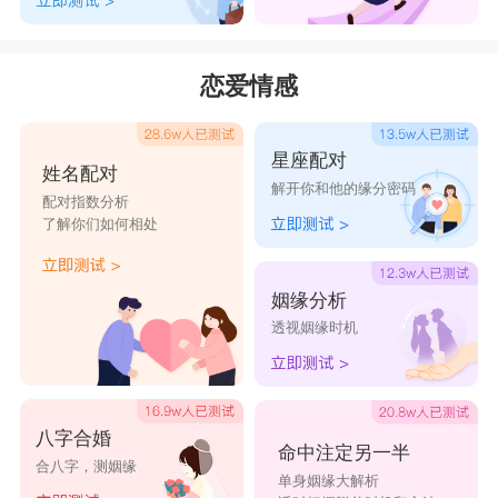
嵘
岭
屹
峻
峡
岛
峰
岳
瑾
璟
恋爱情感
玖
珂
琨
理
璘
珑
珞
珉
琪
霄
星座配对
姓名配对
伊
旻
隐
礼
鑫
解开你和他的缘分密码
配对指数分析
龙
凯
迟
瑾
捷
了解你们如何相处
姻缘分析
透视姻缘时机
八字合婚
命中注定另一半
合八字，测姻缘
单身姻缘大解析