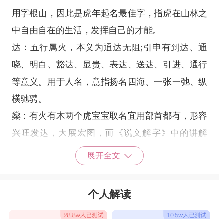
用字根山，因此是虎年起名最佳字，指虎在山林之
中自由自在的生活，发挥自己的才能。
达：五行属火，本义为通达无阻;引申有到达、通
晓、明白、豁达、显贵、表达、送达、引进、通行
等意义。用于人名，意指扬名四海、一张一弛、纵
横驰骋。
燊：有火有木两个虎宝宝取名宜用部首都有，形容
兴旺发达，大展宏图，而《说文解字》中的讲解
是“燊”盛貌，从燊在木上，所以这个字呢，自带繁
展开全文
荣昌盛的气势。
鑫：鑫对于虎年男孩来说是一个起名最佳字，其本
个人解读
义是指金多兴盛之意，因此含有吉祥的内涵，寓意
男孩财运滚滚，具有富贵吉祥之义。寓指虎年男孩