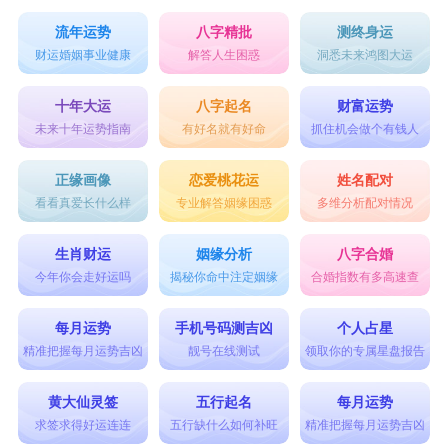
流年运势
八字精批
测终身运
财运婚姻事业健康
解答人生困惑
洞悉未来鸿图大运
十年大运
八字起名
财富运势
未来十年运势指南
有好名就有好命
抓住机会做个有钱人
正缘画像
恋爱桃花运
姓名配对
看看真爱长什么样
专业解答姻缘困惑
多维分析配对情况
生肖财运
姻缘分析
八字合婚
今年你会走好运吗
揭秘你命中注定姻缘
合婚指数有多高速查
每月运势
手机号码测吉凶
个人占星
精准把握每月运势吉凶
靓号在线测试
领取你的专属星盘报告
黄大仙灵签
五行起名
每月运势
求签求得好运连连
五行缺什么如何补旺
精准把握每月运势吉凶