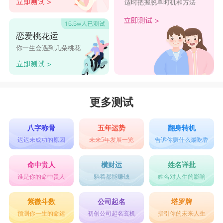
适时把握脱单时机和方法
恋爱桃花运
你一生会遇到几朵桃花
更多测试
八字称骨
五年运势
翻身转机
迟迟未成功的原因
未来5年发展一览
告诉你赚什么最吃香
命中贵人
横财运
姓名详批
谁是你的命中贵人
躺着都能赚钱
姓名对人生的影响
紫微斗数
公司起名
塔罗牌
预测你一生的命运
初创公司起名玄机
指引你的未来人生