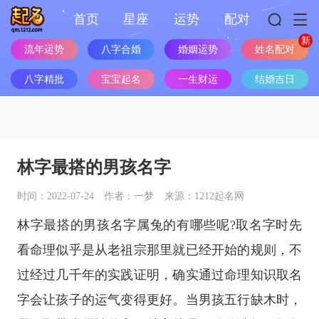
首页
星座
运势
配对
姓名配对
流年运势
八字合婚
婚姻运势
八字精批
宝宝起名
一生财运
结婚吉日
林字最搭的男孩名字
时间：2022-07-24
作者：一梦
来源：1212起名网
林字最搭的男孩名字属兔的有哪些呢?取名字时先
看命理似乎是从老祖宗那里就已经开始的规则，不
过经过几千年的实践证明，确实通过命理知识取名
字会让孩子的运气变得更好。当男孩五行缺木时，