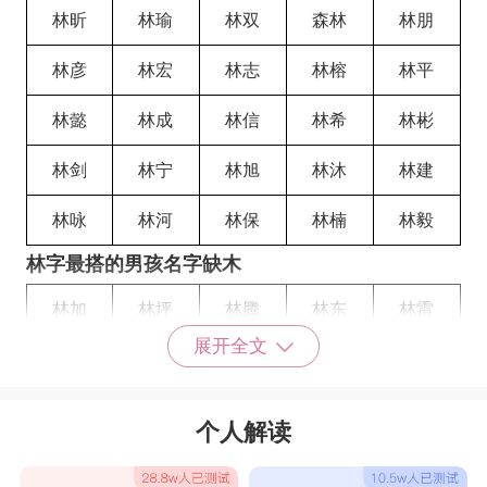
林昕
林瑜
林双
森林
林朋
林彦
林宏
林志
林榕
林平
林懿
林成
林信
林希
林彬
林剑
林宁
林旭
林沐
林建
林咏
林河
林保
林楠
林毅
林字最搭的男孩名字缺木
林加
林坪
林腾
林东
林雷
展开全文
林迈
林耿
林劫
林铸
林丁
林朔
林寅
林非
林梓
林葆
个人解读
林坚
林岗
福林
吉林
蓝林