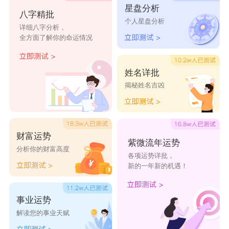
星盘分析
心林
春林
晓林
晓林
卓林
八字精批
个人星盘分析
详细八字分析，
明林
修林
宏林
桑林
海林
全方面了解你的命运情况
林阳
林成
梅林
桂林
保林
姓名详批
天林
林岗
林柯
林俊
林培
揭秘姓名吉凶
林耀
林浚
林沅
林力
林安
林凌
林梧
林之
林桉
林城
财富运势
紫微流年运势
分析你的财富高度
林桐
林世
林强
林榆
林士
各项运势详批，
新的一年新的机遇！
林以
林杰
林忠
林沛
林仁
林坚
林汉
林浩
林庆
林杉
事业运势
解读您的事业天赋