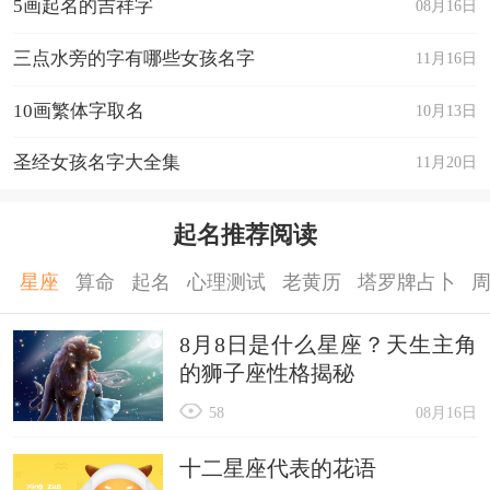
5画起名的吉祥字
08月16日
三点水旁的字有哪些女孩名字
11月16日
10画繁体字取名
10月13日
圣经女孩名字大全集
11月20日
起名推荐阅读
星座
算命
起名
心理测试
老黄历
塔罗牌占卜
8月8日是什么星座？天生主角
的狮子座性格揭秘
58
08月16日
十二星座代表的花语