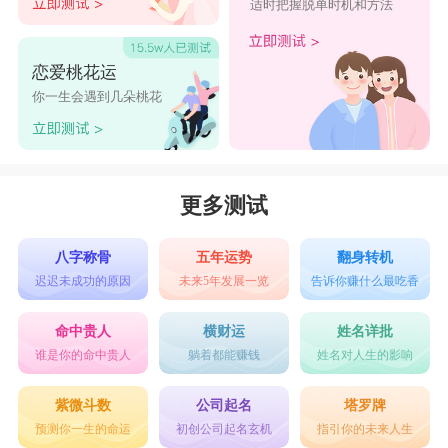
适时把握脱单时机和方法
恋爱桃花运
你一生会遇到几朵桃花
更多测试
八字称骨
五年运势
翻身转机
迟迟未成功的原因
未来5年发展一览
告诉你赚什么最吃香
命中贵人
横财运
姓名详批
谁是你的命中贵人
躺着都能赚钱
姓名对人生的影响
紫微斗数
公司起名
塔罗牌
预测你一生的命运
初创公司起名玄机
指引你的未来人生