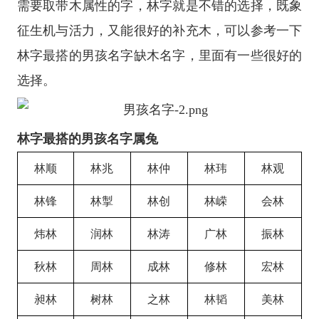
需要取带木属性的字，林字就是不错的选择，既象
征生机与活力，又能很好的补充木，可以参考一下
林字最搭的男孩名字缺木名字，里面有一些很好的
选择。
林字最搭的男孩名字属兔
林顺
林兆
林仲
林玮
林观
林锋
林掣
林创
林嵘
会林
炜林
润林
林涛
广林
振林
秋林
周林
成林
修林
宏林
昶林
树林
之林
林韬
美林