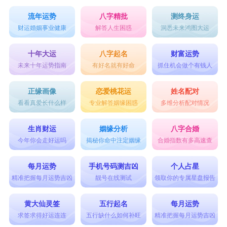
流年运势
八字精批
测终身运
财运婚姻事业健康
解答人生困惑
洞悉未来鸿图大运
十年大运
八字起名
财富运势
未来十年运势指南
有好名就有好命
抓住机会做个有钱人
正缘画像
恋爱桃花运
姓名配对
看看真爱长什么样
专业解答姻缘困惑
多维分析配对情况
生肖财运
姻缘分析
八字合婚
今年你会走好运吗
揭秘你命中注定姻缘
合婚指数有多高速查
每月运势
手机号码测吉凶
个人占星
精准把握每月运势吉凶
靓号在线测试
领取你的专属星盘报告
黄大仙灵签
五行起名
每月运势
求签求得好运连连
五行缺什么如何补旺
精准把握每月运势吉凶