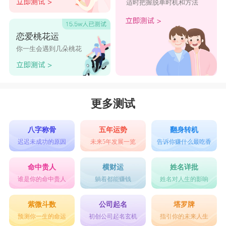
适时把握脱单时机和方法
恋爱桃花运
你一生会遇到几朵桃花
更多测试
八字称骨
五年运势
翻身转机
迟迟未成功的原因
未来5年发展一览
告诉你赚什么最吃香
命中贵人
横财运
姓名详批
谁是你的命中贵人
躺着都能赚钱
姓名对人生的影响
紫微斗数
公司起名
塔罗牌
预测你一生的命运
初创公司起名玄机
指引你的未来人生