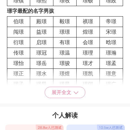
璟镇
璟熙
璟牧
璟硕
璟政
璟字最配的名字男孩
伯璟
殿璟
毅璟
祺璟
帝璟
闯璟
益璟
璟璟
煌璟
宋璟
衍璟
启璟
有璟
会璟
晗璟
传璟
璟冠
璟温
璟理
璟瀚
璟怡
璟岳
璟骏
璟才
璟孟
璟正
璟水
璟煜
璟凯
璟意
璟子
璟昂
璟星
璟阔
璟广
展开全文
璟曾
璟敏
璟巍
璟树
璟杰
璟文
璟驰
璟海
璟符
璟晨
个人解读
璟颂
璟韩
商璟
璟烽
璟物
栋璟
岭璟
璟溟
璟楮
璟温