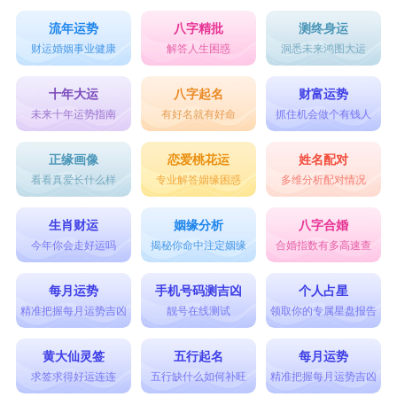
流年运势
八字精批
测终身运
财运婚姻事业健康
解答人生困惑
洞悉未来鸿图大运
十年大运
八字起名
财富运势
未来十年运势指南
有好名就有好命
抓住机会做个有钱人
正缘画像
恋爱桃花运
姓名配对
看看真爱长什么样
专业解答姻缘困惑
多维分析配对情况
生肖财运
姻缘分析
八字合婚
今年你会走好运吗
揭秘你命中注定姻缘
合婚指数有多高速查
每月运势
手机号码测吉凶
个人占星
精准把握每月运势吉凶
靓号在线测试
领取你的专属星盘报告
黄大仙灵签
五行起名
每月运势
求签求得好运连连
五行缺什么如何补旺
精准把握每月运势吉凶