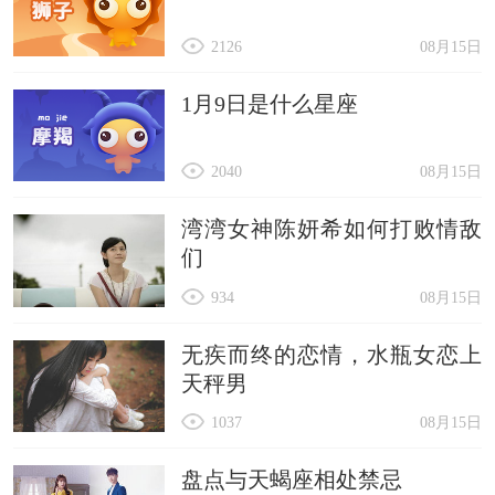
2126
08月15日
1月9日是什么星座
2040
08月15日
湾湾女神陈妍希如何打败情敌
们
934
08月15日
无疾而终的恋情，水瓶女恋上
天秤男
1037
08月15日
盘点与天蝎座相处禁忌