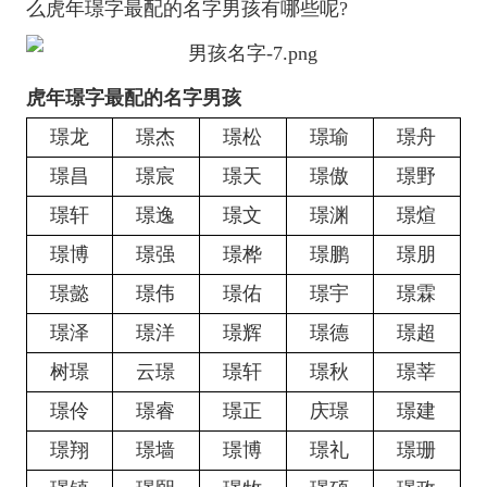
么虎年璟字最配的名字男孩有哪些呢?
虎年璟字最配的名字男孩
璟龙
璟杰
璟松
璟瑜
璟舟
璟昌
璟宸
璟天
璟傲
璟野
璟轩
璟逸
璟文
璟渊
璟煊
璟博
璟强
璟桦
璟鹏
璟朋
璟懿
璟伟
璟佑
璟宇
璟霖
璟泽
璟洋
璟辉
璟德
璟超
树璟
云璟
璟轩
璟秋
璟莘
璟伶
璟睿
璟正
庆璟
璟建
璟翔
璟墙
璟博
璟礼
璟珊