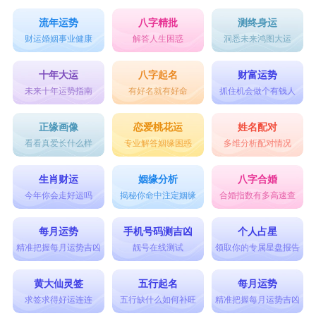
流年运势
八字精批
测终身运
财运婚姻事业健康
解答人生困惑
洞悉未来鸿图大运
十年大运
八字起名
财富运势
未来十年运势指南
有好名就有好命
抓住机会做个有钱人
正缘画像
恋爱桃花运
姓名配对
看看真爱长什么样
专业解答姻缘困惑
多维分析配对情况
生肖财运
姻缘分析
八字合婚
今年你会走好运吗
揭秘你命中注定姻缘
合婚指数有多高速查
每月运势
手机号码测吉凶
个人占星
精准把握每月运势吉凶
靓号在线测试
领取你的专属星盘报告
黄大仙灵签
五行起名
每月运势
求签求得好运连连
五行缺什么如何补旺
精准把握每月运势吉凶