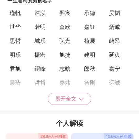
一生顺利的男孩名字
瑾帆
浩泓
羿宸
承德
昊韬
世华
若明
堇欧
嘉钰
炳诚
思哲
城乐
弘光
植展
屿昂
明乐
振宏
旭捷
建明
延贞
君旭
绍峰
志晗
郎秋
嘉宁
晨琦
哲裕
嘉炜
智刚
运珹
英杰
海松
哲瀚
嘉祥
承夕
展开全文
弘和
煜海
睿斌
信厚
浩东
个人解读