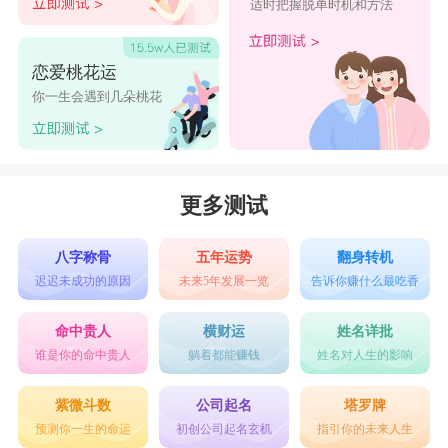
适时把握脱单时机和方法
恋爱桃花运
你一生会遇到几朵桃花
更多测试
八字称骨
五年运势
翻身转机
迟迟未成功的原因
未来5年发展一览
告诉你赚什么最吃香
命中贵人
横财运
姓名详批
谁是你的命中贵人
躺着都能赚钱
姓名对人生的影响
紫微斗数
公司起名
塔罗牌
预测你一生的命运
初创公司起名玄机
指引你的未来人生