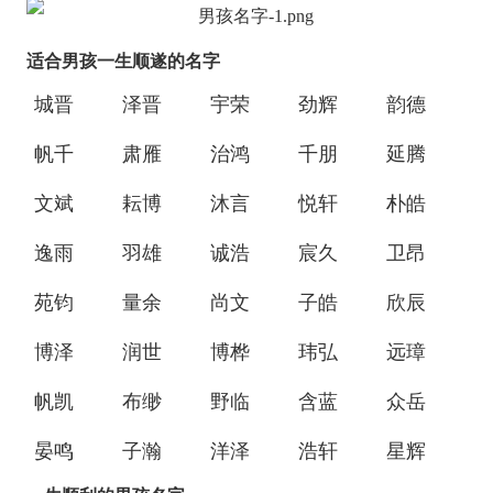
适合男孩一生顺遂的名字
城晋
泽晋
宇荣
劲辉
韵德
帆千
肃雁
治鸿
千朋
延腾
文斌
耘博
沐言
悦轩
朴皓
逸雨
羽雄
诚浩
宸久
卫昂
苑钧
量余
尚文
子皓
欣辰
博泽
润世
博桦
玮弘
远璋
帆凯
布缈
野临
含蓝
众岳
晏鸣
子瀚
洋泽
浩轩
星辉