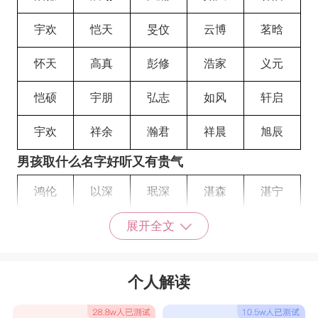
宇欢
恺天
旻伩
云博
茗晗
怀天
高真
彭修
浩家
义元
恺硕
宇朋
弘志
如风
轩启
宇欢
祥余
瀚君
祥晨
旭辰
男孩取什么名字好听又有贵气
鸿伦
以深
珉深
湛森
湛宁
煜河
智阳
哲昌
鸿煊
炜涵
展开全文
涵之
恒涛
子涛
浩润
熙然
个人解读
尚源
亚源
绍金
楸龙
志俊