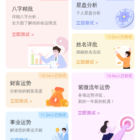
少波
屿昂
松照
明乐
梓骆
星盘分析
八字精批
个人星盘分析
详细八字分析，
海睿
逸镇
尚天
学苏
秋栋
全方面了解你的命运情况
梧桐
承润
榕伶
毓彦
泽轩
姓名详批
岳建
晨卫
慕岳
齐江
亮嘉
揭秘姓名吉凶
鹏浩
景强
鸣江
宸武
瑜宥
坤纶
梁宥
永亦
祖慕
景彦
财富运势
紫微流年运势
分析你的财富高度
各项运势详批，
新的一年新的机遇！
事业运势
解读您的事业天赋