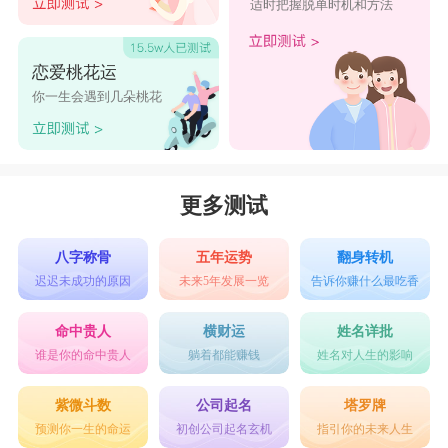
适时把握脱单时机和方法
恋爱桃花运
你一生会遇到几朵桃花
更多测试
八字称骨
五年运势
翻身转机
迟迟未成功的原因
未来5年发展一览
告诉你赚什么最吃香
命中贵人
横财运
姓名详批
谁是你的命中贵人
躺着都能赚钱
姓名对人生的影响
紫微斗数
公司起名
塔罗牌
预测你一生的命运
初创公司起名玄机
指引你的未来人生