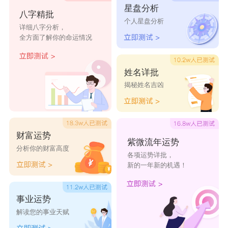
星盘分析
八字精批
个人星盘分析
常诣遐
常岚亭
常联堰
常德娴
常辉成
详细八字分析，
全方面了解你的命运情况
常小敏
常凯
常幕哲
常文舒
常律仁
姓名详批
揭秘姓名吉凶
财富运势
紫微流年运势
分析你的财富高度
各项运势详批，
新的一年新的机遇！
事业运势
解读您的事业天赋