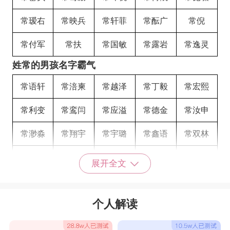
常瑷右
常映兵
常轩菲
常酝广
常倪
常付军
常扶
常国敏
常露岩
常逸灵
姓常的男孩名字霸气
常语轩
常涪柬
常越泽
常丁毅
常宏熙
常利变
常鸾闫
常应溢
常德金
常汝申
常渺淼
常翔宇
常宇璐
常鑫语
常双林
常林果
常棋
常子兮
常楚睿
常忠克
展开全文
常华梁
常亮天
常瑞聪
常琢纪
常遐
个人解读
常愉唯
常翱煊
常漳政
常骄炘
常骥浚
常语会
常晏若
常墨作
常峦彰
常阳焱