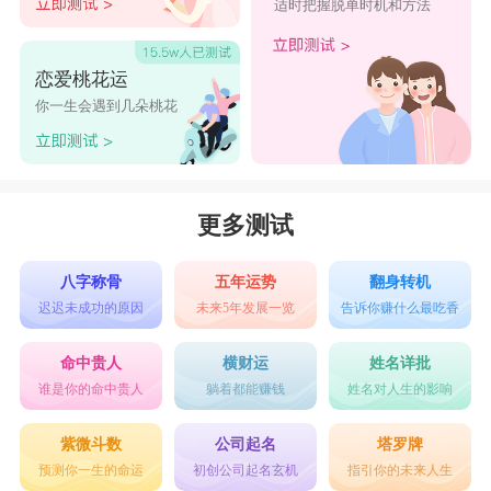
适时把握脱单时机和方法
恋爱桃花运
你一生会遇到几朵桃花
更多测试
八字称骨
五年运势
翻身转机
迟迟未成功的原因
未来5年发展一览
告诉你赚什么最吃香
命中贵人
横财运
姓名详批
谁是你的命中贵人
躺着都能赚钱
姓名对人生的影响
紫微斗数
公司起名
塔罗牌
预测你一生的命运
初创公司起名玄机
指引你的未来人生