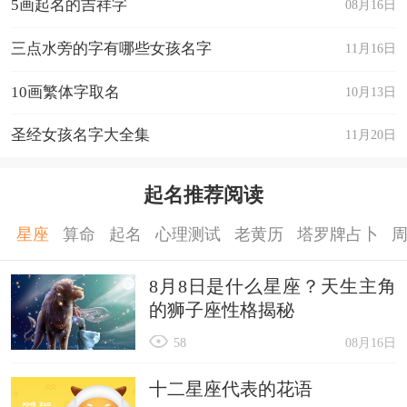
5画起名的吉祥字
08月16日
三点水旁的字有哪些女孩名字
11月16日
10画繁体字取名
10月13日
圣经女孩名字大全集
11月20日
起名推荐阅读
星座
算命
起名
心理测试
老黄历
塔罗牌占卜
8月8日是什么星座？天生主角
的狮子座性格揭秘
58
08月16日
十二星座代表的花语