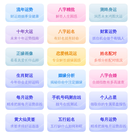
流年运势
八字精批
测终身运
财运婚姻事业健康
解答人生困惑
洞悉未来鸿图大运
十年大运
八字起名
财富运势
未来十年运势指南
有好名就有好命
抓住机会做个有钱人
正缘画像
恋爱桃花运
姓名配对
看看真爱长什么样
专业解答姻缘困惑
多维分析配对情况
生肖财运
姻缘分析
八字合婚
今年你会走好运吗
揭秘你命中注定姻缘
合婚指数有多高速查
每月运势
手机号码测吉凶
个人占星
精准把握每月运势吉凶
靓号在线测试
领取你的专属星盘报告
黄大仙灵签
五行起名
每月运势
求签求得好运连连
五行缺什么如何补旺
精准把握每月运势吉凶