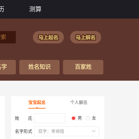
历
测算
搜索
名字
姓名知识
百家姓
宝宝起名
个人解名
男
女
姓 氏
名字形式
双字：李商隐