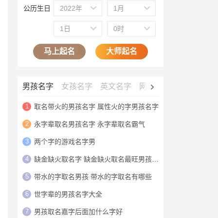
公历生日
2022年
1月
1日
0时
马上起名
大师起名
男孩名字
女孩名字
英文名字
网名大全
公司名字
1
取名带火的男孩名字 属性火的字男孩名字
2
永字辈取名男孩名字 永字辈取名霸气
3
两个字的游戏名字男
4
缺金缺火取名字 缺金缺火取名最旺男孩名字
5
带水的字取名男孩 带水的字取名有哪些
6
世字辈的男孩名字大全
7
男孩取名嘉字后面加什么字好