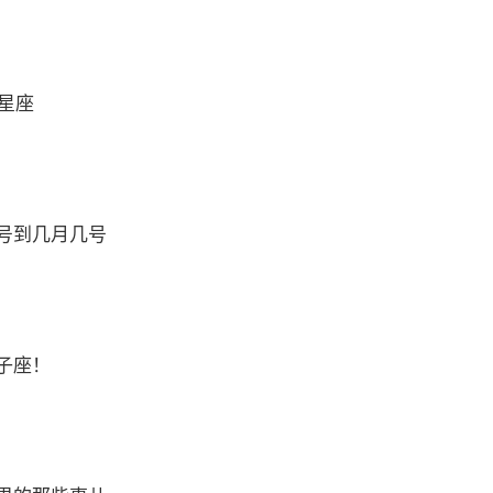
么星座
号到几月几号
子座！