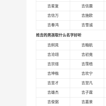
吉星复
吉信震
吉信万
吉施欧
吉春鸿
吉雪诚
姓吉的男孩取什么名字好听
吉舸晁
吉翰航
吉沧翊
吉初竟
吉宗煊
吉霈梧
吉坤楷
吉欢宁
吉昱才
吉翌凡
吉雄杰
吉子霆
吉俊弼
吉嘉景