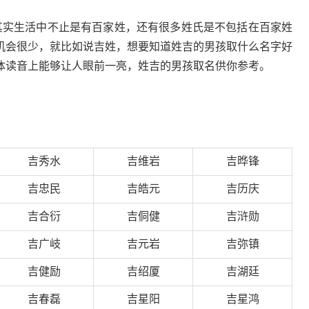
其实生活中不止是有百家姓，还有很多姓氏是不包括在百家姓
机会很少，就比如说吉姓，想要知道姓吉的男孩取什么名字好
体读音上能够让人眼前一亮，姓吉的男孩取名供你参考。
吉秀水
吉维岩
吉晔锋
吉忠民
吉皓元
吉历庆
吉合衍
吉侗健
吉浒勋
吉广岐
吉元岩
吉弥镇
吉健励
吉绍厦
吉湖廷
吉春磊
吉星阳
吉星鸿