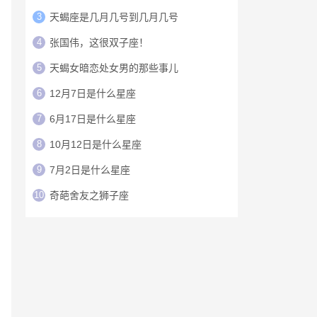
3
天蝎座是几月几号到几月几号
4
张国伟，这很双子座！
5
天蝎女暗恋处女男的那些事儿
6
12月7日是什么星座
7
6月17日是什么星座
8
10月12日是什么星座
9
7月2日是什么星座
10
奇葩舍友之狮子座