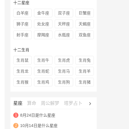
十二星座
白羊座
金牛座
双子座
巨蟹座
狮子座
处女座
天秤座
天蝎座
射手座
摩羯座
水瓶座
双鱼座
十二生肖
生肖鼠
生肖牛
生肖虎
生肖兔
生肖龙
生肖蛇
生肖马
生肖羊
生肖猴
生肖鸡
生肖狗
生肖猪
星座
算命
周公解梦
塔罗占卜
心理测试
老黄历
1
8月24日是什么星座
2
10月14日是什么星座