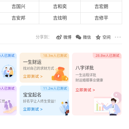
吉国兴
吉和奕
吉宏朗
吉安邦
吉炫明
吉修平
分享到：
微博
微信
空间
一生财运
八字详批
？
找对自己的求财方式
一生运程详批
财运婚姻事业健康
宝宝起名
三世
好名字让人终生受益！