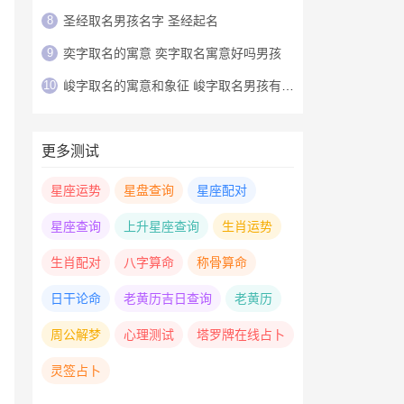
8
圣经取名男孩名字 圣经起名
9
奕字取名的寓意 奕字取名寓意好吗男孩
10
峻字取名的寓意和象征 峻字取名男孩有寓意
更多测试
星座运势
星盘查询
星座配对
星座查询
上升星座查询
生肖运势
生肖配对
八字算命
称骨算命
日干论命
老黄历吉日查询
老黄历
周公解梦
心理测试
塔罗牌在线占卜
灵签占卜