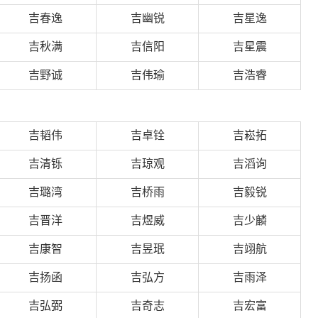
吉春逸
吉幽锐
吉星逸
吉秋满
吉信阳
吉星震
吉野诚
吉伟瑜
吉浩睿
吉韬伟
吉卓铨
吉崧拓
吉清铄
吉琼观
吉滔询
吉璐湾
吉桥雨
吉毅锐
吉晋洋
吉煜威
吉少麟
吉康智
吉昱珉
吉翊航
吉扬函
吉弘方
吉雨泽
吉弘弼
吉奇志
吉宏富