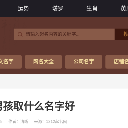
运势
塔罗
生肖
黄
文名字
网名大全
公司名字
店铺
男孩取什么名字好
08
作者：清晰
来源：1212起名网