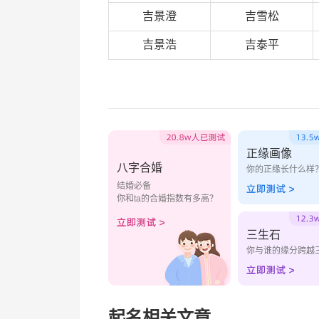
吉景澄
吉雪松
吉景浩
吉泰平
正缘画像
八字合婚
你的正缘长什么样
结婚必备
你和ta的合婚指数有多高？
三生石
你与谁的缘分跨越
起名相关文章