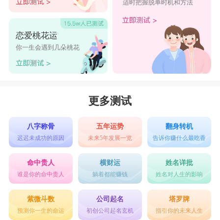
适时把握脱单时机和方法
恋爱桃花运
你一生会遇到几朵桃花
更多测试
八字称骨
五年运势
翻身转机
迟迟未成功的原因
未来5年发展一览
告诉你赚什么最吃香
命中贵人
横财运
姓名详批
谁是你的命中贵人
躺着都能赚钱
姓名对人生的影响
紫微斗数
公司起名
塔罗牌
预测你一生的命运
初创公司起名玄机
指引你的未来人生