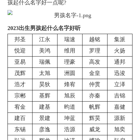
孩起什么名字好一点呢?
2023出生男孩起什么名字好听
邦圣
江永
瑞速
越铭
集派
悦迎
美鸿
维用
罗理
火扬
亚易
瑞佩
理豪
高发
通邦
茂辉
太旭
洲圆
金皇
迅浚
浩才
昊狄
烽宥
仲贯
立泽
宗郴
基辉
旭辰
亦秦
吉锦
宥金
建基
昀道
帆辉
嘉健
建百
景建
坤蓝
辉昊
源新
东锡
彦逸
浩源
威龙
旭奕