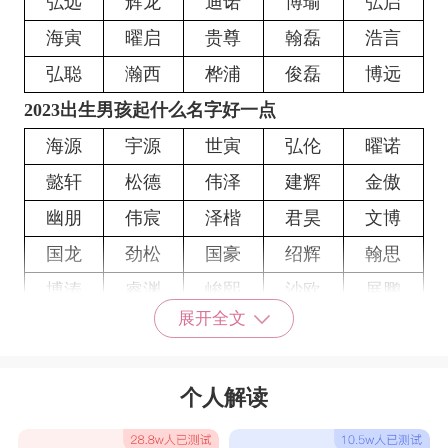
弘远
辉龙
迪诺
博瑜
弘启
海寅
曜启
贵尊
翰磊
浩言
弘聪
瀚西
桦浦
俊磊
博远
2023出生男孩起什么名字好一点
海源
宇源
世寅
弘伦
曜诺
懿轩
松德
伟泽
建辉
金傲
幽朋
伟宸
泽楷
君昊
文博
国龙
劲松
国豪
绍辉
翰思
博涛
睿渊
峻熙
沙欧
展鹏
展开全文
炫明
越彬
旭尧
雨泽
绍振
迅然
嘉宏
清裕
腾晏
轩衡
个人解读
梁俊
旭嘉
郴安
浩强
伦文
宗铭
洋杰
平尧
烨乐
鸿乐