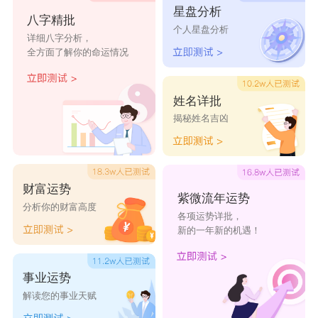
星盘分析
齐顺
丞杰
晨世
翰睿
杰睿
八字精批
个人星盘分析
详细八字分析，
全方面了解你的命运情况
姓名详批
揭秘姓名吉凶
财富运势
紫微流年运势
分析你的财富高度
各项运势详批，
新的一年新的机遇！
事业运势
解读您的事业天赋