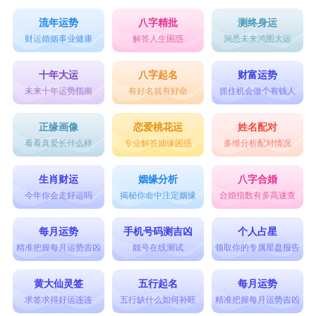
流年运势
八字精批
测终身运
财运婚姻事业健康
解答人生困惑
洞悉未来鸿图大运
十年大运
八字起名
财富运势
未来十年运势指南
有好名就有好命
抓住机会做个有钱人
正缘画像
恋爱桃花运
姓名配对
看看真爱长什么样
专业解答姻缘困惑
多维分析配对情况
生肖财运
姻缘分析
八字合婚
今年你会走好运吗
揭秘你命中注定姻缘
合婚指数有多高速查
每月运势
手机号码测吉凶
个人占星
精准把握每月运势吉凶
靓号在线测试
领取你的专属星盘报告
黄大仙灵签
五行起名
每月运势
求签求得好运连连
五行缺什么如何补旺
精准把握每月运势吉凶