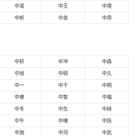
中诺
中王
中境
中昕
中垒
中昂
中轩
中冲
中森
中旭
中硕
中久
中一
中千
中桐
中睿
中智
中福
中冬
中生
中峙
中午
中椿
中跃
中弛
中河
中凯