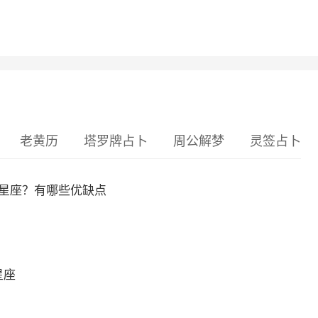
老黄历
塔罗牌占卜
周公解梦
灵签占卜
么星座？有哪些优缺点
星座