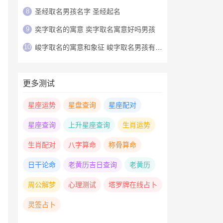
8
圣经取名男孩名字 圣经起名
9
奕字取名的寓意 奕字取名寓意好吗男孩
10
峻字取名的寓意和象征 峻字取名男孩有寓意
更多测试
星座运势
星盘查询
星座配对
星座查询
上升星座查询
生肖运势
生肖配对
八字算命
称骨算命
日干论命
老黄历吉日查询
老黄历
周公解梦
心理测试
塔罗牌在线占卜
灵签占卜