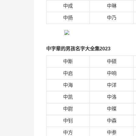
中成
中琳
中扬
中乃
中字辈的男孩名字大全集2023
中斯
中硕
中启
中响
中海
中洋
中凯
中洛
中尉
中璨
中钊
中森
中方
中参