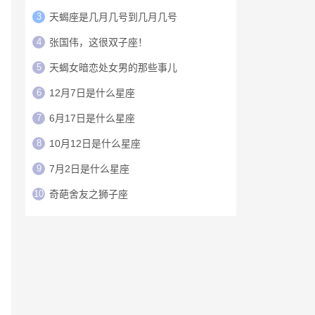
3
天蝎座是几月几号到几月几号
4
张国伟，这很双子座！
5
天蝎女暗恋处女男的那些事儿
6
12月7日是什么星座
7
6月17日是什么星座
8
10月12日是什么星座
9
7月2日是什么星座
10
奇葩舍友之狮子座