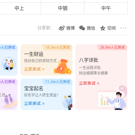
中上
中钢
中午
分享到：
微博
微信
空间
一生财运
八字详批
？
找对自己的求财方式
一生运程详批
财运婚姻事业健康
宝宝起名
三世
好名字让人终生受益！