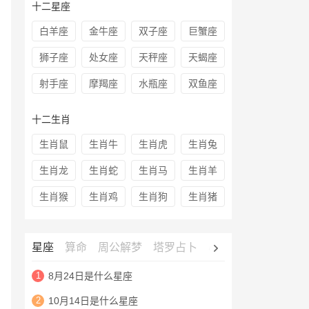
十二星座
白羊座
金牛座
双子座
巨蟹座
狮子座
处女座
天秤座
天蝎座
射手座
摩羯座
水瓶座
双鱼座
十二生肖
生肖鼠
生肖牛
生肖虎
生肖兔
生肖龙
生肖蛇
生肖马
生肖羊
生肖猴
生肖鸡
生肖狗
生肖猪
星座
算命
周公解梦
塔罗占卜
心理测试
老黄历
1
8月24日是什么星座
2
10月14日是什么星座