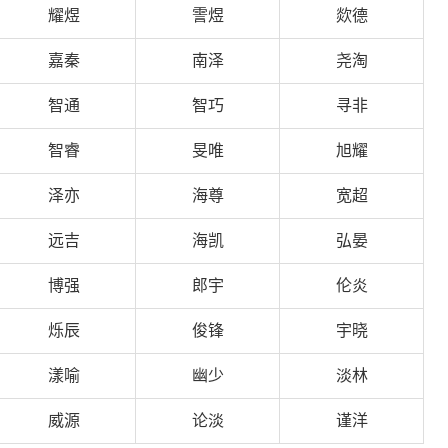
耀煜
霅煜
欻德
嘉秦
南泽
尧淘
智通
智巧
寻非
智睿
旻唯
旭耀
泽亦
海尊
宽超
远吉
海凯
弘晏
博强
郎宇
伦炎
烁辰
俊锋
宇晓
漾喻
幽少
淡林
威源
论淡
谨洋