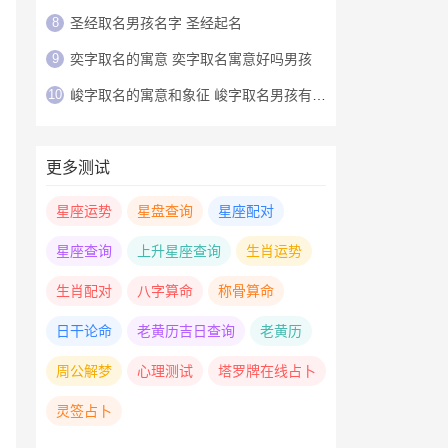
8
圣经取名男孩名字 圣经起名
9
奕字取名的寓意 奕字取名寓意好吗男孩
10
峻字取名的寓意和象征 峻字取名男孩有寓意
更多测试
星座运势
星盘查询
星座配对
星座查询
上升星座查询
生肖运势
生肖配对
八字算命
称骨算命
日干论命
老黄历吉日查询
老黄历
周公解梦
心理测试
塔罗牌在线占卜
灵签占卜