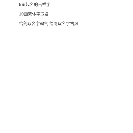
5画起名的吉祥字
10画繁体字取名
给剑取名字霸气 给剑取名字古风