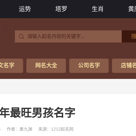
运势
塔罗
生肖
黄
文名字
网名大全
公司名字
店铺
3兔年最旺男孩名字
5
作者：墨九渊
来源：1212起名网