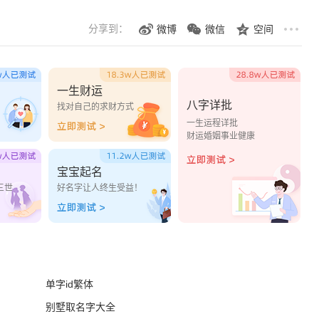
分享到：
微博
微信
空间
一生财运
八字详批
？
找对自己的求财方式
一生运程详批
财运婚姻事业健康
宝宝起名
三世
好名字让人终生受益！
单字id繁体
别墅取名字大全