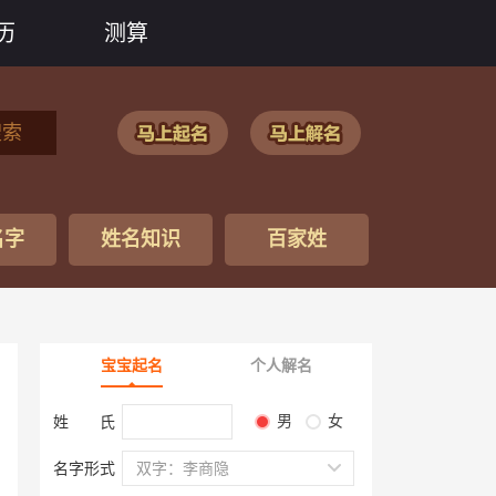
历
测算
搜索
名字
姓名知识
百家姓
宝宝起名
个人解名
男
女
姓 氏
名字形式
双字：李商隐