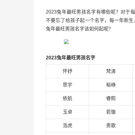
2023兔年最旺男孩名字有哪些呢？对
不要忘了给孩子起一个名字，每一年新生儿
兔年最旺男孩名字该如何起呢？
2023兔年最旺男孩名字
怀妤
梵清
思宇
裕峥
依航
睿熙
玉卓
若璇
浩虎
贵歌