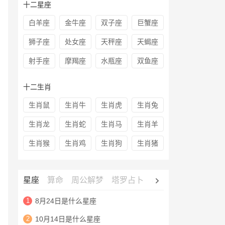
十二星座
白羊座
金牛座
双子座
巨蟹座
狮子座
处女座
天秤座
天蝎座
射手座
摩羯座
水瓶座
双鱼座
十二生肖
生肖鼠
生肖牛
生肖虎
生肖兔
生肖龙
生肖蛇
生肖马
生肖羊
生肖猴
生肖鸡
生肖狗
生肖猪
星座
算命
周公解梦
塔罗占卜
心理测试
老黄历
1
8月24日是什么星座
2
10月14日是什么星座