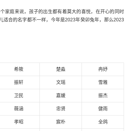
于每个家庭来说，孩子的出生都有着莫大的喜悦，在开心的同时
适合的名字都不一样，今年是2023年癸卯兔年，那么2023
希筱
楚淼
冉妤
振轩
文瑶
雪雅
卫民
嘉媛
振杰
薇涵
忠贤
健雨
孝昭
宸朴
全鸽