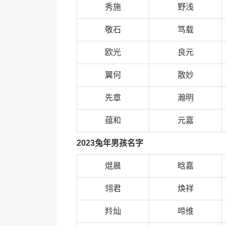
秀施
野浅
敬石
笃载
欧光
良元
翼何
散妙
先章
瀚明
蕴和
元嘉
2023兔年男孩名字
焜晨
晗嘉
翎君
焕祥
羚灿
啼维