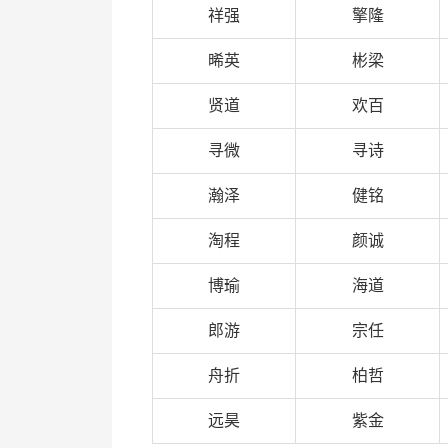
祥强
擎隆
晞英
彬梁
贤道
欢百
寻微
寻诗
瀚泽
健铭
淘程
颜诚
博瑜
海道
郎游
宗任
舟折
柏哲
远昊
紫金