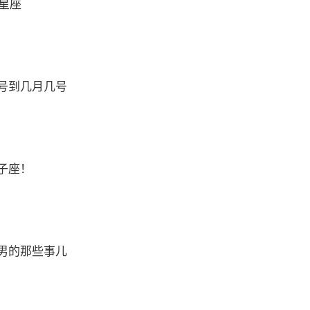
么星座
号到几月几号
子座！
男的那些事儿