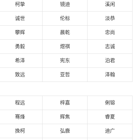
柯挚
镜迪
溪闲
诚世
伦标
淡恭
攀辉
晨乾
忠尚
勇毅
煜祺
志诚
希泽
宪东
泊君
致远
亚哲
泽翰
程远
梓嘉
俐镕
骞烽
辉焦
睿夏
挽柯
弘鹿
迪广