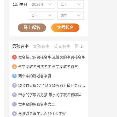
公历生日
2022年
1月
1日
0时
马上起名
大师起名
男孩名字
女孩名字
英文名字
网名大全
公司名字
1
取名带火的男孩名字 属性火的字男孩名字
2
永字辈取名男孩名字 永字辈取名霸气
3
两个字的游戏名字男
4
缺金缺火取名字 缺金缺火取名最旺男孩名字
5
带水的字取名男孩 带水的字取名有哪些
6
世字辈的男孩名字大全
7
男孩取名嘉字后面加什么字好