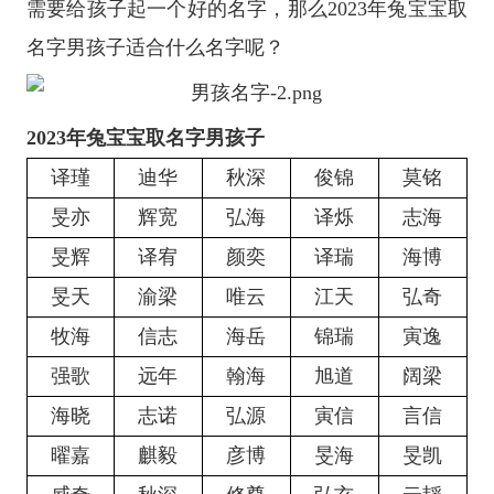
需要给孩子起一个好的名字，那么2023年兔宝宝取
名字男孩子适合什么名字呢？
2023年兔宝宝取名字男孩子
译瑾
迪华
秋深
俊锦
莫铭
旻亦
辉宽
弘海
译烁
志海
旻辉
译宥
颜奕
译瑞
海博
旻天
渝梁
唯云
江天
弘奇
牧海
信志
海岳
锦瑞
寅逸
强歌
远年
翰海
旭道
阔梁
海晓
志诺
弘源
寅信
言信
曜嘉
麒毅
彦博
旻海
旻凯