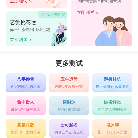
适时把握脱单时机和方法
恋爱桃花运
你一生会遇到几朵桃花
更多测试
八字称骨
五年运势
翻身转机
迟迟未成功的原因
未来5年发展一览
告诉你赚什么最吃香
命中贵人
横财运
姓名详批
谁是你的命中贵人
躺着都能赚钱
姓名对人生的影响
紫微斗数
公司起名
塔罗牌
预测你一生的命运
初创公司起名玄机
指引你的未来人生