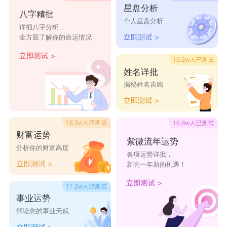
星盘分析
旻唯
弘道
伦博
旻勋
伦翰
八字精批
个人星盘分析
详细八字分析，
晨廷
怀源
安彦
唯云
洺龙
全方面了解你的命运情况
姓名详批
揭秘姓名吉凶
财富运势
紫微流年运势
分析你的财富高度
各项运势详批，
新的一年新的机遇！
事业运势
解读您的事业天赋