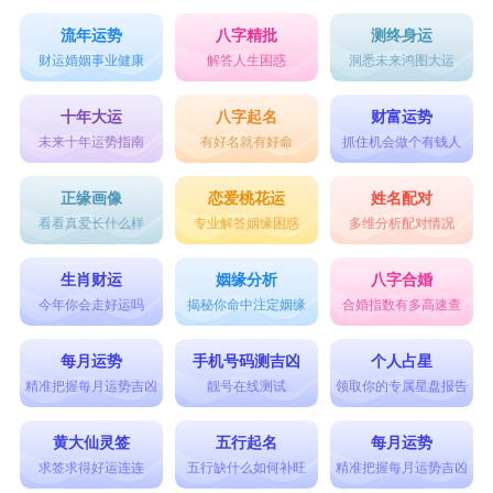
流年运势
八字精批
测终身运
财运婚姻事业健康
解答人生困惑
洞悉未来鸿图大运
十年大运
八字起名
财富运势
未来十年运势指南
有好名就有好命
抓住机会做个有钱人
正缘画像
恋爱桃花运
姓名配对
看看真爱长什么样
专业解答姻缘困惑
多维分析配对情况
生肖财运
姻缘分析
八字合婚
今年你会走好运吗
揭秘你命中注定姻缘
合婚指数有多高速查
每月运势
手机号码测吉凶
个人占星
精准把握每月运势吉凶
靓号在线测试
领取你的专属星盘报告
黄大仙灵签
五行起名
每月运势
求签求得好运连连
五行缺什么如何补旺
精准把握每月运势吉凶