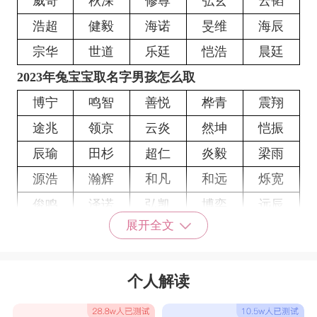
威奇
秋深
修尊
弘玄
云韬
浩超
健毅
海诺
旻维
海辰
宗华
世道
乐廷
恺浩
晨廷
2023年兔宝宝取名字男孩怎么取
博宁
鸣智
善悦
桦青
震翔
途兆
领京
云炎
然坤
恺振
辰瑜
田杉
超仁
炎毅
梁雨
源浩
瀚辉
和凡
和远
烁宽
俊鸣
泽诺
弘凯
博奕
远辰
展开全文
曜良
本悟
道辉
郎奕
晓宇
凯旻
俊寅
渝炎
远翔
伦磊
个人解读
朗元
宸运
郎寅
顺庆
唯聪
望博
正迪
威向
江亦
旭博