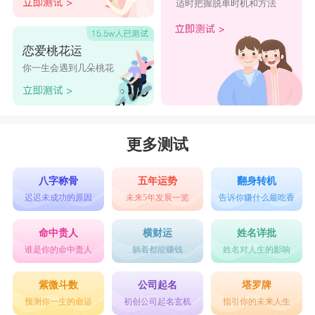
适时把握脱单时机和方法
恋爱桃花运
你一生会遇到几朵桃花
更多测试
八字称骨
五年运势
翻身转机
迟迟未成功的原因
未来5年发展一览
告诉你赚什么最吃香
命中贵人
横财运
姓名详批
谁是你的命中贵人
躺着都能赚钱
姓名对人生的影响
紫微斗数
公司起名
塔罗牌
预测你一生的命运
初创公司起名玄机
指引你的未来人生