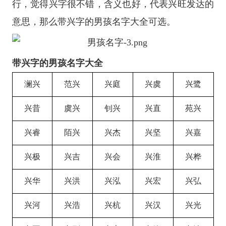
行，觉得兴字很不错，含义也好，代表兴旺发达的
意思，那么带兴字的男孩名字大全可选。
带兴字的男孩名字大全
澜兴
范兴
兴庭
兴虞
兴鹭
兴昔
虞兴
钊兴
兴直
苑兴
兴睿
陌兴
兴杰
兴坚
兴嘉
兴极
兴吉
兴会
兴淮
兴桦
兴华
兴洪
兴泓
兴宏
兴弘
兴河
兴浩
兴杭
兴汉
兴光