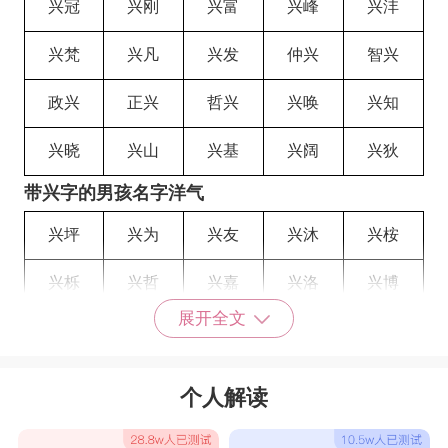
兴冠
兴刚
兴富
兴峰
兴沣
兴梵
兴凡
兴发
仲兴
智兴
政兴
正兴
哲兴
兴唤
兴知
兴晓
兴山
兴基
兴阔
兴狄
带兴字的男孩名字洋气
兴坪
兴为
兴友
兴沐
兴桉
兴栎
兴哲
兴嘉
兴洛
兴博
展开全文
兴恺
兴标
兴启
兴志
兴岩
兴治
兴沣
兴晨
熹兴
伦兴
个人解读
兴先
兴忆
召兴
兴丰
淼兴