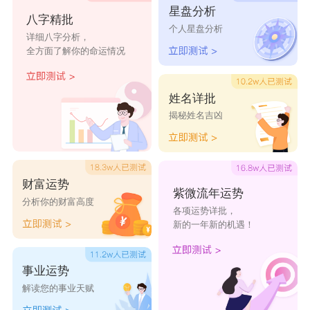
星盘分析
劲兴
兴诗
兴裴
嵘兴
震兴
八字精批
个人星盘分析
详细八字分析，
全方面了解你的命运情况
兴超
兴登
澈兴
兴岗
兴旗
中兴
兴凌
子兴
醒兴
阜兴
姓名详批
揭秘姓名吉凶
积兴
举兴
前兴
帧兴
早兴
财富运势
紫微流年运势
分析你的财富高度
各项运势详批，
新的一年新的机遇！
事业运势
解读您的事业天赋