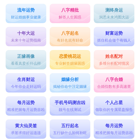
流年运势
八字精批
测终身运
财运婚姻事业健康
解答人生困惑
洞悉未来鸿图大运
十年大运
八字起名
财富运势
未来十年运势指南
有好名就有好命
抓住机会做个有钱人
正缘画像
恋爱桃花运
姓名配对
看看真爱长什么样
专业解答姻缘困惑
多维分析配对情况
生肖财运
姻缘分析
八字合婚
今年你会走好运吗
揭秘你命中注定姻缘
合婚指数有多高速查
每月运势
手机号码测吉凶
个人占星
精准把握每月运势吉凶
靓号在线测试
领取你的专属星盘报告
黄大仙灵签
五行起名
每月运势
求签求得好运连连
五行缺什么如何补旺
精准把握每月运势吉凶