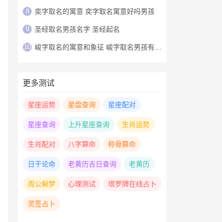
8
奕字取名的寓意 奕字取名寓意好吗男孩
9
圣经取名男孩名字 圣经起名
10
峻字取名的寓意和象征 峻字取名男孩有寓意
更多测试
星座运势
星盘查询
星座配对
星座查询
上升星座查询
生肖运势
生肖配对
八字算命
称骨算命
日干论命
老黄历吉日查询
老黄历
周公解梦
心理测试
塔罗牌在线占卜
灵签占卜