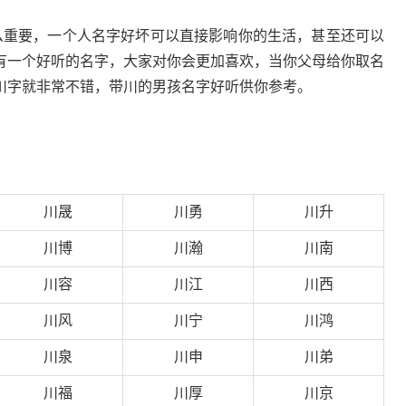
么重要，一个人名字好坏可以直接影响你的生活，甚至还可以
有一个好听的名字，大家对你会更加喜欢，当你父母给你取名
川字就非常不错，带川的男孩名字好听供你参考。
川晟
川勇
川升
川博
川瀚
川南
川容
川江
川西
川风
川宁
川鸿
川泉
川申
川弟
川福
川厚
川京