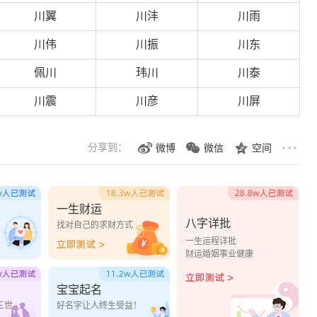
川翼
川沣
川雨
川伟
川振
川东
佩川
玮川
川泰
川震
川彦
川屏
分享到：
微博
微信
空间
一生财运
八字详批
？
找对自己的求财方式
一生运程详批
财运婚姻事业健康
宝宝起名
三世
好名字让人终生受益！