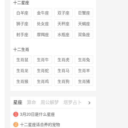
十二星座
白羊座
金牛座
双子座
巨蟹座
狮子座
处女座
天秤座
天蝎座
射手座
摩羯座
水瓶座
双鱼座
十二生肖
生肖鼠
生肖牛
生肖虎
生肖兔
生肖龙
生肖蛇
生肖马
生肖羊
生肖猴
生肖鸡
生肖狗
生肖猪
星座
算命
周公解梦
塔罗占卜
心理测试
老黄历
1
3月20日是什么星座
2
十二星座适合养的宠物