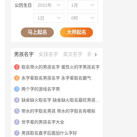
公历生日
2022年
1月
1日
0时
马上起名
大师起名
男孩名字
女孩名字
英文名字
网名大全
公司名字
1
取名带火的男孩名字 属性火的字男孩名字
2
永字辈取名男孩名字 永字辈取名霸气
3
两个字的游戏名字男
4
缺金缺火取名字 缺金缺火取名最旺男孩名字
5
带水的字取名男孩 带水的字取名有哪些
6
世字辈的男孩名字大全
7
男孩取名嘉字后面加什么字好