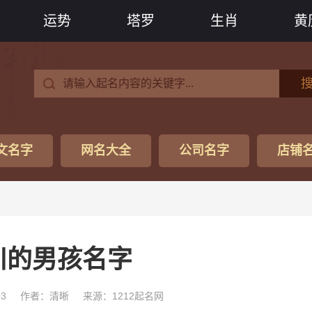
运势
塔罗
生肖
黄
文名字
网名大全
公司名字
店铺
川的男孩名字
03
作者：清晰
来源：1212起名网