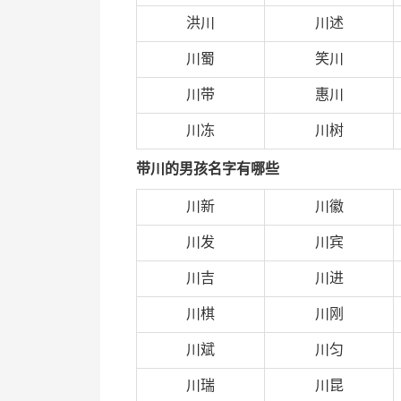
洪川
川述
川蜀
笑川
川带
惠川
川冻
川树
带川的男孩名字有哪些
川新
川徽
川发
川宾
川吉
川进
川棋
川刚
川斌
川匀
川瑞
川昆