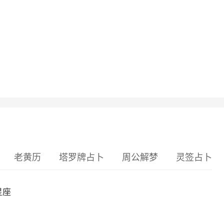
老黄历
塔罗牌占卜
周公解梦
灵签占卜
星座