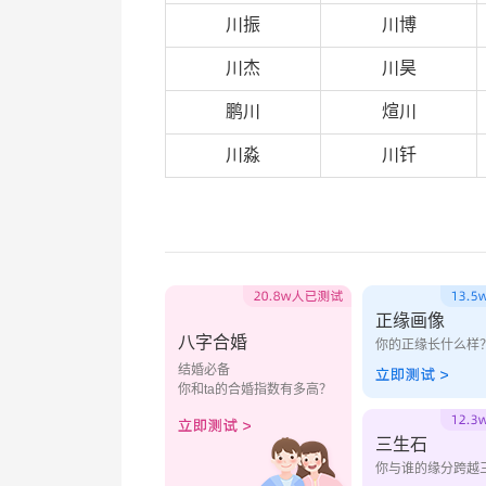
川振
川博
川杰
川昊
鹏川
煊川
川淼
川钎
正缘画像
八字合婚
你的正缘长什么样
结婚必备
你和ta的合婚指数有多高？
三生石
你与谁的缘分跨越