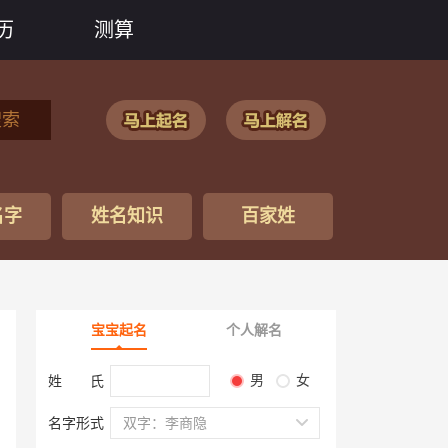
历
测算
搜索
名字
姓名知识
百家姓
宝宝起名
个人解名
男
女
姓 氏
名字形式
双字：李商隐