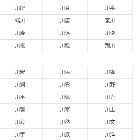
川所
川且
川亭
端川
川唐
奎川
川寿
川远
川谞
川枢
川稳
荆川
川宏
川民
川锋
川澜
川彰
川野
川平
川佩
川力
川疆
川军
川圭
川毅
川然
川文
川宇
川辰
川洋