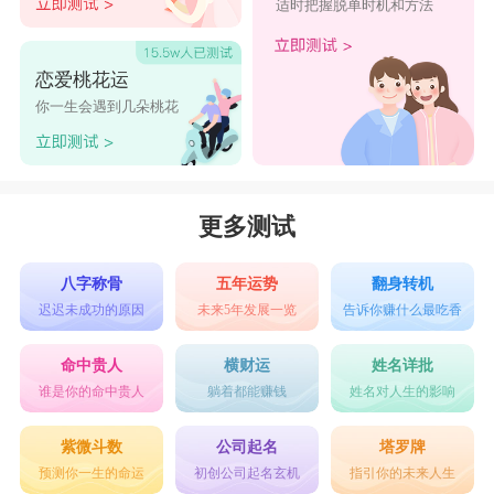
适时把握脱单时机和方法
恋爱桃花运
你一生会遇到几朵桃花
更多测试
八字称骨
五年运势
翻身转机
迟迟未成功的原因
未来5年发展一览
告诉你赚什么最吃香
命中贵人
横财运
姓名详批
谁是你的命中贵人
躺着都能赚钱
姓名对人生的影响
紫微斗数
公司起名
塔罗牌
预测你一生的命运
初创公司起名玄机
指引你的未来人生