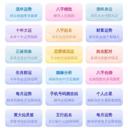
流年运势
八字精批
测终身运
财运婚姻事业健康
解答人生困惑
洞悉未来鸿图大运
十年大运
八字起名
财富运势
未来十年运势指南
有好名就有好命
抓住机会做个有钱人
正缘画像
恋爱桃花运
姓名配对
看看真爱长什么样
专业解答姻缘困惑
多维分析配对情况
生肖财运
姻缘分析
八字合婚
今年你会走好运吗
揭秘你命中注定姻缘
合婚指数有多高速查
每月运势
手机号码测吉凶
个人占星
精准把握每月运势吉凶
靓号在线测试
领取你的专属星盘报告
黄大仙灵签
五行起名
每月运势
求签求得好运连连
五行缺什么如何补旺
精准把握每月运势吉凶