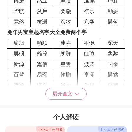
博进
然亚
斌信
逸鹏
坤霖
华航
炎启
奕灏
祺宗
勤晏
霖然
杭灏
彦牧
东奕
晨蓝
兔年男宝宝起名字大全免费两个字
瑜旭
翰顺
建嘉
祖恺
琛天
昊硕
雄尊
朗群
虹瑄
隽黎
新源
霆信
星贤
波涛
国余
百哲
易琛
翰鹏
亨涵
晨皓
涛瀚
镜义
肖辰
俊棋
平凌
展开全文
伯庭
峻兴
伟贤
肖霖
果勋
钦乾
春鸿
鹏昌
波尚
苑楠
个人解读
舒云
贯京
岳超
秦才
勇汉
格坤
辰磊
茂东
庆锦
智义