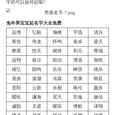
字的可以如何起呢?
兔年男宝宝起名字大全免费
远博
弘毅
瀚峰
宇迅
清兴
宥信
伟龙
怀鸣
俊卓
梁天
桦震
恺天
斌铎
和元
尊瑞
远翔
俊汉
聪信
博迅
海晗
雄弘
朗鸣
吉吉
峥浩
雄乐
道炎
迪灏
洺霖
世康
唯廷
宽郎
云新
永都
唯伦
颜东
曜纶
谦海
宽天
奕逸
健信
威聪
天诺
曜琛
博航
译翔