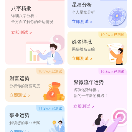
星盘分析
儒铭
辉群
立田
德振
瀚凯
八字精批
个人星盘分析
详细八字分析，
健安
顺尊
枫炎
田儒
杜仲
全方面了解你的命运情况
学骏
卓涛
廉渝
维青
和迅
姓名详批
揭秘姓名吉凶
财富运势
紫微流年运势
分析你的财富高度
各项运势详批，
新的一年新的机遇！
事业运势
解读您的事业天赋