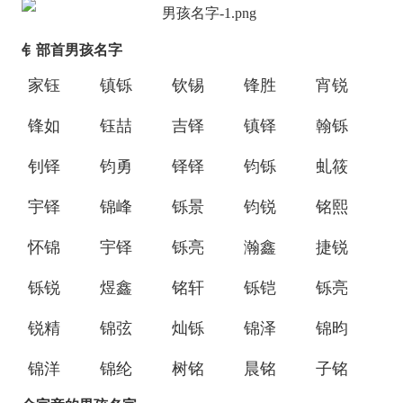
钅部首男孩名字
家钰
镇铄
钦锡
锋胜
宵锐
锋如
钰喆
吉铎
镇铎
翰铄
钊铎
钧勇
铎铎
钧铄
虬筱
宇铎
锦峰
铄景
钧锐
铭熙
怀锦
宇铎
铄亮
瀚鑫
捷锐
铄锐
煜鑫
铭轩
铄铠
铄亮
锐精
锦弦
灿铄
锦泽
锦昀
锦洋
锦纶
树铭
晨铭
子铭