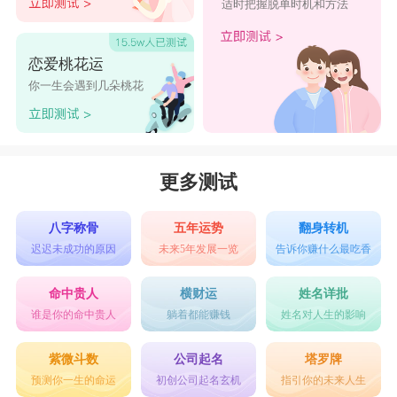
适时把握脱单时机和方法
恋爱桃花运
你一生会遇到几朵桃花
更多测试
八字称骨
五年运势
翻身转机
迟迟未成功的原因
未来5年发展一览
告诉你赚什么最吃香
命中贵人
横财运
姓名详批
谁是你的命中贵人
躺着都能赚钱
姓名对人生的影响
紫微斗数
公司起名
塔罗牌
预测你一生的命运
初创公司起名玄机
指引你的未来人生