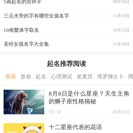
5画起名的吉祥字
08月16日
三点水旁的字有哪些女孩名字
11月16日
10画繁体字取名
10月13日
圣经女孩名字大全集
11月20日
起名推荐阅读
星座
算命
起名
心理测试
老黄历
塔罗牌占卜
8月8日是什么星座？天生主角
的狮子座性格揭秘
58
08月16日
十二星座代表的花语