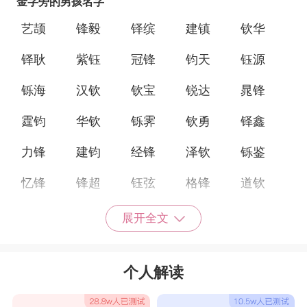
金字旁的男孩名字
艺颉
锋毅
铎缤
建镇
钦华
铎耿
紫钰
冠锋
钧天
钰源
铄海
汉钦
钦宝
锐达
晁锋
霆钧
华钦
铄霁
钦勇
铎鑫
力锋
建钧
经锋
泽钦
铄鉴
忆锋
锋超
钰弦
格锋
道钦
丙钰
镇新
振钦
钧衍
彦钦
展开全文
晨钰
钦祥
钰凌
钦伟
朝钦
个人解读