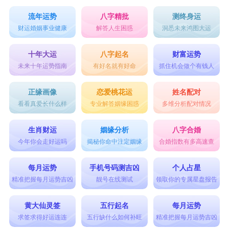
流年运势
八字精批
测终身运
财运婚姻事业健康
解答人生困惑
洞悉未来鸿图大运
十年大运
八字起名
财富运势
未来十年运势指南
有好名就有好命
抓住机会做个有钱人
正缘画像
恋爱桃花运
姓名配对
看看真爱长什么样
专业解答姻缘困惑
多维分析配对情况
生肖财运
姻缘分析
八字合婚
今年你会走好运吗
揭秘你命中注定姻缘
合婚指数有多高速查
每月运势
手机号码测吉凶
个人占星
精准把握每月运势吉凶
靓号在线测试
领取你的专属星盘报告
黄大仙灵签
五行起名
每月运势
求签求得好运连连
五行缺什么如何补旺
精准把握每月运势吉凶