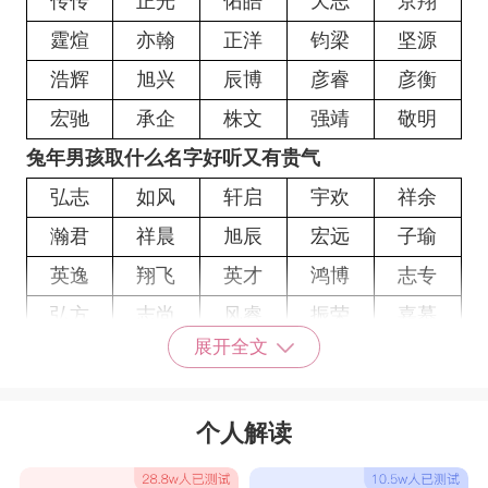
传传
正光
佑皓
天志
京翔
霆煊
亦翰
正洋
钧梁
坚源
浩辉
旭兴
辰博
彦睿
彦衡
宏驰
承企
株文
强靖
敬明
兔年男孩取什么名字好听又有贵气
弘志
如风
轩启
宇欢
祥余
瀚君
祥晨
旭辰
宏远
子瑜
英逸
翔飞
英才
鸿博
志专
弘方
志尚
风睿
振荣
嘉慕
展开全文
飞雨
天成
天空
开霁
明珠
长逸
智刚
天逸
宏胜
意远
个人解读
高达
英才
凡理
波达
飞琢
晖传
煊连
勋友
煦书
健涵