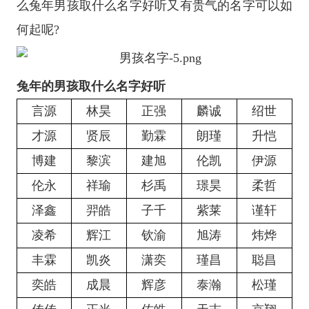
么兔年男孩取什么名字好听又有贵气的名字可以如
何起呢?
兔年的男孩取什么名字好听
言源
林昊
正强
麟诚
绍世
才源
贤辰
勤霖
朗瑾
升恺
博建
黎滨
建旭
伦凯
伊源
伦永
祥瑜
杉禹
璟昊
柔哲
泽鑫
羿皓
子千
紫莱
谨轩
凌希
辉江
钦渝
旭涛
炜烨
丰霖
凯炎
潇奕
瑾昌
聪昌
奕皓
成晨
辉彦
泰瀚
松瑾