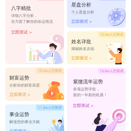
星盘分析
高阁
胜玉
彬昌
福霆
儒凯
八字精批
个人星盘分析
详细八字分析，
恒英
庆珸
哲朗
赫峰
盛律
全方面了解你的命运情况
云淳
玮振
锋康
刚颖
鸿万
壮若
盛浦
博林
浩昂
维洋
姓名详批
齐恒
含良
棕瑞
游建
庸境
揭秘姓名吉凶
奉保
洋瑜
深谷
轩文
紫晓
财富运势
紫微流年运势
分析你的财富高度
各项运势详批，
新的一年新的机遇！
事业运势
解读您的事业天赋