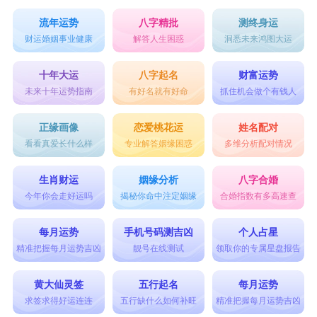
流年运势
八字精批
测终身运
财运婚姻事业健康
解答人生困惑
洞悉未来鸿图大运
十年大运
八字起名
财富运势
未来十年运势指南
有好名就有好命
抓住机会做个有钱人
正缘画像
恋爱桃花运
姓名配对
看看真爱长什么样
专业解答姻缘困惑
多维分析配对情况
生肖财运
姻缘分析
八字合婚
今年你会走好运吗
揭秘你命中注定姻缘
合婚指数有多高速查
每月运势
手机号码测吉凶
个人占星
精准把握每月运势吉凶
靓号在线测试
领取你的专属星盘报告
黄大仙灵签
五行起名
每月运势
求签求得好运连连
五行缺什么如何补旺
精准把握每月运势吉凶