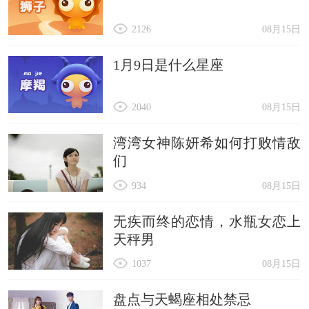
2126
08月15日
1月9日是什么星座
2040
08月15日
湾湾女神陈妍希如何打败情敌
们
934
08月15日
无疾而终的恋情，水瓶女恋上
天秤男
1037
08月15日
盘点与天蝎座相处禁忌