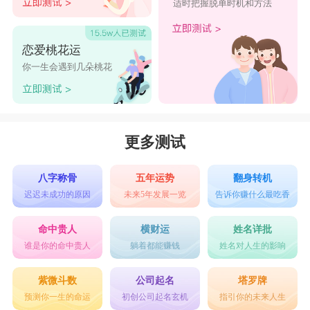
适时把握脱单时机和方法
恋爱桃花运
你一生会遇到几朵桃花
更多测试
八字称骨
五年运势
翻身转机
迟迟未成功的原因
未来5年发展一览
告诉你赚什么最吃香
命中贵人
横财运
姓名详批
谁是你的命中贵人
躺着都能赚钱
姓名对人生的影响
紫微斗数
公司起名
塔罗牌
预测你一生的命运
初创公司起名玄机
指引你的未来人生