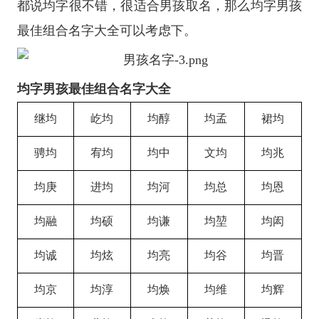
都说均字很不错，很适合男孩取名，那么均字男孩
最佳组合名字大全可以考虑下。
均字男孩最佳组合名字大全
继均
屹均
均醇
均孟
裙均
骋均
宥均
均中
文均
均兆
均庚
进均
均河
均总
均恩
均融
均硕
均谦
均堃
均闳
均诚
均炫
均亮
均谷
均晋
均京
均淳
均焕
均维
均辉