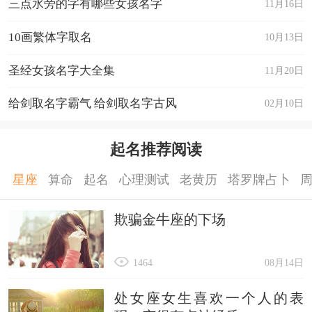
三点水旁的字有哪些女孩名字
11月16日
10画繁体字取名
10月13日
圣经女孩名字大全集
11月20日
给剑取名字霸气 给剑取名字古风
02月10日
起名推荐阅读
星座
算命
起名
心理测试
老黄历
塔罗牌占卜
欺骗金牛座的下场
1464
08月14日
处女座女生喜欢一个人的表