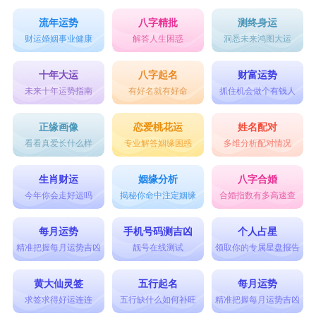
流年运势
八字精批
测终身运
财运婚姻事业健康
解答人生困惑
洞悉未来鸿图大运
十年大运
八字起名
财富运势
未来十年运势指南
有好名就有好命
抓住机会做个有钱人
正缘画像
恋爱桃花运
姓名配对
看看真爱长什么样
专业解答姻缘困惑
多维分析配对情况
生肖财运
姻缘分析
八字合婚
今年你会走好运吗
揭秘你命中注定姻缘
合婚指数有多高速查
每月运势
手机号码测吉凶
个人占星
精准把握每月运势吉凶
靓号在线测试
领取你的专属星盘报告
黄大仙灵签
五行起名
每月运势
求签求得好运连连
五行缺什么如何补旺
精准把握每月运势吉凶