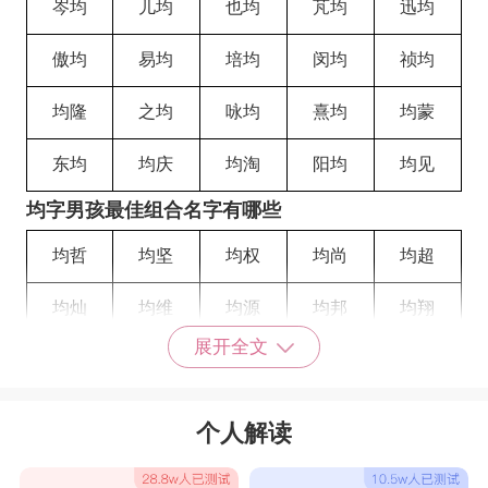
岑均
儿均
也均
芃均
迅均
傲均
易均
培均
闵均
祯均
均隆
之均
咏均
熹均
均蒙
东均
均庆
均淘
阳均
均见
均字男孩最佳组合名字有哪些
均哲
均坚
均权
均尚
均超
均灿
均维
均源
均邦
均翔
展开全文
泽均
尚均
夏均
维均
诗均
正均
柏均
孝均
翱均
惠均
个人解读
祥均
仁均
均贤
仲均
均成