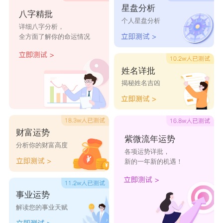
星盘分析
均赐
均富
常均
均彦
均煜
八字精批
个人星盘分析
详细八字分析，
全方面了解你的命运情况
均修
晟均
立均
胜均
均毅
均得
均宁
均河
均吉
均剑
姓名详批
揭秘姓名吉凶
均全
均宁
均达
均基
均铭
均栎
均辉
均江
均德
均厚
财富运势
紫微流年运势
分析你的财富高度
各项运势详批，
新的一年新的机遇！
事业运势
解读您的事业天赋