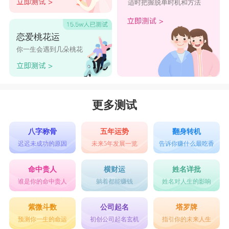
适时把握脱单时机和方法
恋爱桃花运
你一生会遇到几朵桃花
更多测试
八字称骨
五年运势
翻身转机
迟迟未成功的原因
未来5年发展一览
告诉你赚什么最吃香
命中贵人
横财运
姓名详批
谁是你的命中贵人
躺着都能赚钱
姓名对人生的影响
紫微斗数
公司起名
塔罗牌
预测你一生的命运
初创公司起名玄机
指引你的未来人生