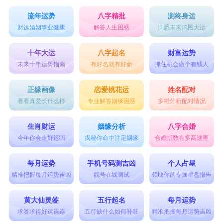
流年运势
八字精批
测终身运
财运婚姻事业健康
解答人生困惑
洞悉未来鸿图大运
十年大运
八字起名
财富运势
未来十年运势指南
有好名就有好命
抓住机会做个有钱人
正缘画像
恋爱桃花运
姓名配对
看看真爱长什么样
专业解答姻缘困惑
多维分析配对情况
生肖财运
姻缘分析
八字合婚
今年你会走好运吗
揭秘你命中注定姻缘
合婚指数有多高速查
每月运势
手机号码测吉凶
个人占星
精准把握每月运势吉凶
靓号在线测试
领取你的专属星盘报告
黄大仙灵签
五行起名
每月运势
求签求得好运连连
五行缺什么如何补旺
精准把握每月运势吉凶