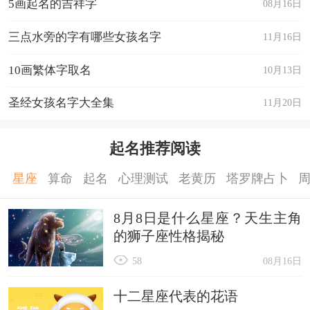
5画起名的吉祥字
08月16日
三点水旁的字有哪些女孩名字
11月16日
10画繁体字取名
10月13日
圣经女孩名字大全集
11月20日
起名推荐阅读
星座
算命
起名
心理测试
老黄历
塔罗牌占卜
8月8日是什么星座？天生主角
的狮子座性格揭秘
58
08月16日
十二星座代表的花语