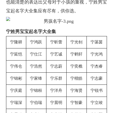
也能清楚的表达出父母对于小孩的重视，宁姓男宝
宝起名字大全集应有尽有，供你选。
宁姓男宝宝起名字大全集
宁隆耕
宁鸿跃
宁昕蕾
宁光钊
宁菡茵
宁延恺
宁仕江
宁艺诚
宁鹤轩
宁光鸿
宁伟仓
宁浩然
宁志蔚
宁奕樵
宁杰睿
宁锦彬
宁家锋
宁乐群
宁楷皓
宁志豪
宁庆庭
宁锦桓
宁洋舟
宁海贤
宁锐书
宁瑞深
宁伯瑞
宁晨明
宁智豪
宁立竣