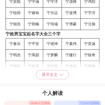
宁昊聪
宁宇涵
宁宇洋
宁茂锋
宁鸿熙
宁锐煌
宁修铄
宁兴运
宁浚博
宁宇洋
宁锦浩
宁朔楠
宁玮城
宁博豪
宁元翰
宁姓男宝宝起名字大全三个字
宁睿乐
宁平安
宁琥坤
宁素伟
宁奕迪
宁明杰
宁禹韶
宁梦麟
宁建行
宁陆奇
宁丽珍
宁炎昌
宁纪筱
宁益斌
宁耕驰
展开全文
宁圮然
宁皓纯
宁一多
宁添维
宁弋渔
宁一珂
宁青霞
宁俪杰
宁光楷
宁子默
个人解读
宁玉彪
宁眠川
宁丽华
宁言朋
宁泽源