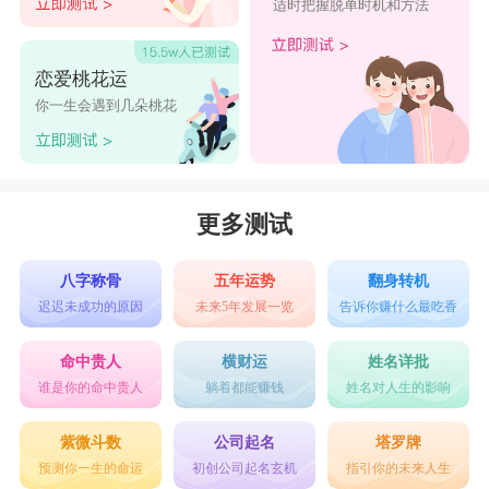
适时把握脱单时机和方法
恋爱桃花运
你一生会遇到几朵桃花
更多测试
八字称骨
五年运势
翻身转机
迟迟未成功的原因
未来5年发展一览
告诉你赚什么最吃香
命中贵人
横财运
姓名详批
谁是你的命中贵人
躺着都能赚钱
姓名对人生的影响
紫微斗数
公司起名
塔罗牌
预测你一生的命运
初创公司起名玄机
指引你的未来人生