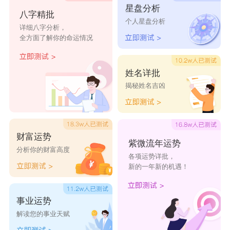
星盘分析
宁泽晗
宁科良
宁彦红
宁访冬
宁明煦
八字精批
个人星盘分析
详细八字分析，
全方面了解你的命运情况
宁莹华
宁晓瑶
宁诗娟
宁晴曦
宁若蕊
姓名详批
揭秘姓名吉凶
财富运势
紫微流年运势
分析你的财富高度
各项运势详批，
新的一年新的机遇！
事业运势
解读您的事业天赋