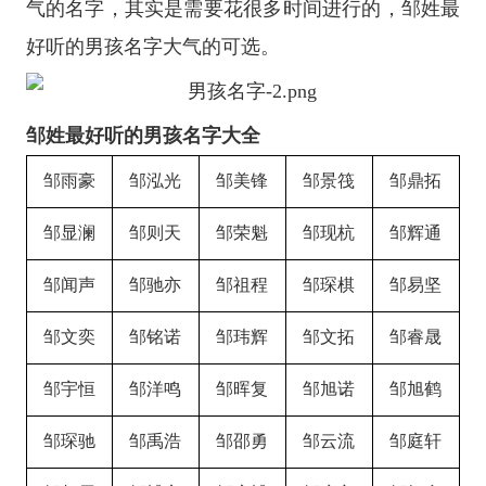
气的名字，其实是需要花很多时间进行的，邹姓最
好听的男孩名字大气的可选。
邹姓最好听的男孩名字大全
邹雨豪
邹泓光
邹美锋
邹景筏
邹鼎拓
邹显澜
邹则天
邹荣魁
邹现杭
邹辉通
邹闻声
邹驰亦
邹祖程
邹琛棋
邹易坚
邹文奕
邹铭诺
邹玮辉
邹文拓
邹睿晟
邹宇恒
邹洋鸣
邹晖复
邹旭诺
邹旭鹤
邹琛驰
邹禹浩
邹邵勇
邹云流
邹庭轩