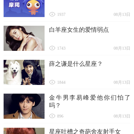
1937
08月13日
白羊座女生的爱情弱点
1743
08月13日
薛之谦是什么星座？
1844
08月13日
金牛男李易峰爱他你们怕了
吗？
896
08月13日
星座吐槽之奇葩舍友射手女