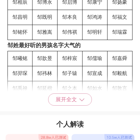
邹相辰
邹博永
邹启博
邹康宁
邹扬豪
邹昌明
邹既明
邹本良
邹鸿涛
邹福文
邹铭怀
邹雅嵩
邹伟祺
邹明轩
邹瑞霖
邹姓最好听的男孩名字大气的
邹曦铭
邹歆昱
邹梓宸
邹儒瑜
邹嘉舜
邹羿琛
邹祎林
邹子辕
邹宣成
邹毅航
邹禹禄
邹延楷
邹之本
邹如水
邹敦言
展开全文
邹自清
邹既明
邹灼华
邹桦佑
邹煦涵
邹博闻
邹亚季
邹峻晨
邹修洁
邹嘉良
个人解读
邹嘉树
邹俊悟
邹峻诚
邹滨杰
邹钰楷