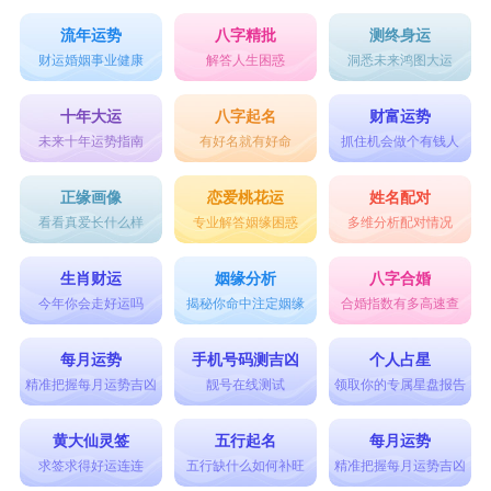
流年运势
八字精批
测终身运
财运婚姻事业健康
解答人生困惑
洞悉未来鸿图大运
十年大运
八字起名
财富运势
未来十年运势指南
有好名就有好命
抓住机会做个有钱人
正缘画像
恋爱桃花运
姓名配对
看看真爱长什么样
专业解答姻缘困惑
多维分析配对情况
生肖财运
姻缘分析
八字合婚
今年你会走好运吗
揭秘你命中注定姻缘
合婚指数有多高速查
每月运势
手机号码测吉凶
个人占星
精准把握每月运势吉凶
靓号在线测试
领取你的专属星盘报告
黄大仙灵签
五行起名
每月运势
求签求得好运连连
五行缺什么如何补旺
精准把握每月运势吉凶