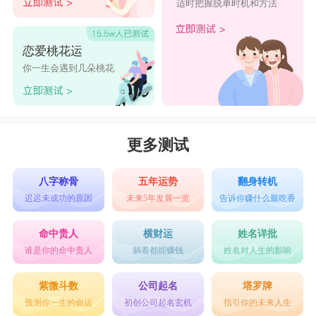
适时把握脱单时机和方法
恋爱桃花运
你一生会遇到几朵桃花
更多测试
八字称骨
五年运势
翻身转机
迟迟未成功的原因
未来5年发展一览
告诉你赚什么最吃香
命中贵人
横财运
姓名详批
谁是你的命中贵人
躺着都能赚钱
姓名对人生的影响
紫微斗数
公司起名
塔罗牌
预测你一生的命运
初创公司起名玄机
指引你的未来人生