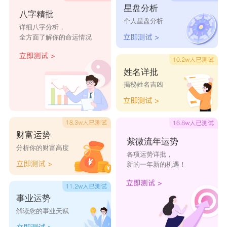
星盘分析
邹志晔
邹郁锦
邹钰皓
邹一博
邹伊辰
八字精批
个人星盘分析
详细八字分析，
全方面了解你的命运情况
邹佳彦
邹奉欣
邹子然
邹家安
邹心果
邹志辉
邹欣源
邹煜谨
邹翊家
邹辰希
姓名详批
揭秘姓名吉凶
财富运势
紫微流年运势
分析你的财富高度
各项运势详批，
新的一年新的机遇！
事业运势
解读您的事业天赋