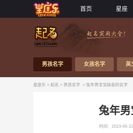
首页
星座
男孩名字
女孩名字
英
星座乐 >
起名
>
男孩名字
> 兔年男宝宝缺金的名字
兔年男
时间：2023-05-2