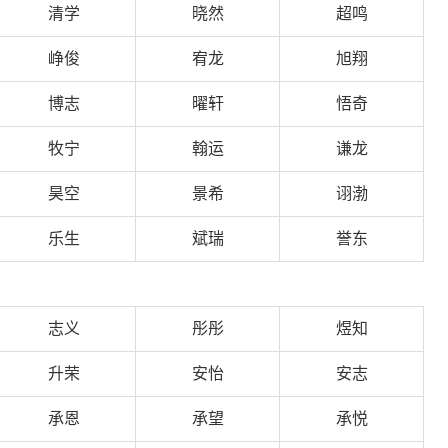
清学
晓然
超鸣
峥俊
宥龙
旭翔
博志
曜轩
悟奇
牧宁
翰运
谦龙
昊空
景希
诩渤
乐生
斌瑞
誉东
志义
彤彤
煜知
升荣
安怡
安志
承恩
承望
承悦