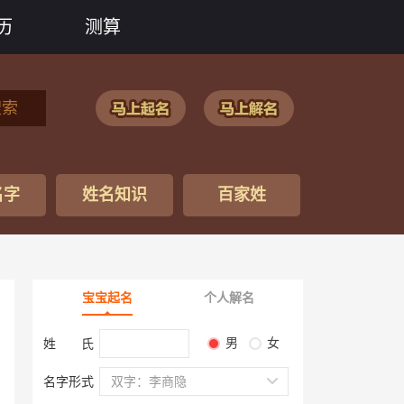
历
测算
搜索
名字
姓名知识
百家姓
宝宝起名
个人解名
男
女
姓 氏
名字形式
双字：李商隐