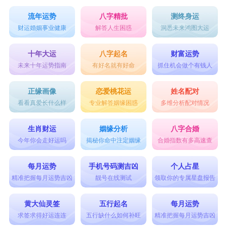
流年运势
八字精批
测终身运
财运婚姻事业健康
解答人生困惑
洞悉未来鸿图大运
十年大运
八字起名
财富运势
未来十年运势指南
有好名就有好命
抓住机会做个有钱人
正缘画像
恋爱桃花运
姓名配对
看看真爱长什么样
专业解答姻缘困惑
多维分析配对情况
生肖财运
姻缘分析
八字合婚
今年你会走好运吗
揭秘你命中注定姻缘
合婚指数有多高速查
每月运势
手机号码测吉凶
个人占星
精准把握每月运势吉凶
靓号在线测试
领取你的专属星盘报告
黄大仙灵签
五行起名
每月运势
求签求得好运连连
五行缺什么如何补旺
精准把握每月运势吉凶