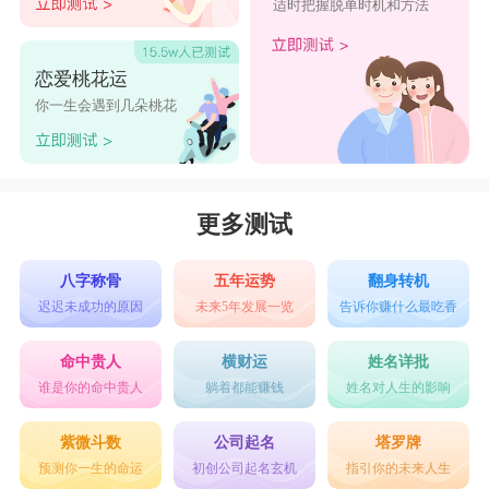
适时把握脱单时机和方法
恋爱桃花运
你一生会遇到几朵桃花
更多测试
八字称骨
五年运势
翻身转机
迟迟未成功的原因
未来5年发展一览
告诉你赚什么最吃香
命中贵人
横财运
姓名详批
谁是你的命中贵人
躺着都能赚钱
姓名对人生的影响
紫微斗数
公司起名
塔罗牌
预测你一生的命运
初创公司起名玄机
指引你的未来人生