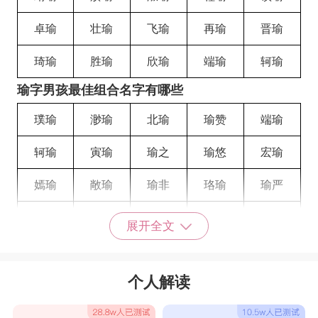
卓瑜
壮瑜
飞瑜
再瑜
晋瑜
琦瑜
胜瑜
欣瑜
端瑜
轲瑜
瑜字男孩最佳组合名字有哪些
璞瑜
渺瑜
北瑜
瑜赞
端瑜
轲瑜
寅瑜
瑜之
瑜悠
宏瑜
嫣瑜
敞瑜
瑜非
珞瑜
瑜严
瑜维
瑜颢
瑜辰
瑜龙
瑜旭
展开全文
瑜波
瑜宏
瑜诚
瑜琳
瑜田
个人解读
瑜技
瑜郡
瑜熹
瑜格
瑜钧
瑜昆
瑜勉
瑜珩
瑜聪
瑜晟