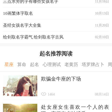
三点水旁的字有哪些女孩名字
11月16日
10画繁体字取名
10月13日
圣经女孩名字大全集
11月20日
给剑取名字霸气 给剑取名字古风
02月10日
起名推荐阅读
星座
算命
起名
心理测试
老黄历
塔罗牌占卜
欺骗金牛座的下场
1464
08月14日
处女座女生喜欢一个人的表