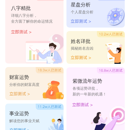
星盘分析
八字精批
个人星盘分析
瑜初
瑜松
瑜深
瑜栋
瑜珅
详细八字分析，
全方面了解你的命运情况
瑜机
瑜敏
瑜蓉
瑜辛
瑜源
瑜伽
瑜江
瑜权
瑜业
瑜星
姓名详批
揭秘姓名吉凶
财富运势
紫微流年运势
分析你的财富高度
各项运势详批，
新的一年新的机遇！
事业运势
解读您的事业天赋