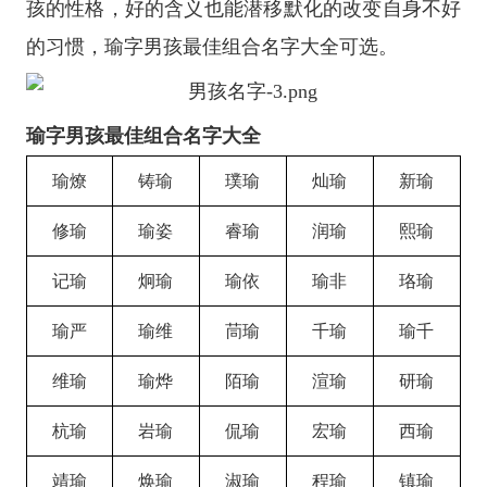
孩的性格，好的含义也能潜移默化的改变自身不好
的习惯，瑜字男孩最佳组合名字大全可选。
瑜字男孩最佳组合名字大全
瑜燎
铸瑜
璞瑜
灿瑜
新瑜
修瑜
瑜姿
睿瑜
润瑜
熙瑜
记瑜
炯瑜
瑜依
瑜非
珞瑜
瑜严
瑜维
茼瑜
千瑜
瑜千
维瑜
瑜烨
陌瑜
渲瑜
研瑜
杭瑜
岩瑜
侃瑜
宏瑜
西瑜
靖瑜
焕瑜
淑瑜
程瑜
镇瑜