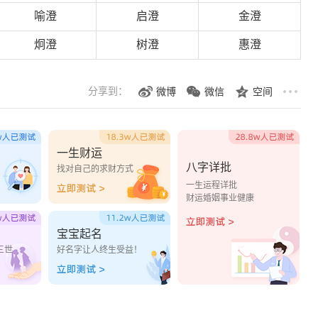
喻澄
启澄
金澄
炯澄
树澄
惠澄
分享到：
微博
微信
空间
一生财运
八字详批
？
找对自己的求财方式
一生运程详批
财运婚姻事业健康
宝宝起名
三世
好名字让人终生受益！