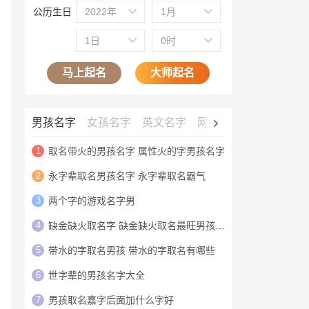
公历生日
2022年
1月
1日
0时
马上起名
大师起名
男孩名字
女孩名字
英文名字
网名大全
公司名字
1
取名带火的男孩名字 属性火的字男孩名字
2
永字辈取名男孩名字 永字辈取名霸气
3
两个字的游戏名字男
4
缺金缺火取名字 缺金缺火取名最旺男孩名字
5
带水的字取名男孩 带水的字取名有哪些
6
世字辈的男孩名字大全
7
男孩取名嘉字后面加什么字好