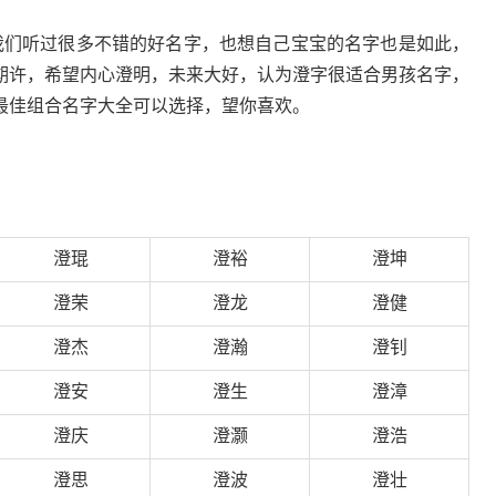
我们听过很多不错的好名字，也想自己宝宝的名字也是如此，
期许，希望内心澄明，未来大好，认为澄字很适合男孩名字，
最佳组合名字大全可以选择，望你喜欢。
澄琨
澄裕
澄坤
澄荣
澄龙
澄健
澄杰
澄瀚
澄钊
澄安
澄生
澄漳
澄庆
澄灏
澄浩
澄思
澄波
澄壮