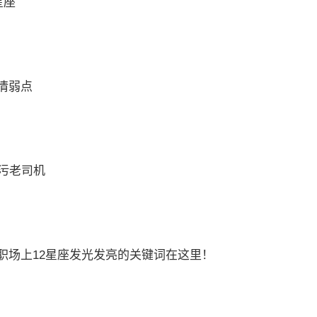
星座
情弱点
最污老司机
职场上12星座发光发亮的关键词在这里！