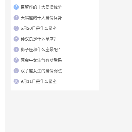
3
巨蟹座的十大爱情优势
4
天蝎座的十大爱情优势
5
5月20日是什么星座
6
钟汉良是什么星座？
7
狮子座和什么座最配？
8
惹金牛女生气有啥后果
9
双子座女生的爱情弱点
10
9月11日是什么星座