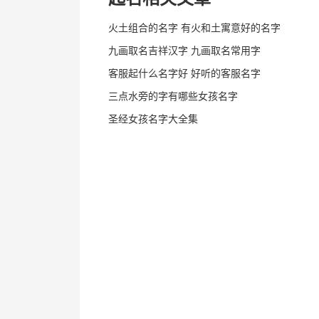
火土组合的名字 有火和土寓意好的名字
九画取名吉祥汉字 九画取名常用字
客服起什么名字好 好听的客服名字
三点水旁的字有哪些女孩名字
圣经女孩名字大全集