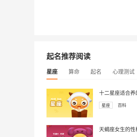
起名推荐阅读
星座
算命
起名
心理测试
十二星座适合养
星座
百科
天蝎座女生的性