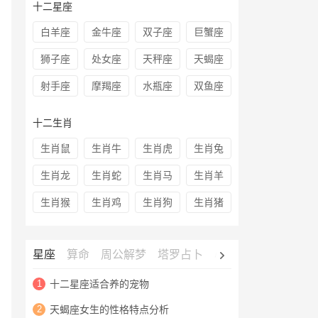
十二星座
白羊座
金牛座
双子座
巨蟹座
狮子座
处女座
天秤座
天蝎座
射手座
摩羯座
水瓶座
双鱼座
十二生肖
生肖鼠
生肖牛
生肖虎
生肖兔
生肖龙
生肖蛇
生肖马
生肖羊
生肖猴
生肖鸡
生肖狗
生肖猪
星座
算命
周公解梦
塔罗占卜
心理测试
老黄历
1
十二星座适合养的宠物
2
天蝎座女生的性格特点分析