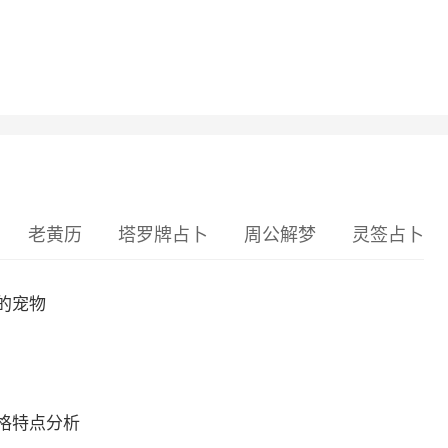
老黄历
塔罗牌占卜
周公解梦
灵签占卜
的宠物
格特点分析