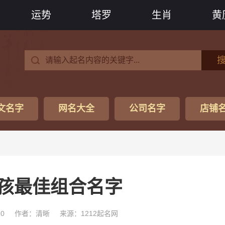
运势
塔罗
生肖
黄
文名字
网名大全
公司名字
店铺
孩最佳组合名字
10
作者：清晰
来源：1212起名网