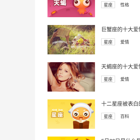
星座
性格
巨蟹座的十大爱
星座
爱情
天蝎座的十大爱
星座
爱情
十二星座被表白
星座
百科