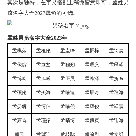
其次是独特，在字义搭配上稍微留意即可，孟姓男
孩名字大全2023属兔的可选。
孟姓男孩名字大全2023年
孟棋苑
孟桓伦
孟宏峥
孟樨梓
孟钧宸
孟俊能
孟宣鉴
孟程朔
孟曜义
孟琛译
孟博昀
孟旭威
孟正晨
孟峰泽
孟折东
孟硕伦
孟炎海
孟曜迪
孟辰奇
孟曜海
孟晏辉
孟博信
孟曜俊
孟辉俊
孟译震
孟嘉鸣
孟瑾拓
孟晴博
孟麒寅
孟迅海
孟元
孟耀唯
孟枝聪
孟淦刚
孟文维