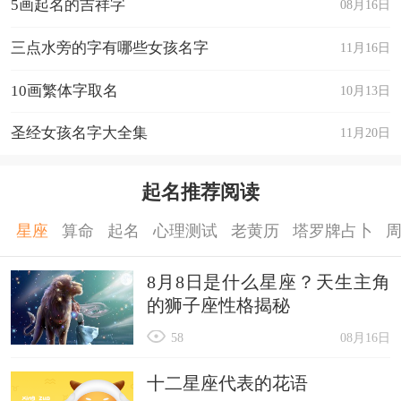
5画起名的吉祥字
08月16日
三点水旁的字有哪些女孩名字
11月16日
10画繁体字取名
10月13日
圣经女孩名字大全集
11月20日
起名推荐阅读
星座
算命
起名
心理测试
老黄历
塔罗牌占卜
8月8日是什么星座？天生主角
的狮子座性格揭秘
58
08月16日
十二星座代表的花语