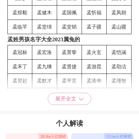
孟煜毅
孟健木
孟国佩
孟忻福
孟凤朝
孟临芊
孟堂绵
孟堂韬
孟子疆
孟山疆
孟姓男孩名字大全2023属兔的
孟冠标
孟宏洛
孟景挚
孟火玄
孟恺涵
孟禾丁
孟九继
孟贤捷
孟游昆
孟劭洁
孟翌起
孟默才
孟平言
孟添华
孟瑾智
孟煜烜
孟宥诺
孟梓钵
孟敬阳
孟君寒
展开全文
孟鑫晨
孟恩强
孟锦卓
孟科瑶
孟辰昊
个人解读
孟毅科
孟蓝桓
孟启朗
孟棠科
孟彦艺
孟若杰
孟霖桥
孟东芷
孟笙桓
孟歌权