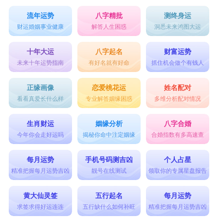
流年运势
八字精批
测终身运
财运婚姻事业健康
解答人生困惑
洞悉未来鸿图大运
十年大运
八字起名
财富运势
未来十年运势指南
有好名就有好命
抓住机会做个有钱人
正缘画像
恋爱桃花运
姓名配对
看看真爱长什么样
专业解答姻缘困惑
多维分析配对情况
生肖财运
姻缘分析
八字合婚
今年你会走好运吗
揭秘你命中注定姻缘
合婚指数有多高速查
每月运势
手机号码测吉凶
个人占星
精准把握每月运势吉凶
靓号在线测试
领取你的专属星盘报告
黄大仙灵签
五行起名
每月运势
求签求得好运连连
五行缺什么如何补旺
精准把握每月运势吉凶