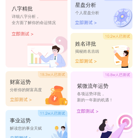
星盘分析
八字精批
个人星盘分析
孟榆宝
孟柯苹
孟祺清
孟纪程
孟桐若
详细八字分析，
全方面了解你的命运情况
姓名详批
揭秘姓名吉凶
财富运势
紫微流年运势
分析你的财富高度
各项运势详批，
新的一年新的机遇！
事业运势
解读您的事业天赋