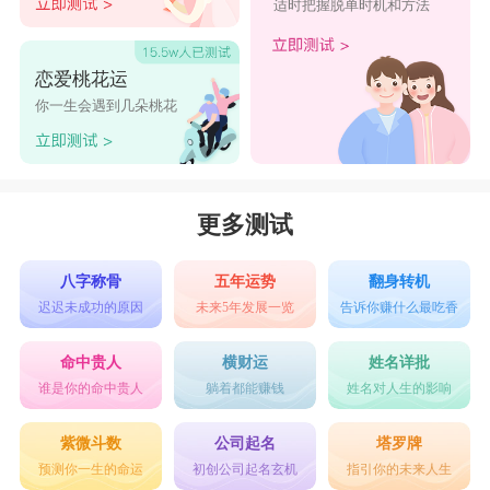
适时把握脱单时机和方法
恋爱桃花运
你一生会遇到几朵桃花
更多测试
八字称骨
五年运势
翻身转机
迟迟未成功的原因
未来5年发展一览
告诉你赚什么最吃香
命中贵人
横财运
姓名详批
谁是你的命中贵人
躺着都能赚钱
姓名对人生的影响
紫微斗数
公司起名
塔罗牌
预测你一生的命运
初创公司起名玄机
指引你的未来人生