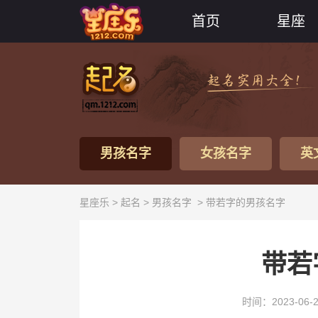
首页
星座
男孩名字
女孩名字
英
星座乐 >
起名
>
男孩名字
> 带若字的男孩名字
带若
时间：2023-06-