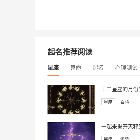
起名推荐阅读
星座
算命
起名
心理测试
十二星座的月份
星座
百科
一起来揭开天秤座
星座
运势