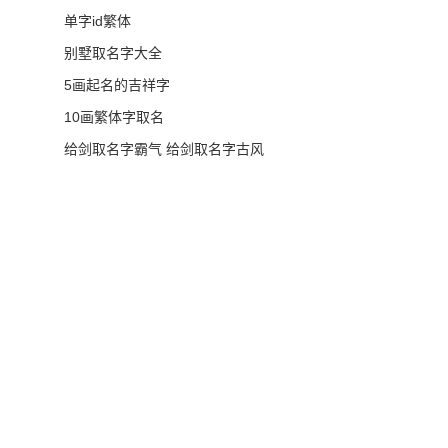
单字id繁体
别墅取名字大全
5画起名的吉祥字
10画繁体字取名
给剑取名字霸气 给剑取名字古风