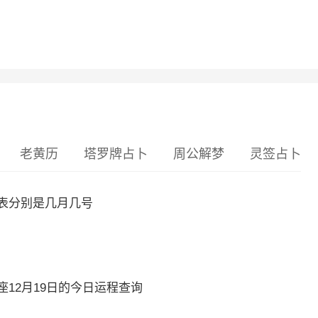
老黄历
塔罗牌占卜
周公解梦
灵签占卜
表分别是几月几号
12月19日的今日运程查询