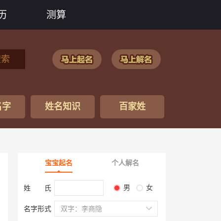
历
测算
搜索
名字
姓名知识
百家姓
宝宝起名
个人解名
男
女
姓 氏
名字形式
双字：李商隐