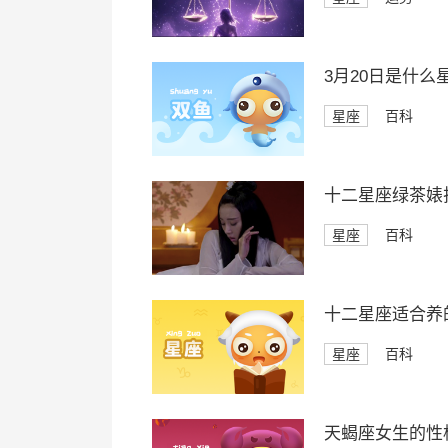
3月20日是什么
星座
百科
十二星座绿茶婊
星座
百科
十二星座适合养
星座
百科
天蝎座女生的性