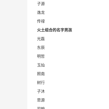
子源
逸龙
传禄
火土组合的名字男孩
光磊
东辰
明哲
玉灿
照南
树行
子沐
思源
司翰