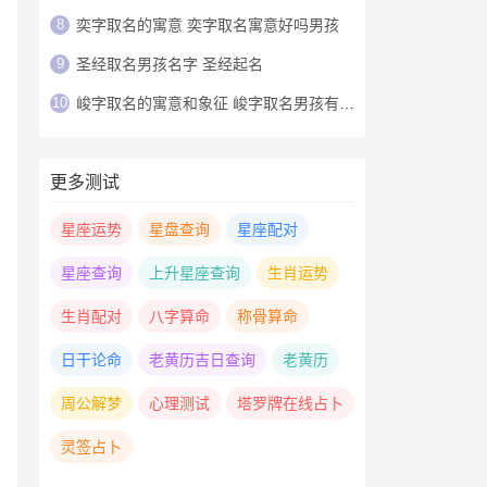
8
奕字取名的寓意 奕字取名寓意好吗男孩
9
圣经取名男孩名字 圣经起名
10
峻字取名的寓意和象征 峻字取名男孩有寓意
更多测试
星座运势
星盘查询
星座配对
星座查询
上升星座查询
生肖运势
生肖配对
八字算命
称骨算命
日干论命
老黄历吉日查询
老黄历
周公解梦
心理测试
塔罗牌在线占卜
灵签占卜