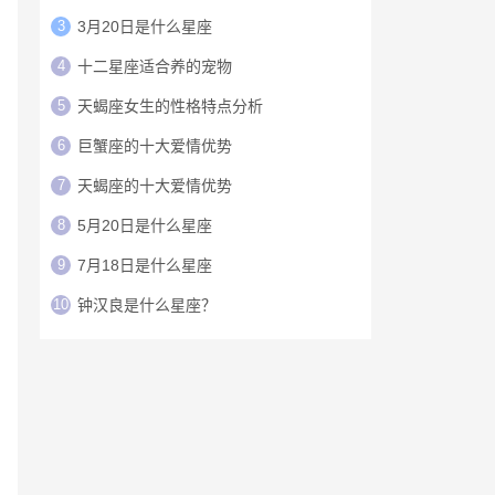
3
3月20日是什么星座
4
十二星座适合养的宠物
5
天蝎座女生的性格特点分析
6
巨蟹座的十大爱情优势
7
天蝎座的十大爱情优势
8
5月20日是什么星座
9
7月18日是什么星座
10
钟汉良是什么星座？