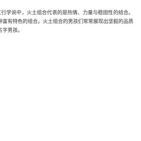
五行学说中，火土组合代表的是热情、力量与稳固性的结合。
种富有特色的组合。火土组合的男孩们常常展现出坚毅的品质
名字男孩。