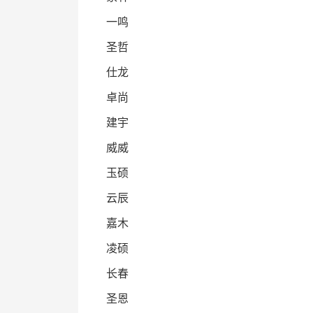
一鸣
圣哲
仕龙
卓尚
建宇
威威
玉硕
云辰
嘉木
凌硕
长春
圣恩