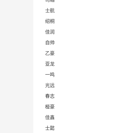
士航
绍桐
佳润
自帅
乙豪
亚龙
一鸣
光远
春志
桠豪
佳鑫
士懿