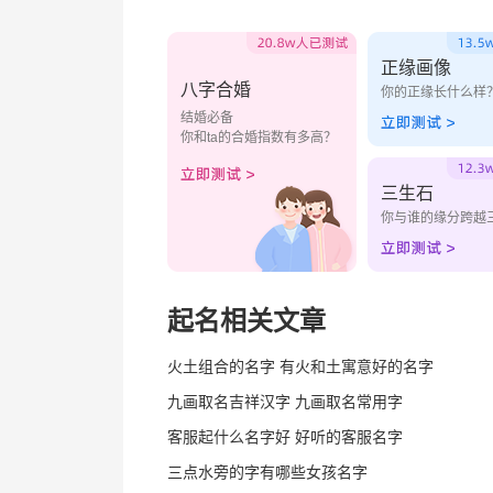
正缘画像
八字合婚
你的正缘长什么样
结婚必备
你和ta的合婚指数有多高？
三生石
你与谁的缘分跨越
起名相关文章
火土组合的名字 有火和土寓意好的名字
九画取名吉祥汉字 九画取名常用字
客服起什么名字好 好听的客服名字
三点水旁的字有哪些女孩名字