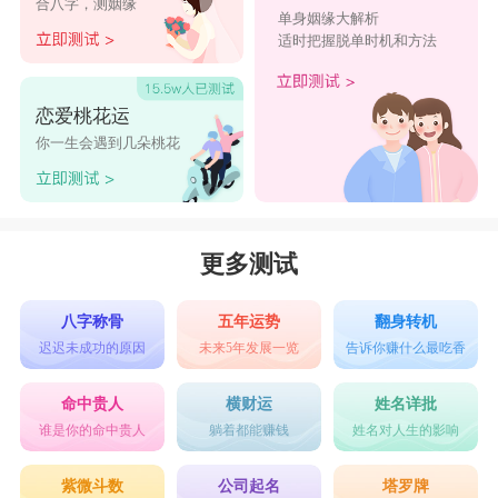
合八字，测姻缘
一种意思是地支的第五位，属龙。用作人名意指希望、吉
单身姻缘大解析
适时把握脱单时机和方法
祥、希冀、理想之义;
点击图片立即测算
恋爱桃花运
你一生会遇到几朵桃花
辰字取名男孩有寓意大全
辰玺
宏辰
辰轩
辰晟
辰沂
泓辰
辰枋
辰呈
辰迪
苛辰
更多测试
辰苗
淼辰
盾辰
梦辰
苛辰
八字称骨
五年运势
翻身转机
书辰
钦辰
谦辰
辰二
金辰
迟迟未成功的原因
未来5年发展一览
告诉你赚什么最吃香
辰知
辰沫
辰语
辰晔
辰呆
命中贵人
横财运
姓名详批
瑞辰
辰宁
曦辰
辰家
昱辰
谁是你的命中贵人
躺着都能赚钱
姓名对人生的影响
辰建
辰耀
辰踢
辰浅
解辰
紫微斗数
公司起名
塔罗牌
辰俊
辰玥
又辰
辰洵
辰亮