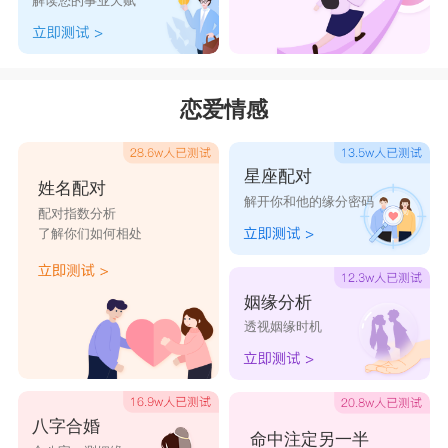
解读您的事业天赋
昕：指明亮、希望、光明。用作人名意指朝气、阳
光、希望、光明之义;
辰：指时日、是日、月、星的总称，也指清早，还有
恋爱情感
一种意思是地支的第五位，属龙。用作人名意指希望、吉
祥、希冀、理想之义;
星座配对
三、天辰
姓名配对
解开你和他的缘分密码
出自：
配对指数分析
了解你们如何相处
1、杨万里的《代钱塘宰莫子章贺皇太子生辰》——
天将重九节，瑞应诞弥辰。
姻缘分析
赏析：
透视姻缘时机
天：最：初指空间，与地相对，后引申为天空、太
空。用作人名意指思维辽阔、天子骄子、心胸宽阔之义;
辰：指时日、是日、月、星的总称，也指清早，还有
八字合婚
命中注定另一半