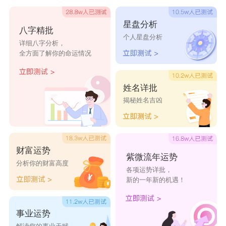
赏析：
星盘分析
八字精批
辰：指时日、是日、月、星的总称，也指清早，还有
个人星盘分析
详细八字分析，
一种意思是地支的第五位，属龙。用作人名意指希望、吉
全方面了解你的命运情况
祥、希冀、理想之义;
正：:指正直、正当、纯正;也表示动作、状态的进
姓名详批
揭秘姓名吉凶
行，持续，正在。用作人名意指为人光明磊落、心怀宽
广、善良之义;
二、昕辰
财富运势
紫微流年运势
出自：
分析你的财富高度
各项运势详批，
1、宋祁的《观太学释奠》——涓辰大昕鼓，持节少
新的一年新的机遇！
牢祠。
赏析：
事业运势