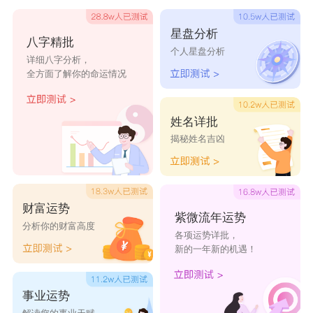
轩昂、风度翩翩、气质出众、浩瀚无边、胸怀广阔、志向
星盘分析
八字精批
远大、前途美好。两个字搭配在一起作为2024龙男宝宝名
个人星盘分析
详细八字分析，
字，吉祥有寓意，寓意男孩清俊高雅，成功荣幸，吉祥如
全方面了解你的命运情况
意，平安顺遂，气宇轩昂，英俊潇洒。
星阳
姓名详批
揭秘姓名吉凶
星字五行属金，本义指夜晚天空中有光亮的小星体，
后也指单独的星体。古代所说的“星”，包括现代所说
的“恒星”“行星”“流星”“彗星”等等。取名的寓意是光明希
财富运势
紫微流年运势
望、美丽耀眼、能力杰出的意思;阳字五行属土，本义为
分析你的财富高度
各项运势详批，
山南水北朝向日光的地方;一说本义是指高处见到光明的
新的一年新的机遇！
地方，或高处阳光照得到的地方;后引申为日光，日头;又
引申为有光的，光亮的，明显的，外露的，可见的，凸出
事业运势