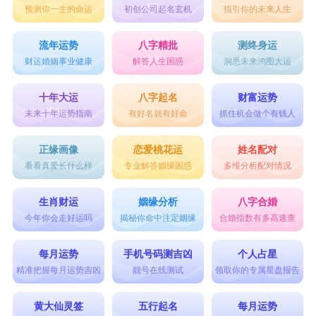
预测你一生的命运
初创公司起名玄机
指引你的未来人生
云辰
洋泽
浩迪
正汉
思源
硕阳
恒硕
旭来
羽腾
世鹏
流年运势
八字精批
测终身运
财运婚姻事业健康
解答人生困惑
洞悉未来鸿图大运
凌硕
树遥
兴娜
晨硕
统赫
绍桐
子睿
志煜
英旭
志信
十年大运
八字起名
财富运势
未来十年运势指南
有好名就有好命
抓住机会做个有钱人
啸喆
煜喆
树恺
俊锡
弋焱
正缘画像
恋爱桃花运
姓名配对
看看真爱长什么样
专业解答姻缘困惑
多维分析配对情况
生肖财运
姻缘分析
八字合婚
今年你会走好运吗
揭秘你命中注定姻缘
合婚指数有多高速查
每月运势
手机号码测吉凶
个人占星
精准把握每月运势吉凶
靓号在线测试
领取你的专属星盘报告
黄大仙灵签
五行起名
每月运势