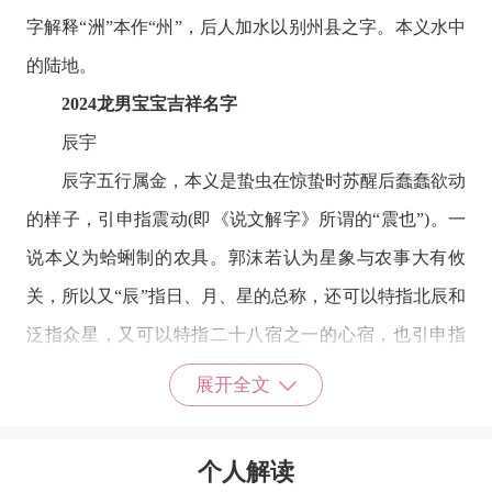
字解释“洲”本作“州”，后人加水以别州县之字。本义水中
的陆地。
2024龙男宝宝吉祥名字
辰宇
辰字五行属金，本义是蛰虫在惊蛰时苏醒后蠢蠢欲动
的样子，引申指震动(即《说文解字》所谓的“震也”)。一
说本义为蛤蜊制的农具。郭沫若认为星象与农事大有攸
关，所以又“辰”指日、月、星的总称，还可以特指北辰和
泛指众星，又可以特指二十八宿之一的心宿，也引申指
日、月的交会点和日子等。取名含义是英俊佳人，理智充
展开全文
足，清俊高雅，出外吉庆，成功荣幸，吉祥如意，平安顺
遂;宇字五行属土，本义是屋檐，泛指房屋;引申义有空
个人解读
间、风度，仪容等。取名的寓意和含义是精力充沛、气宇