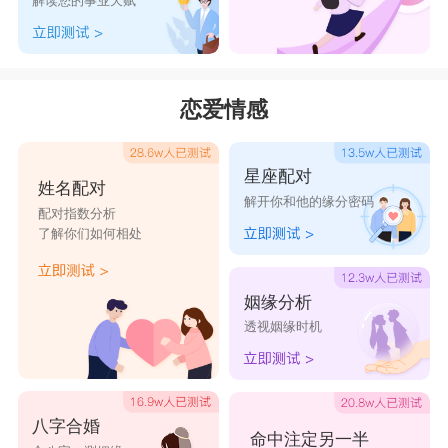
解读您的事业天赋
的;又引申为公开地，明显地等意思。“阳”也是中国姓氏
之一。取名的寓意和含义是阳光开朗、乐观积极、积极向
上、善解人意、温暖明亮。两个字搭配在一起作为2024龙
恋爱情感
男宝宝名字，吉祥有寓意，寓意男孩杰出优秀，耀眼光
芒，乐观积极，充满希望，温暖美好。
星座配对
景明
姓名配对
解开你和他的缘分密码
景字五行属木，本义指日光。“风景”本指风与日光，
配对指数分析
了解你们如何相处
后凝固成复合词，指景色。有光才能成影，“景”引申出阴
影的“影”。阴影的“影”本来就用“景”表示。景也有大土堆
姻缘分析
的意思，又指大。北京“景山”就取此义。取名寓意是美丽
透视姻缘时机
出众、纯洁善良、品德高尚、光明希望、活力四射、吉祥
如意、蒸蒸日上、意气风发、活泼开朗;明字五行属水，
本义是日月交辉而大放光明，即《说文解字》所谓的“照
八字合婚
命中注定另一半