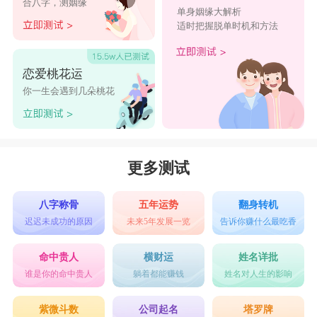
合八字，测姻缘
也”，后延伸出照亮、点燃、公开的、天亮等含义。取名
单身姻缘大解析
适时把握脱单时机和方法
的寓意是明亮清爽、明智理性、聪明睿智、明辨是非、性
格好、思维清晰、善良公正、深明大义、光明磊落。两个
恋爱桃花运
字搭配在一起作为2024龙男宝宝名字，吉祥有寓意，寓意
你一生会遇到几朵桃花
男孩阳光开朗，乐观积极，充满希望，前程似锦。
点击图片立即测算
更多测试
2024龙男宝宝吉祥名字大全
八字称骨
五年运势
翻身转机
迟迟未成功的原因
未来5年发展一览
告诉你赚什么最吃香
洋毅
德鑫
子伯
承锐
一硕
命中贵人
横财运
姓名详批
炳诺
钰珂
翌耀
子儒
记彤
谁是你的命中贵人
躺着都能赚钱
姓名对人生的影响
鹏宇
钰烁
启航
梓轩
照涵
紫微斗数
公司起名
塔罗牌
沐岩
传志
启腾
鉴恒
子斌