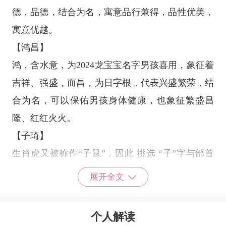
德，品德，结合为名，寓意品行兼得，品性优美，
寓意优越。
【鸿昌】
鸿，含水意，为2024龙宝宝名字男孩喜用，象征着
吉祥、强盛，而昌，为日字根，代表兴盛繁荣，结
合为名，可以保佑男孩身体健康，也象征繁盛昌
隆、红红火火。
【子琦】
生肖虎又被称作“子鼠”，因此 挑选 “子”字与部首
为“王”的“琦”字配搭做为2024龙宝宝名字男孩非常
展开全文
好。在其中，“琦”字的本意有翠玉、不凡的意思，
喻指男孩儿品行幸福，气场非凡。
个人解读
【浩玥】