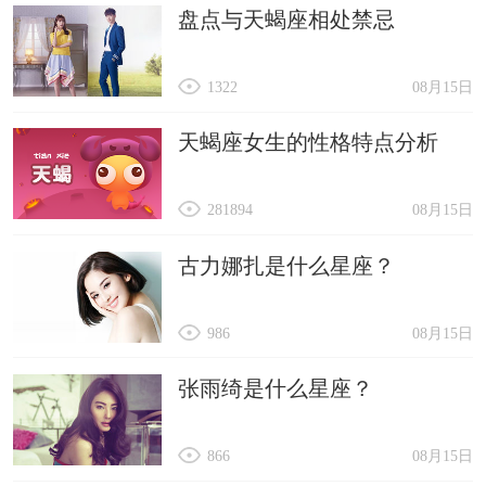
盘点与天蝎座相处禁忌
有理想之中的一切，长大之后可能会成为大商人，
或者是大官员。
1322
08月15日
5)、【钰】
这个字用于名字中，寓意着宝宝犹如珍宝一样美丽
天蝎座女生的性格特点分析
珍贵，还可以得到长辈以及父母的疼爱，同时这个
281894
08月15日
名字也寓意着宝宝内心纯净透明，没有任何不好的
心思，对待身边每一个人都极为友好，可以拥有很
古力娜扎是什么星座？
不错的贵人运。
6)、【季】
986
08月15日
这个字用于名字中，表明属龙宝宝长大之后，人缘
张雨绮是什么星座？
特别好，非常重情义，还很信守诺言，他们能够为
自己赢得很好的口碑，在各行各业都能够拥有属于
866
08月15日
自己的好朋友，做事情的时候，还可以得到高人的