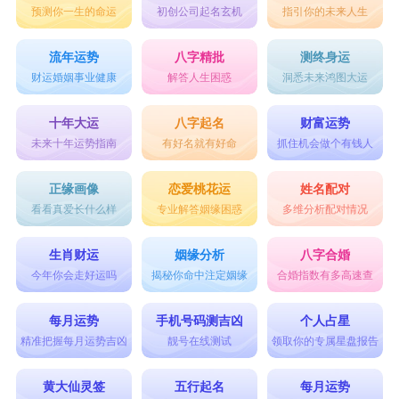
预测你一生的命运
初创公司起名玄机
指引你的未来人生
3、自制力欠佳，骄傲自大，不愿认错，有些无理
取闹，盛气凌人。
流年运势
八字精批
测终身运
财运婚姻事业健康
解答人生困惑
洞悉未来鸿图大运
4、缺乏灵活性，不够含蓄，做事过于直接果断，
让人一眼就看穿。
十年大运
八字起名
财富运势
未来十年运势指南
有好名就有好命
抓住机会做个有钱人
5、无法抗拒温柔粉红陷阱，一生中有数不尽多采
多姿罗曼史。要防范烂桃花，以免带来麻烦和烦
正缘画像
恋爱桃花运
姓名配对
看看真爱长什么样
专业解答姻缘困惑
多维分析配对情况
恼。
6、才华出众不免自负，好大喜功有时经不起挫折
生肖财运
姻缘分析
八字合婚
和考验。
今年你会走好运吗
揭秘你命中注定姻缘
合婚指数有多高速查
7、无法承受失败，一失败即落慌而逃，容易一蹶
每月运势
手机号码测吉凶
个人占星
不振，缺乏坚忍不拨的个性。
精准把握每月运势吉凶
靓号在线测试
领取你的专属星盘报告
8、常无法忍受他人差劲的办事能力而批评他人，
黄大仙灵签
五行起名
每月运势