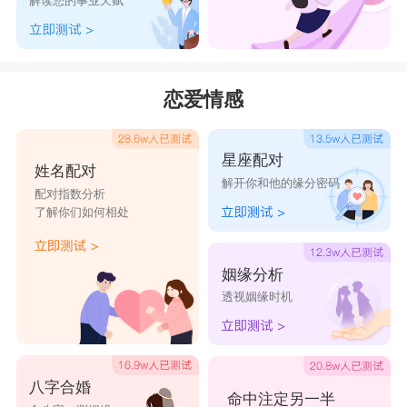
解读您的事业天赋
名(容易造成重名);
2、以孩子父母的姓加上两个有特定意义的字，组
成四个字的名;
恋爱情感
3、以父姓加固定的字派(有的家谱规定必须使用)加
一个有特定意义的字;
星座配对
姓名配对
4、以孩子父母的姓加上一个有特定意义的字，组
解开你和他的缘分密码
配对指数分析
成三个字的姓名。
了解你们如何相处
2024龙宝宝名字男孩好听的
镇言、盛卓、昊力、乐尊、昊骏、铭遥
姻缘分析
透视姻缘时机
雨康、圣高、鹏良、铭尊、玮君、昊卓
雨轩、鹏江、梵材、梵延、乐霖、盛园
鹏延、琛隆、铭力、东力、金峰、梵辰
八字合婚
圣远、铭浩、鹏朋、圣浩、铭轩、昊浩
命中注定另一半