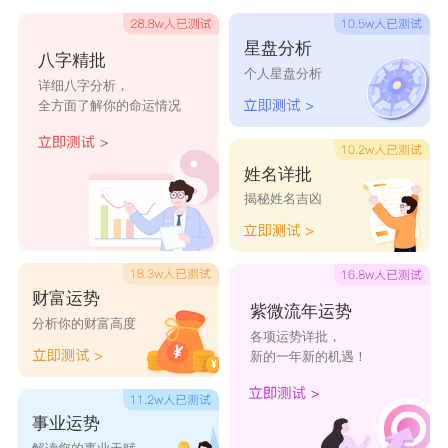
生肖虎属水，因此 “浩玥”二字全是生肖虎起名字愉
星盘分析
八字精批
悦字，用于给属龙的男孩取名十分适合。在这个姓
个人星盘分析
详细八字分析，
名中，“浩”字给人十分空气的觉得;“玥”指的是传说
全方面了解你的命运情况
中的一颗神珠，十分好意头。
【品哲】
姓名详批
揭秘姓名吉凶
品哲”二字都带有生肖虎起名字宜用五笔字
根“口”，将其做为属龙男宝宝的名字非常好、很适
合，能给男孩儿十足的归属感。另外，这一姓名还
财富运势
喻意男孩儿品性幸福，聪慧非凡。
紫微流年运势
分析你的财富高度
各项运势详批，
新的一年新的机遇！
龙年宝宝取名基本要领
事业运势
1、以孩子父姓加上一个有特定意义的字，组成单