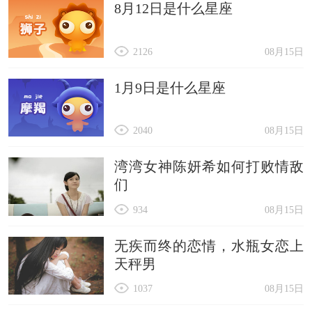
8月12日是什么星座
的时候，就可以拥有远大的理想和目标，长大之后
他们会成为远近闻名之人，还可以做出突破性的好
2126
08月15日
成绩。
3)、【潘】
1月9日是什么星座
这个字用于名字中，有着玉树临风、英俊、貌若潘
2040
08月15日
安的意思，寓意着属龙宝宝从小到大，颜值都特别
高，长得非常好看，能够吸引到很多人的注意，由
湾湾女神陈妍希如何打败情敌
于外在颜值很突出，他们甚至有可能直接进入娱乐
们
圈。
934
08月15日
4)、【铭】
无疾而终的恋情，水瓶女恋上
这个字用于名字中，有杰出、才华横溢的意思，表
天秤男
明孩子很有涵养和才华，不管是求学阶段，还是工
1037
08月15日
作期间，都能够表现得很亮眼，能够得偿所愿，拥