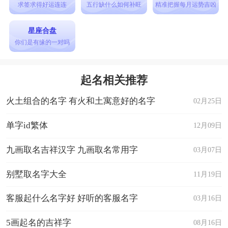
有完美主义心态。
求签求得好运连连
五行缺什么如何补旺
精准把握每月运势吉凶
9、过于挑剔，对身边人要求太高，会给人太大的
星座合盘
压力。
你们是有缘的一对吗
10、极少真心去爱别人，笔记自我中心，经常让爱
上自己的人饮尽其苦酒。
起名相关推荐
龙宝宝起名字时需要特别注意的是：
火土组合的名字 有火和土寓意好的名字
02月25日
1、尽量不用笔画繁多和字形不正的字，以避免难
写;
单字id繁体
12月09日
2、尽可能使用好听的褒意诣音，不用不顺耳的贬
九画取名吉祥汉字 九画取名常用字
03月07日
意诣音;
别墅取名字大全
11月19日
3、尽可能使用多音调，即三个字避免同一声调，
念起来响亮有起伏感;
客服起什么名字好 好听的客服名字
03月16日
4、尽量不用多数人都使用的常用字，以避免重名;
5画起名的吉祥字
08月16日