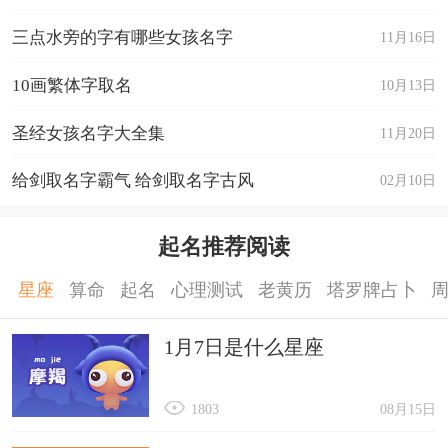
5、尽量不用多数人容易念错的生辟字，以避免难
三点水旁的字有哪些女孩名字
11月16日
认;
6、在父母的姓字上多下功夫，或拆其字形，或用
10画繁体字取名
10月13日
其字音，但要慎用叠音。
圣经女孩名字大全集
11月20日
2024龙宝宝名字男孩最佳字
给剑取名字霸气 给剑取名字古风
02月10日
1)、【丘】
这个字用于名字中，有杰出、团结、广结善缘之
起名推荐阅读
意，寓意着龙宝宝长大之后，人际关系会特别不
错，可以拥有很多知心之交，在所处的领域还能够
星座
算命
起名
心理测试
老黄历
塔罗牌占卜
取得很好的成绩，总是能够表现得出类拔萃。
1月7日是什么星座
2)、【宸】
这个字用于名字中，有尊贵、德高望重，以及严于
1803
08月15日
律己的意思，表明龙宝宝自我要求特别高，从很小