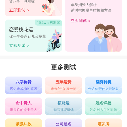
合八字，测姻缘
单身姻缘大解析
玮利、乐泓、东隆、乐林、乐凌、凡璋
适时把握脱单时机和方法
风桦、信桦、玮宇、凡勋、嘉勋、烽翰
烽达、玮瀚、建璋、慕锦、贝瑾、玮光
恋爱桃花运
春桦、鹏帆、建翰、星运、建润、贝融
你一生会遇到几朵桃花
琦翰、星桦、烽锦、慕桦、星润、祺达
施龙、信锦、春霖、皓锦、嘉桦、风润
建桦、凡融、鹏瀚、星桦、皓道、建树
更多测试
星瑾、烽龙、梵帆、强豪、若菲、圣龙
八字称骨
五年运势
翻身转机
属龙宝宝性格缺点
迟迟未成功的原因
未来5年发展一览
告诉你赚什么最吃香
1、有半途而废的习惯，有时候会三分钟热度，不
命中贵人
横财运
姓名详批
够坚持。
谁是你的命中贵人
躺着都能赚钱
姓名对人生的影响
2、情绪不稳，富梦想，茫然不可捉摸，性格傲慢
紫微斗数
公司起名
塔罗牌
缺乏宽大心胸。