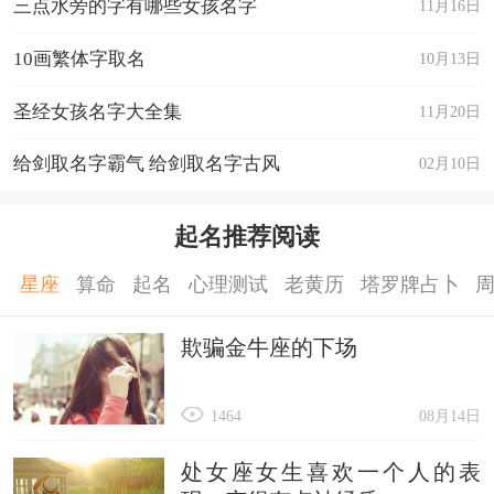
三点水旁的字有哪些女孩名字
11月16日
难忘的帅气。
5. 辰锋
10画繁体字取名
10月13日
“辰”字指时光或星辰，“锋”字如同利剑，尖锐无
圣经女孩名字大全集
11月20日
比，二者组合，如同时间的战士，锐利而不失优
给剑取名字霸气 给剑取名字古风
02月10日
雅。
6. 逸风
起名推荐阅读
“逸”字意味着超凡脱俗，自在闲适，“风”字又带有
一股随性的力量，二者结合，像是自由的风，帅气
星座
算命
起名
心理测试
老黄历
塔罗牌占卜
而不羁。
欺骗金牛座的下场
7. 浩宇
“浩”字宏大广博，“宇”字指宇宙，二者结合，给人
1464
08月14日
一种广阔天地、意气风发的感觉。
处女座女生喜欢一个人的表
8. 骏逸