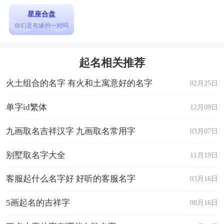
着光彩照人，二者合一，如同翩翩公子，风度翩
星座合盘
翩，不失文雅与锐气。
你们是有缘的一对吗
2. 星辰
“星”字代表着高远与闪烁，“辰”则与时光相关，合
起名相关推荐
起来如同天上闪耀的星星，既遥不可及，又充满梦
火土组合的名字 有火和土寓意好的名字
02月25日
幻的诗意。
3. 烨磊
单字id繁体
12月09日
“烨”字给人一种熠熠生辉的感觉，“磊”则有堆磊石
九画取名吉祥汉字 九画取名常用字
03月07日
的意味，寓意着坚实与光明，两字结合传递出一种
别墅取名字大全
11月19日
正直和耀眼的气势。
4. 铭瑾
客服起什么名字好 好听的客服名字
03月16日
“铭”字意为铭记、不忘，而“瑾”取自珍贵的瑾瑜，
5画起名的吉祥字
08月16日
象征着尊贵与稀有，二者组合，彰显出一种珍贵且