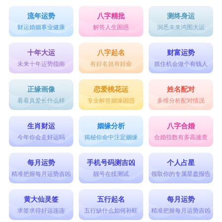
说，是非常帅气的名字，也有古时大将之风的威
流年运势
八字精批
测终身运
财运婚姻事业健康
解答人生困惑
洞悉未来鸿图大运
武，故推荐此名。
3、【李澄】
十年大运
八字起名
财富运势
未来十年运势指南
有好名就有好命
抓住机会做个有钱人
李澄一名读之即有清澈清冷之感。若从单字来分
析，澄五行属水，意指水清澈透明，有着清冷淡雅
正缘画像
恋爱桃花运
姓名配对
看看真爱长什么样
专业解答姻缘困惑
多维分析配对情况
的性格。作为男生名字，有着光明磊落的良好寓
意。搭配李姓，更有“澄澄孤玄妙，如如无倚托”的
生肖财运
姻缘分析
八字合婚
清冷古风之感，也能从中感受到男生帅气文雅的风
今年你会走好运吗
揭秘你命中注定姻缘
合婚指数有多高速查
范。喜欢此名的朋友们可以收藏起来。
每月运势
手机号码测吉凶
个人占星
男生帅气名字两个字
精准把握每月运势吉凶
靓号在线测试
领取你的专属星盘报告
1. 风华
黄大仙灵签
五行起名
每月运势
“风”字带有一种随性而不羁的气质，而“华”则意味
求签求得好运连连
五行缺什么如何补旺
精准把握每月运势吉凶