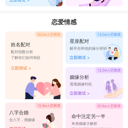
紫涛、城志、慕衡、誉安、启力
伟恩、融汉、玺渊、棋斌、来乐
恋爱情感
楷麒、明材、瑞滨、桢洋、士语
彭勃、泽淳、铭锴、忆锦、牧贤
星座配对
姓名配对
泽柯、治澄、圣峰、勇航、瑞淳
解开你和他的缘分密码
配对指数分析
进楷、宜朋、佩杰、润资、柏翰
了解你们如何相处
屹柏、群浩、裕晟、宥泽、柏棠
鸿沫、锦滨、澜渊、瑜龙、浩桢
姻缘分析
透视姻缘时机
华枫、庆意、瑞优、孝鸣、沛齐
和禾、炜祺、炜祥、凯权、沐池
益昊、鑫贝、长培、国嘉、项天
八字合婚
锦谊、晔朋、和昶、厚福、霖翔
命中注定另一半
合八字，测姻缘
单身姻缘大解析
男生帅气名字