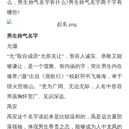
么，男生帅气名字有什么?男生帅气名字两个字有
哪些?
男生帅气名字
允灏
“允”取自成语“允恭克让”，形容人诚实、恭敬又能
够谦让，是一个儒雅、有内涵的字，突出男生内在
修养;“灏”出自《燕歌行》“校尉羽书飞瀚海，单于
猎火照狼山。”意为广阔、无边无际，人名中形容
男孩胸怀宽广、见识深远。
禹安
禹安这个名字读起来是比较温和的，禹是远古夏部
落领袖，体现男生尊贵之态，能够成为人中龙凤的