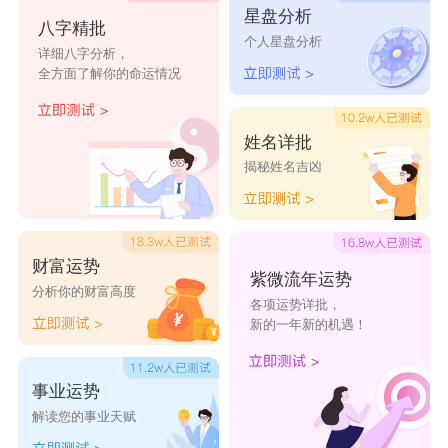
星盘分析
八字精批
的个性特征，尽显男孩的帅气。
个人星盘分析
详细八字分析，
易坤
全方面了解你的命运情况
“易”本义指容易、和悦的意思。“坤”属八卦之一，
帅气用字。此外也指帝后功德博厚，取自“干端坤
姓名详批
揭秘姓名吉凶
倪”一词。搭配寓意着孩子吉祥如意、事业有成。
宸骏
宸字取自杜甫《冬至》“杖藜雪后临丹壑，鸣玉朝
财富运势
来散紫宸。”有宫廷的含义，引申为杰出、幸福、
紫微流年运势
分析你的财富高度
各项运势详批，
有家;骏取自诗句“汉家子骏才，今世德麟贤”，意指
新的一年新的机遇！
贤才、人才。
事业运势
解读您的事业天赋
男生帅气名字两个字