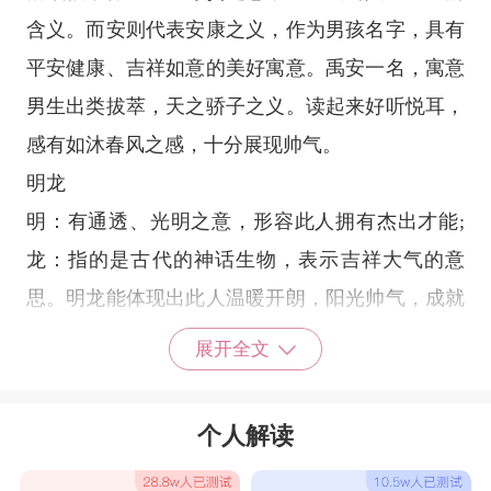
含义。而安则代表安康之义，作为男孩名字，具有
平安健康、吉祥如意的美好寓意。禹安一名，寓意
男生出类拔萃，天之骄子之义。读起来好听悦耳，
感有如沐春风之感，十分展现帅气。
明龙
明：有通透、光明之意，形容此人拥有杰出才能;
龙：指的是古代的神话生物，表示吉祥大气的意
思。明龙能体现出此人温暖开朗，阳光帅气，成就
卓越的未来期许，是好听又帅气的男孩名字。
展开全文
云翼
云：指的云彩，是一种波澜壮阔的自然景象;翼：
个人解读
则指羽翼，寓意自在翱翔。作为名字能展现本人拥
有博大的襟怀。云翼也体现出自由洒脱、潇洒不羁