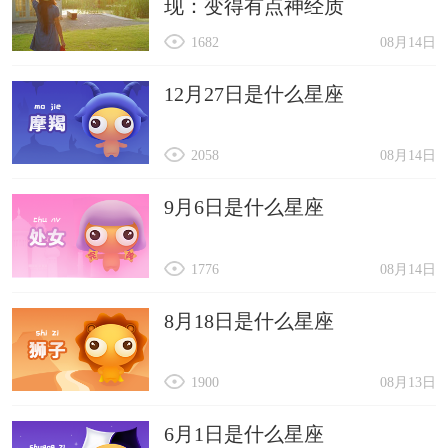
现：变得有点神经质
“骏”字常用来形容马的英俊，意味着速度与力
1682
08月14日
量，“逸”字则让人想到悠闲自在，二者组合，有种
潇洒脱俗的帅气。
12月27日是什么星座
9. 飞宇
2058
08月14日
“飞”字给人一种翱翔天际的畅快感，“宇”字则拓宽
了空间的边界，二者组合，如同勇士振翅高飞，充
9月6日是什么星座
满无限可能。
10. 彬炫
1776
08月14日
“彬”字意味着文雅有礼，“炫”字则有耀眼夺目之
8月18日是什么星座
意，二者组合，既有内在的文化底蕴，又有外在的
光彩夺目。
1900
08月13日
6月1日是什么星座