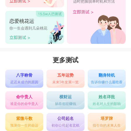
适时把握脱单时机和方法
1、【楚沐】
沐字，有着“如沐春风”的清爽和自然气息。
恋爱桃花运
由“氵”和“木”字构成，有水滋润万物之大气，亦有
你一生会遇到几朵桃花
了无痕迹之清冷。搭配古风气息十足的楚姓，能给
人一种“身彰正气雄风猎，楚沐东风松柏狂”的帅气
狂妄，像是诗中走出的贵公子一般。非常契合大家
更多测试
对于帅气冷漠古风男生名字的喜好。
八字称骨
五年运势
翻身转机
2、【张翊】
迟迟未成功的原因
未来5年发展一览
告诉你赚什么最吃香
翊，左立右羽，立表站立，有着即将高飞的形象气
命中贵人
横财运
姓名详批
势，取名的寓意为展翅高飞。搭配张姓取名，即
谁是你的命中贵人
躺着都能赚钱
姓名对人生的影响
有“天高任鸟飞”的帅气冷漠，张开翅膀翱翔在一望
紫微斗数
公司起名
塔罗牌
无尽的天空之中，眸中不带一丝情绪，却充满着积
预测你一生的命运
初创公司起名玄机
指引你的未来人生
极向上，永不认输的性格特点。作为男生名字来