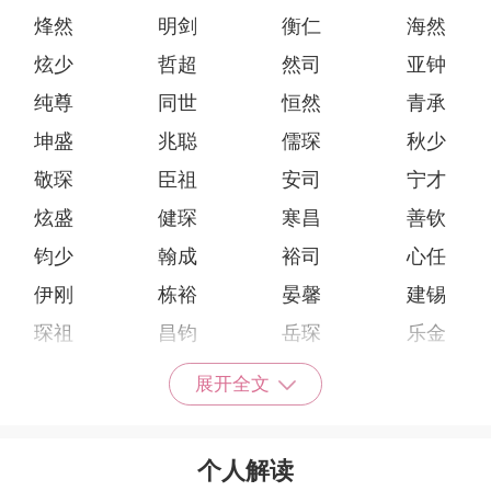
烽然
明剑
衡仁
海然
炫少
哲超
然司
亚钟
纯尊
同世
恒然
青承
坤盛
兆聪
儒琛
秋少
敬琛
臣祖
安司
宁才
炫盛
健琛
寒昌
善钦
钧少
翰成
裕司
心任
伊刚
栋裕
晏馨
建锡
琛祖
昌钧
岳琛
乐金
烽程
铭秦
安旭
廷清
展开全文
瑜亦
义世
锋康
翔鸣
辰源
建昊
林程
健齐
个人解读
百渝
田同
杰东
利宁