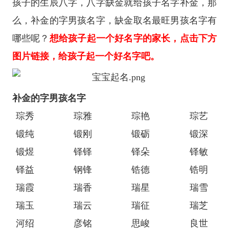
孩子的生辰八字，八字缺金就给孩子名字补金，那
么，补金的字男孩名字，缺金取名最旺男孩名字有
哪些呢？
想给孩子起一个好名字的家长，点击下方
图片链接，给孩子起一个好名字吧。
补金的字男孩名字
琮秀
琮雅
琮艳
琮艺
锻纯
锻刚
锻砺
锻深
锻煜
铎铎
铎朵
铎敏
铎益
钢锋
锆德
锆明
瑞霞
瑞香
瑞星
瑞雪
瑞玉
瑞云
瑞征
瑞芝
河绍
彦铭
思峻
良世