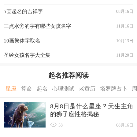
华、剑锋、朝阳
5画起名的吉祥字
08月16日
朝兴、锦凯、剑顺、成君、剑玉、世光、鑫平、先
波、正义、祥雄
三点水旁的字有哪些女孩名字
11月16日
思雨、秀彪、锡晓、书钢、思文、刚冬、思霖、双
10画繁体字取名
10月13日
旺、守清、星贤
圣经女孩名字大全集
11月20日
先秋、鑫晓、青秋、朝乐、善凯、锋伟、春川、晨
宾、青国、正梁
起名推荐阅读
守先、银均、承胜、善义、仁鸿、世哲、晨生、晨
江、守南、双玉
星座
算命
起名
心理测试
老黄历
塔罗牌占卜
锦华、小峰、春柱、新宇、成林、新平、金刚、金
8月8日是什么星座？天生主角
良、正平、新国
的狮子座性格揭秘
冲汉、捷霞、川育、升豪、钢军、真尧、峻俭、金
58
08月16日
蕾、峻珠、裕蕾