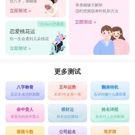
合八字，测姻缘
有着远大的理想，将来必有所作为。
单身姻缘大解析
适时把握脱单时机和方法
培锦："培"意为培育，"锦"意为锦绣，寓意为培育
出美好的未来，前途如锦绣一般灿烂。
恋爱桃花运
晓钧："晓"意为清晨，"钧"意为公正，寓意为男孩
你一生会遇到几朵桃花
如同清晨的阳光，公正无私，温暖人心。
席诚："席"意为席位引申为地位，"诚"为诚信，寓
意孩子今后正直诚信，受人景仰，成就非凡。
更多测试
竣辉："竣"意为完成，"辉"意为光辉，寓意为完成
人生的大事，闪耀着自己独特的光辉。
八字称骨
五年运势
翻身转机
迟迟未成功的原因
未来5年发展一览
告诉你赚什么最吃香
命中贵人
横财运
姓名详批
缺金取名最旺男孩名字
谁是你的命中贵人
躺着都能赚钱
姓名对人生的影响
盛彬、英舜、建稹、郝贤、景信、韶谨
紫微斗数
公司起名
塔罗牌
帅彬、申荣、钦桦、家晨、徽毅、赤森