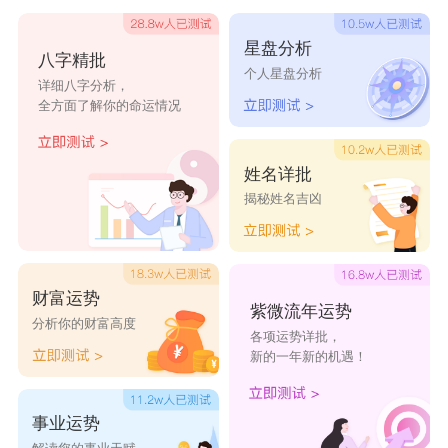
麟浩
乐同
隆兴
峰毅
星盘分析
八字精批
晨俊
俊安
学兴
坤翰
个人星盘分析
详细八字分析，
1、锐文
全方面了解你的命运情况
——锐字带有“钅”字旁，五行属金，文字五行属
水，金生水，两者没有对冲不利局面。根据五行属
姓名详批
揭秘姓名吉凶
性，锐字用到名字中，有增补之意，能增强运势，
文，文字，引申为有文采，用到男孩名字中，寓意
文采卓然，文质彬彬。
财富运势
2、鑫宇
紫微流年运势
分析你的财富高度
各项运势详批，
——其中“鑫”字五行属性为金，并且带有“金”字
新的一年新的机遇！
旁，搭配“宇”五行属土的字起名，加强五行属金的
命理。鑫指金多兴盛的意思，寓意兴旺发达，宇字
事业运势