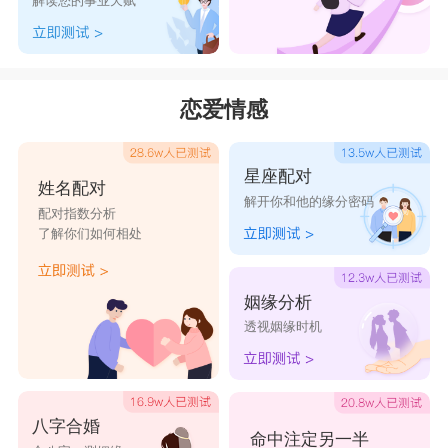
解读您的事业天赋
属性为土，根据五行相生相克的原理，土生金，更
加有利于运势的调和。
3、铮铭
恋爱情感
——铮，铭两个字的五行均属金，对于五行缺金的
男孩而言，在运势的增补上更加的有利。铮，是指
星座配对
金属敲击发出的声誉，用在名字里表示铿锵有力，
姓名配对
解开你和他的缘分密码
刚正不屈，铭，格言，铭记于心，用在名字里表示
配对指数分析
了解你们如何相处
博记，学识丰厚。
缺金取名最旺男孩名字大全
姻缘分析
铭朝："铭"意为铭刻记录功德，"朝"意本指早晨，
透视姻缘时机
也指活力，两字五行为金，作为名字，寓意男孩朝
气蓬勃，前途光明。
雄钊："雄"意为英雄，"钊"意为远大，寓意为孩子
八字合婚
命中注定另一半