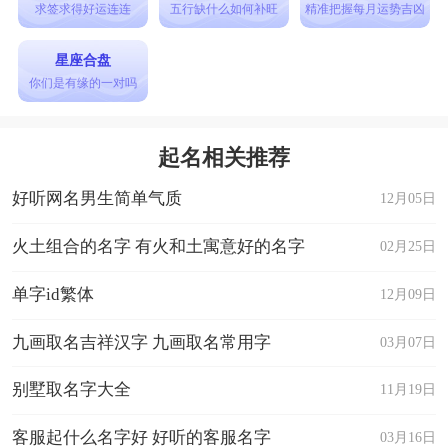
锻煜、钢锋、锆瑞、铎润、锻纯、锦文
求签求得好运连连
五行缺什么如何补旺
精准把握每月运势吉凶
铄亮、哲锡、锐志、镓煊、锦心、镓炫
星座合盘
钧平、曦成、曦明、锐泽、锦轩、锆真
你们是有缘的一对吗
钟山、锐进、一锘、司钦、钦明、鑫欣
锐利、铭轩、锻深、铄辉、曦希、锐智
起名相关推荐
补金的字男孩名字大全
好听网名男生简单气质
12月05日
瑞毅、锋高、思彬、晨芳、青学、新恩、胜乐、成
南、秀松、世伦
火土组合的名字 有火和土寓意好的名字
02月25日
刚义、超松、成富、祥才、剑宇、瑞玉、金君、小
单字id繁体
12月09日
进、瑞荣、新成
九画取名吉祥汉字 九画取名常用字
03月07日
世森、昌宏、少顺、金芳、超忠、金宇、鑫浩、剑
勇、朝伟、新鹏
别墅取名字大全
11月19日
小平、金龙、小龙、小军、小明、新华、春华、少
客服起什么名字好 好听的客服名字
03月16日