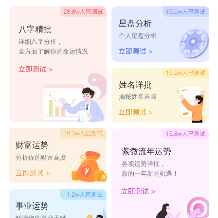
彤、罗磊韬、罗羽道、罗镇继、罗堇纪、罗沙珂、
星盘分析
八字精批
罗纹来、罗渤瑞、罗云流、罗然伟、罗知政、罗颜
个人星盘分析
详细八字分析，
剑、罗纹祎、罗俊宇、罗诩苇、罗政易、罗卓龙、
全方面了解你的命运情况
罗翰仟、罗景昆、罗翰昱、罗度翔、罗云珂、罗度
豪、罗然伦、罗致烁、罗庸召。
姓名详批
揭秘姓名吉凶
财富运势
紫微流年运势
分析你的财富高度
各项运势详批，
新的一年新的机遇！
事业运势