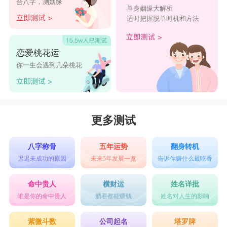
合八字，测姻缘
单身姻缘大解析
适时把握脱单时机和方法
恋爱桃花运
你一生会遇到几朵桃花
更多测试
八字称骨
五年运势
翻身转机
迟迟未成功的原因
未来5年发展一览
告诉你赚什么最吃香
命中贵人
横财运
姓名详批
谁是你的命中贵人
躺着都能赚钱
姓名对人生的影响
紫微斗数
公司起名
塔罗牌