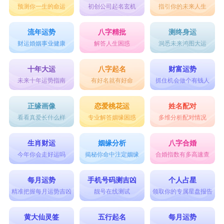
预测你一生的命运
初创公司起名玄机
指引你的未来人生
流年运势
八字精批
测终身运
财运婚姻事业健康
解答人生困惑
洞悉未来鸿图大运
十年大运
八字起名
财富运势
未来十年运势指南
有好名就有好命
抓住机会做个有钱人
正缘画像
恋爱桃花运
姓名配对
看看真爱长什么样
专业解答姻缘困惑
多维分析配对情况
生肖财运
姻缘分析
八字合婚
今年你会走好运吗
揭秘你命中注定姻缘
合婚指数有多高速查
每月运势
手机号码测吉凶
个人占星
精准把握每月运势吉凶
靓号在线测试
领取你的专属星盘报告
黄大仙灵签
五行起名
每月运势