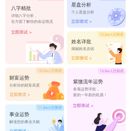
星盘分析
八字精批
宪、卫宪、贤宪、鑫宪、余宪、璋宪、财宪、衍
个人星盘分析
详细八字分析，
宪、昕宪、敖宪、波宪、俊宪、毅宪、岚宪、涛
全方面了解你的命运情况
宪、牧宪、卡宪、浩宪、电宪、承宪、琥宪、轮
宪、渤宪、格宪、珀宪、闯宪。
姓名详批
揭秘姓名吉凶
财富运势
紫微流年运势
分析你的财富高度
各项运势详批，
新的一年新的机遇！
事业运势
解读您的事业天赋