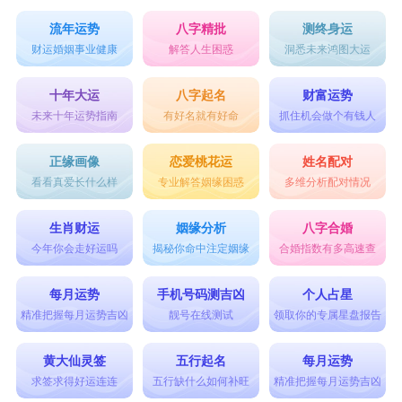
流年运势
八字精批
测终身运
财运婚姻事业健康
解答人生困惑
洞悉未来鸿图大运
十年大运
八字起名
财富运势
未来十年运势指南
有好名就有好命
抓住机会做个有钱人
正缘画像
恋爱桃花运
姓名配对
看看真爱长什么样
专业解答姻缘困惑
多维分析配对情况
生肖财运
姻缘分析
八字合婚
今年你会走好运吗
揭秘你命中注定姻缘
合婚指数有多高速查
每月运势
手机号码测吉凶
个人占星
精准把握每月运势吉凶
靓号在线测试
领取你的专属星盘报告
黄大仙灵签
五行起名
每月运势
求签求得好运连连
五行缺什么如何补旺
精准把握每月运势吉凶