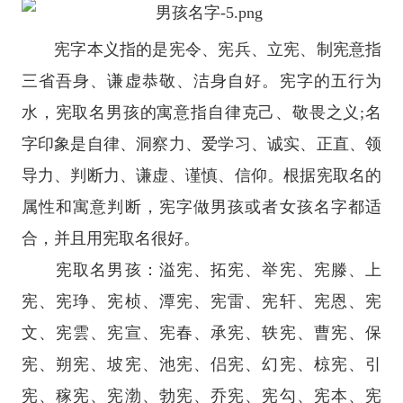
宪字本义指的是宪令、宪兵、立宪、制宪意指
三省吾身、谦虚恭敬、洁身自好。宪字的五行为
水，宪取名男孩的寓意指自律克己、敬畏之义;名
字印象是自律、洞察力、爱学习、诚实、正直、领
导力、判断力、谦虚、谨慎、信仰。根据宪取名的
属性和寓意判断，宪字做男孩或者女孩名字都适
合，并且用宪取名很好。
宪取名男孩：溢宪、拓宪、举宪、宪滕、上
宪、宪琤、宪桢、潭宪、宪雷、宪轩、宪恩、宪
文、宪雲、宪宣、宪春、承宪、轶宪、曹宪、保
宪、朔宪、坡宪、池宪、侣宪、幻宪、椋宪、引
宪、稼宪、宪渤、勃宪、乔宪、宪勾、宪本、宪