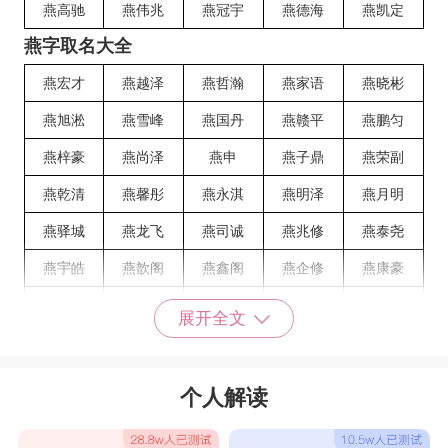
燕高驰
燕伟兆
燕冠宇
燕德海
燕凯定
燕字取名大全
燕宏才
燕越泽
燕哲瀚
燕家语
燕晓彬
燕旭淞
燕雪峰
燕国丹
燕赣平
燕鹏匀
燕梓豪
燕尚泽
燕申
燕子鼎
燕荣副
燕乾清
燕馨彤
燕永淇
燕明泽
燕月明
燕驿城
燕龙飞
燕司诚
燕兆修
燕泰尧
燕宇皓
燕歆阁
燕鑫阁
燕企修
燕康豪
燕厚杰
燕相威
燕何诚
燕凌霄
燕韩诚
展开全文
燕俊东
燕佳杰
燕家杰
燕一枫
燕程妙
燕玮霆
燕艾学
燕俊浠
燕佩琦
燕芝云
个人解读
燕琼纬
燕美华
燕妩
燕宵曼
燕俊皓