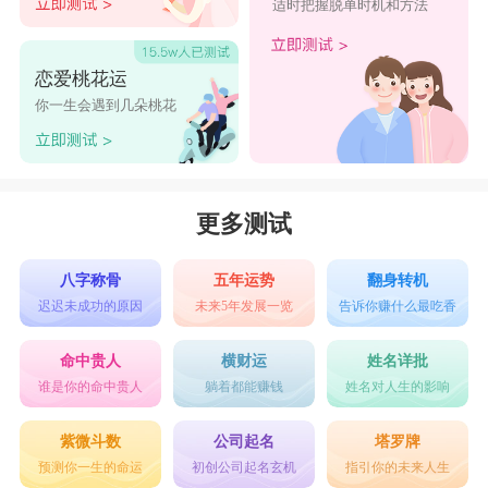
适时把握脱单时机和方法
恋爱桃花运
你一生会遇到几朵桃花
更多测试
八字称骨
五年运势
翻身转机
迟迟未成功的原因
未来5年发展一览
告诉你赚什么最吃香
命中贵人
横财运
姓名详批
谁是你的命中贵人
躺着都能赚钱
姓名对人生的影响
紫微斗数
公司起名
塔罗牌
预测你一生的命运
初创公司起名玄机
指引你的未来人生