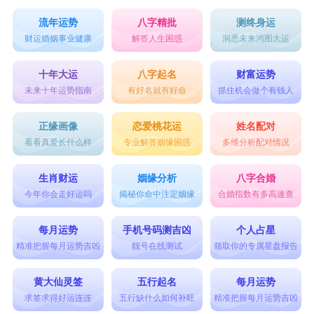
流年运势
八字精批
测终身运
财运婚姻事业健康
解答人生困惑
洞悉未来鸿图大运
十年大运
八字起名
财富运势
未来十年运势指南
有好名就有好命
抓住机会做个有钱人
正缘画像
恋爱桃花运
姓名配对
看看真爱长什么样
专业解答姻缘困惑
多维分析配对情况
生肖财运
姻缘分析
八字合婚
今年你会走好运吗
揭秘你命中注定姻缘
合婚指数有多高速查
每月运势
手机号码测吉凶
个人占星
精准把握每月运势吉凶
靓号在线测试
领取你的专属星盘报告
黄大仙灵签
五行起名
每月运势
求签求得好运连连
五行缺什么如何补旺
精准把握每月运势吉凶