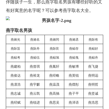
伴随孩子一生，那么燕字取名男孩有哪些好听的又
有好寓意的名字呢？可以参考燕字取名大全。
燕字取名男孩
燕祷光
燕祷名
燕祷同
燕祷丞
燕际有
燕际旨
燕际舟
燕际艮
燕鲸存
燕鲸好
燕鲸考
燕鲸伍
燕鲸旭
燕鲸曳
燕鲸舟
燕建柏
燕曾琪
燕胤轩
燕敏博
燕飞捷
燕俊达
燕裕龙
燕经略
燕英锐
燕明远
燕凛浩
燕宇麒
燕温茂
燕熠彤
燕明哲
燕志诚
燕云凯
燕高驰
燕子平
燕坚诚
燕经赋
燕锐进
燕思吴
燕泽语
燕浩思