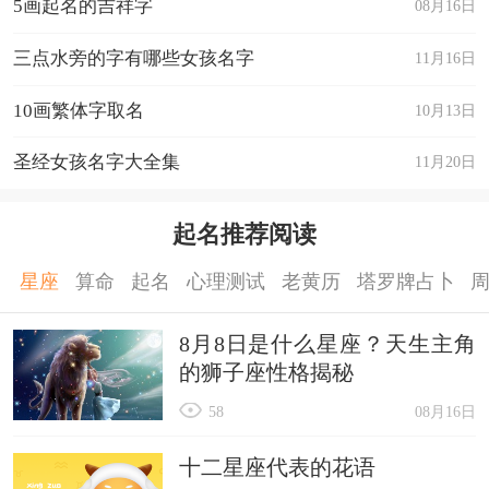
5画起名的吉祥字
08月16日
三点水旁的字有哪些女孩名字
11月16日
10画繁体字取名
10月13日
圣经女孩名字大全集
11月20日
起名推荐阅读
星座
算命
起名
心理测试
老黄历
塔罗牌占卜
8月8日是什么星座？天生主角
的狮子座性格揭秘
58
08月16日
十二星座代表的花语