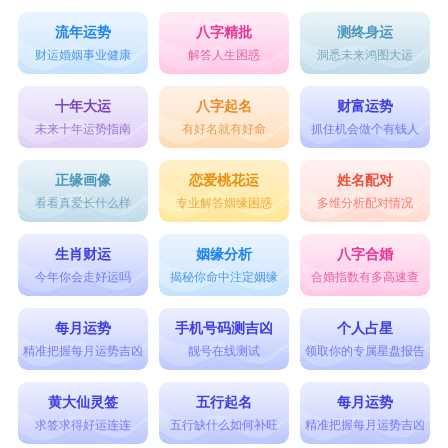
流年运势
八字精批
测终身运
财运婚姻事业健康
解答人生困惑
洞悉未来鸿图大运
十年大运
八字起名
财富运势
未来十年运势指南
有好名就有好命
抓住机会做个有钱人
正缘画像
恋爱桃花运
姓名配对
看看真爱长什么样
专业解答姻缘困惑
多维分析配对情况
生肖财运
姻缘分析
八字合婚
今年你会走好运吗
揭秘你命中注定姻缘
合婚指数有多高速查
每月运势
手机号码测吉凶
个人占星
精准把握每月运势吉凶
靓号在线测试
领取你的专属星盘报告
黄大仙灵签
五行起名
每月运势
求签求得好运连连
五行缺什么如何补旺
精准把握每月运势吉凶