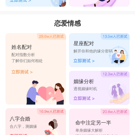
彦池
彦任
彦新
彦明
彦礼
彦师
彦锋
彦群
彦章
彦中
恋爱情感
星座配对
姓名配对
解开你和他的缘分密码
配对指数分析
了解你们如何相处
姻缘分析
透视姻缘时机
八字合婚
命中注定另一半
合八字，测姻缘
单身姻缘大解析