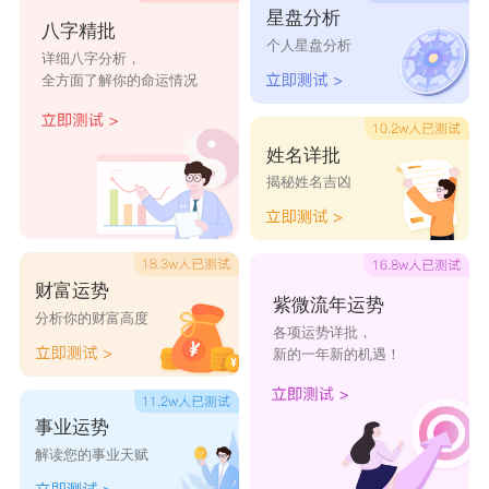
星盘分析
八字精批
彦雷
彦华
彦亭
彦诚
彦坤
个人星盘分析
详细八字分析，
彦言
彦亘
彦刚
彦召
彦录
全方面了解你的命运情况
彦平
彦吉
彦枫
彦奎
彦龙
姓名详批
彦文
彦端
彦舟
彦勤
彦之
揭秘姓名吉凶
彦圻
彦荣
彦富
彦鸿
彦志
彦熹
彦政
彦希
彦军
彦帅
彦懿
彦池
彦任
彦新
彦明
财富运势
紫微流年运势
彦普
彦礼
彦师
彦锋
彦群
分析你的财富高度
各项运势详批，
彦宁
彦章
彦中
彦臣
彦鹏
新的一年新的机遇！
彦彦
彦科
彦伟
彦闰
彦旭
事业运势
彦圻
彦荣
彦富
彦鸿
彦志
解读您的事业天赋
彦熹
彦政
彦希
彦军
彦帅