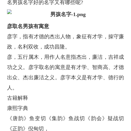
名男孩名字好的名字又有哪些呢?
彦取名男孩有寓意
彦字，指有才德的杰出人物，象征有才学，操守廉
政，名利双收，成功昌隆。
彦，五行属木，用作人名意指杰出，廉洁，吉祥成
功之义。彦字取名的寓意是有才学、智商高、才德
出众、杰出廉洁之义。彦字本义是有才学、德行的
人。
古籍解释
康熙字典
《唐韵》鱼变切《集韵》鱼战切《韵会》疑战切
《正韵》倪甸切，