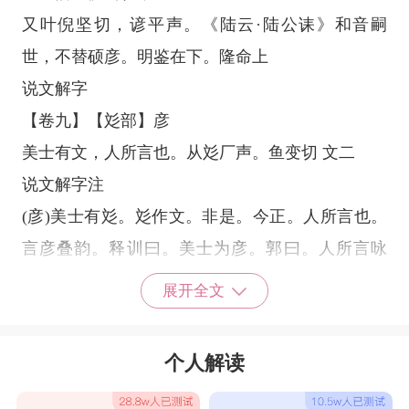
又叶倪坚切，谚平声。《陆云·陆公诔》和音嗣
世，不替硕彦。明鉴在下。隆命上
说文解字
【卷九】【彣部】彦
美士有文，人所言也。从彣厂声。鱼变切 文二
说文解字注
(彦)美士有彣。彣作文。非是。今正。人所言也。
言彦叠韵。释训曰。美士为彦。郭曰。人所言咏
也。郑风传曰。彦士之美称、人所言、故曰彦。有
展开全文
文、故从彣。大学彦或作盤。古文假借字。从彣。
厂声。厂、山石之厓巖。人可居者也。呼旱切。彦
个人解读
鱼变切。十四部。
彦取名男孩名字