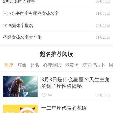
5画起名的吉祥字
08月16日
三点水旁的字有哪些女孩名字
11月16日
10画繁体字取名
10月13日
圣经女孩名字大全集
11月20日
起名推荐阅读
星座
算命
起名
心理测试
老黄历
塔罗牌占卜
8月8日是什么星座？天生主角
的狮子座性格揭秘
58
08月16日
十二星座代表的花语