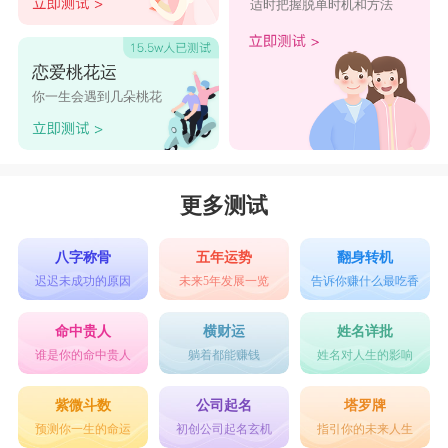
适时把握脱单时机和方法
恋爱桃花运
你一生会遇到几朵桃花
更多测试
八字称骨
五年运势
翻身转机
迟迟未成功的原因
未来5年发展一览
告诉你赚什么最吃香
命中贵人
横财运
姓名详批
谁是你的命中贵人
躺着都能赚钱
姓名对人生的影响
紫微斗数
公司起名
塔罗牌
预测你一生的命运
初创公司起名玄机
指引你的未来人生