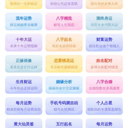
预测你一生的命运
初创公司起名玄机
指引你的未来人生
流年运势
八字精批
测终身运
财运婚姻事业健康
解答人生困惑
洞悉未来鸿图大运
十年大运
八字起名
财富运势
未来十年运势指南
有好名就有好命
抓住机会做个有钱人
正缘画像
恋爱桃花运
姓名配对
看看真爱长什么样
专业解答姻缘困惑
多维分析配对情况
生肖财运
姻缘分析
八字合婚
今年你会走好运吗
揭秘你命中注定姻缘
合婚指数有多高速查
每月运势
手机号码测吉凶
个人占星
精准把握每月运势吉凶
靓号在线测试
领取你的专属星盘报告
黄大仙灵签
五行起名
每月运势