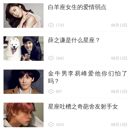
白羊座女生的爱情弱点
1743
08月13日
薛之谦是什么星座？
1845
08月13日
金牛男李易峰爱他你们怕了
吗？
897
08月13日
星座吐槽之奇葩舍友射手女
1016
08月13日