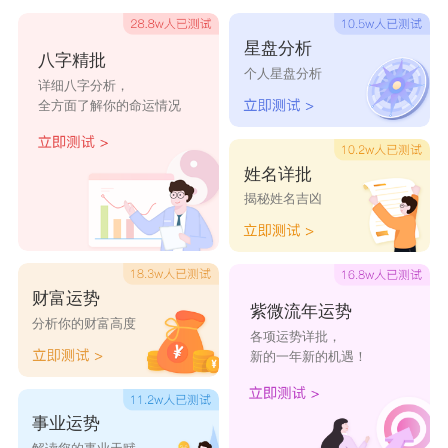
了。
星盘分析
八字精批
在名字里加有水字旁的名字。如果实在是不喜欢水
个人星盘分析
详细八字分析，
字的话，其实在i自己名字里面加一个有水字旁的
全方面了解你的命运情况
字，也是可以起到同样的效果的。例如淼字，这些
都是比较常用的方法。在名字里面加了一个带有水
姓名详批
揭秘姓名吉凶
字旁的字之后，基本上也可以对五行里面缺水的情
况进行补足。
五行缺水怎么取名字男孩
财富运势
紫微流年运势
亦妙
威惜
轩相
云逸
刚信
分析你的财富高度
各项运势详批，
尧颜
林浅
翰德
如凯
铁霖
新的一年新的机遇！
展廉
知炫
弥群
游锦
裕益
事业运势
华轩
玮材
合云
秀胜
月良