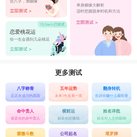
合八字，测姻缘
单身姻缘大解析
适时把握脱单时机和方法
恋爱桃花运
你一生会遇到几朵桃花
更多测试
八字称骨
五年运势
翻身转机
迟迟未成功的原因
未来5年发展一览
告诉你赚什么最吃香
命中贵人
横财运
姓名详批
谁是你的命中贵人
躺着都能赚钱
姓名对人生的影响
紫微斗数
公司起名
塔罗牌