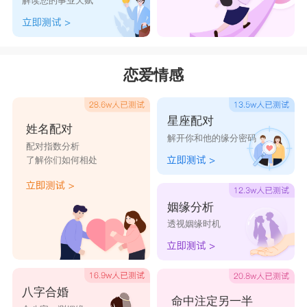
解读您的事业天赋
兴源
飞凡
辉臣
杉寅
广澄
铭诚
宸琛
龙凯
宥宥
盛凯
宥岳
群颜
沐格
平廷
湜湜
恋爱情感
溢美
溥临
溥天
溥畅
溱溱
星座配对
溶溶
滂洋
滂渤
滂泽
滟滟
姓名配对
解开你和他的缘分密码
配对指数分析
满心
滢滢
滢渟
滨海
漫然
了解你们如何相处
漱玉
漾漾
潇然
潇潇
潜思
潜颖
潜朗
潜君
水韵
水萍
姻缘分析
透视姻缘时机
八字合婚
命中注定另一半