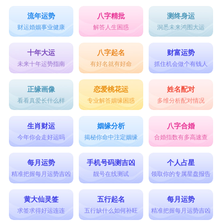
流年运势
八字精批
测终身运
财运婚姻事业健康
解答人生困惑
洞悉未来鸿图大运
十年大运
八字起名
财富运势
未来十年运势指南
有好名就有好命
抓住机会做个有钱人
正缘画像
恋爱桃花运
姓名配对
看看真爱长什么样
专业解答姻缘困惑
多维分析配对情况
生肖财运
姻缘分析
八字合婚
今年你会走好运吗
揭秘你命中注定姻缘
合婚指数有多高速查
每月运势
手机号码测吉凶
个人占星
精准把握每月运势吉凶
靓号在线测试
领取你的专属星盘报告
黄大仙灵签
五行起名
每月运势
求签求得好运连连
五行缺什么如何补旺
精准把握每月运势吉凶