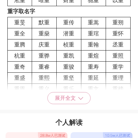
淞重
唯重
财重
驰重
以重
重字取名字
重旻
默重
重传
重嵩
重朔
重全
重燊
潜重
重琯
重怀
重腾
庆重
桢重
重翰
丞重
杭重
重骅
重凯
重煊
重照
重奇
重睿
重骏
重寿
重学
重盛
重熙
重坚
重延
重理
重恩
重义
重乐
重文
重榜
展开全文
重洲
重宪
重轩
重道
重中
重咏
重荣
重彪
重锋
重安
个人解读
重强
重健
重策
重坤
重函