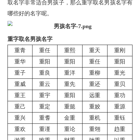
取名字非常适合男孩子，那么重字取名男孩名字有
哪些好的名字呢。
重字取名男孩名字
重青
重任
重熙
重天
重刚
重华
重阳
重阳
重任
重阳
重子
重良
重洋
重柳
重光
重威
重云
重先
重还
重贝
重王
重宇
重阳
远重
重功
重己
重定
重懿
重姣
重源
重兴
重耆
金重
重机
重钰
重欢
重谨
重论
重翎
趋重