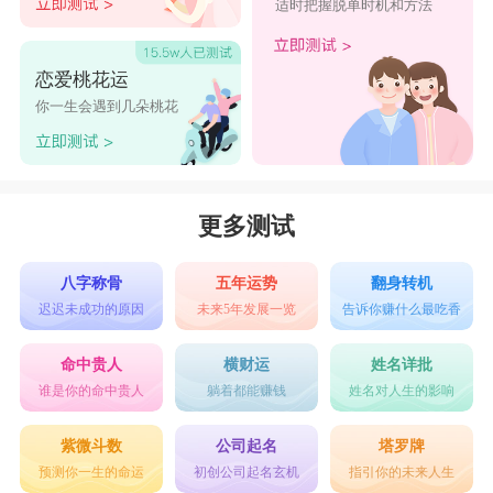
适时把握脱单时机和方法
恋爱桃花运
你一生会遇到几朵桃花
更多测试
八字称骨
五年运势
翻身转机
迟迟未成功的原因
未来5年发展一览
告诉你赚什么最吃香
命中贵人
横财运
姓名详批
谁是你的命中贵人
躺着都能赚钱
姓名对人生的影响
紫微斗数
公司起名
塔罗牌
预测你一生的命运
初创公司起名玄机
指引你的未来人生