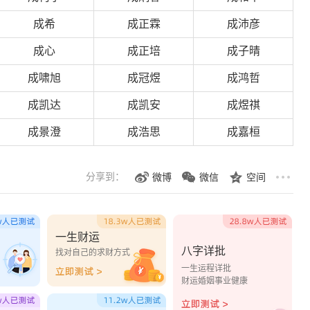
成希
成正霖
成沛彦
成心
成正培
成子晴
成啸旭
成冠煜
成鸿哲
成凯达
成凯安
成煜祺
成景澄
成浩思
成嘉桓
分享到：
微博
微信
空间
一生财运
八字详批
？
找对自己的求财方式
一生运程详批
财运婚姻事业健康