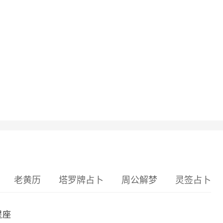
老黄历
塔罗牌占卜
周公解梦
灵签占卜
星座