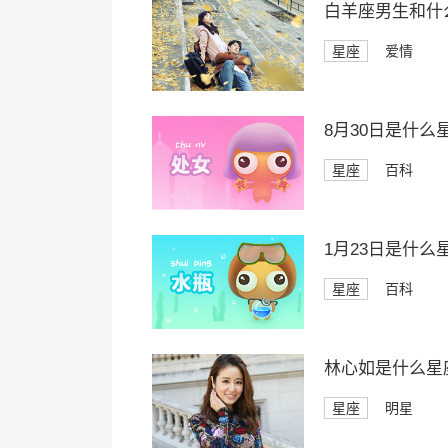
白羊座男生和什
星座
爱情
8月30日是什么
星座
百科
1月23日是什么
星座
百科
林心如是什么星
星座
明星