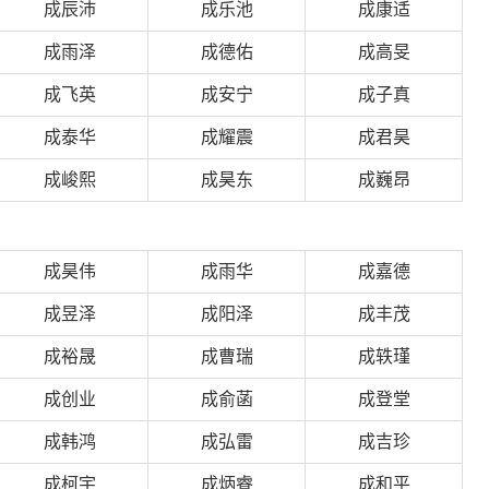
成辰沛
成乐池
成康适
成雨泽
成德佑
成高旻
成飞英
成安宁
成子真
成泰华
成耀震
成君昊
成峻熙
成昊东
成巍昂
成昊伟
成雨华
成嘉德
成昱泽
成阳泽
成丰茂
成裕晟
成曹瑞
成轶瑾
成创业
成俞菡
成登堂
成韩鸿
成弘雷
成吉珍
成柯宇
成炳睿
成和平