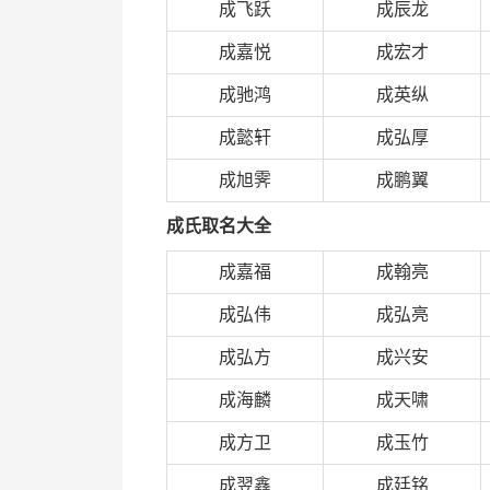
成飞跃
成辰龙
成嘉悦
成宏才
成驰鸿
成英纵
成懿轩
成弘厚
成旭霁
成鹏翼
成氏取名大全
成嘉福
成翰亮
成弘伟
成弘亮
成弘方
成兴安
成海麟
成天啸
成方卫
成玉竹
成翌鑫
成廷铭