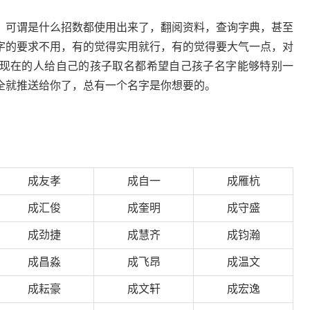
，可谓是什么招数都使用出来了，翻阅资料，查询字典，甚至
字的要求不用，有的觉得实用就行，有的觉得要大气一点，对
现在的人给自己的孩子取名都希望自己孩子名字能够特别一
全就推送给你了，总有一个名字是你想要的。
成友孝
成自一
成雁杭
成汇俊
成奎明
成守盛
成劲捷
成慧齐
成钧瀚
成昌淼
成飞昂
成温文
成耘豪
成文轩
成宏逸