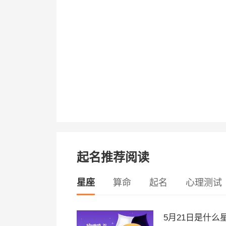
起名推荐阅读
星座
算命
起名
心理测试
5月21日是什么