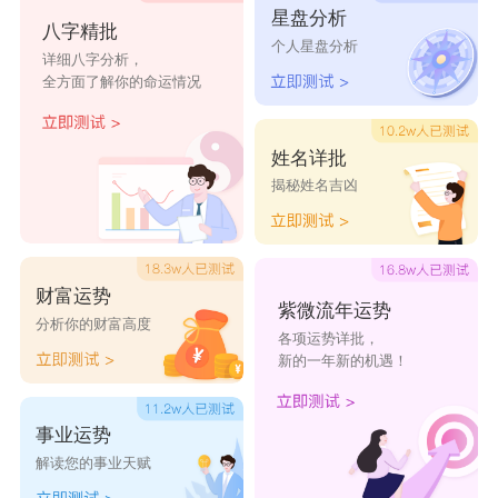
星盘分析
八字精批
御者之职也。”拼音依《集韵》牛据切。徐灏《说
个人星盘分析
详细八字分析，
文段注笺》：“戴氏侗曰：‘祀以御沴(lì，灾害不祥
全方面了解你的命运情况
之气)也。引而申之，凡捍御皆曰御(繁体)。’御者
御之使不至，禁者禁之使不行。皆始于巫祝之为，
姓名详批
揭秘姓名吉凶
故从示。”
说文解字注
【卷二下】【彳部】使马也。注：《周礼》：六
财富运势
艺：四曰五驭。《大宰》注曰：凡言驭者，所以?
紫微流年运势
分析你的财富高度
各项运势详批，
之内之于善，此引伸之义也。从彳、缷(卸)。注：
新的一年新的机遇！
按缷亦声。牛据切。五部。驭，古文御，从又、
马。注：惟见《周礼》。【卷一上】【示部】祀
事业运势
解读您的事业天赋
也。从示，御声。注：后人用此为禁御(繁体)字。