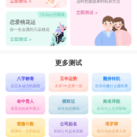
适时把握脱单时机和方法
注：御谓衣食。疏：御是进御所须，故为衣食。又
《广韵》：侍也，进也。《诗·小雅》：饮御诸
恋爱桃花运
友。传：御，进也。笺：御，侍也。吉甫远从镐地
你一生会遇到几朵桃花
来，飮之酒，使诸友侍之。又主也。《礼·曲
礼》：问大夫之子，长曰能御矣，幼曰未能御也。
注：御犹主也。疏：谓主事也。
更多测试
御字取名男孩
八字称骨
五年运势
翻身转机
御诠
御荐
御丞
御卓
御皓
迟迟未成功的原因
未来5年发展一览
告诉你赚什么最吃香
御潜
御承
御辰
御沧
御也
命中贵人
横财运
姓名详批
谁是你的命中贵人
躺着都能赚钱
姓名对人生的影响
御璋
御前
御荐
御旨
御潜
紫微斗数
公司起名
塔罗牌
御诠
御炙
御枝
御也
御典
预测你一生的命运
初创公司起名玄机
指引你的未来人生