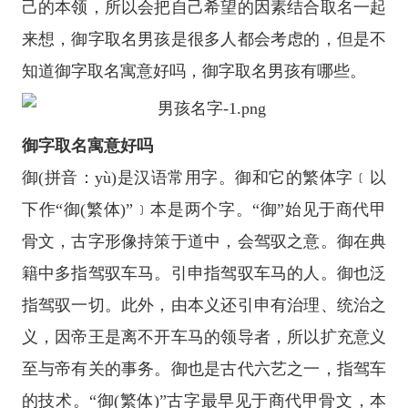
己的本领，所以会把自己希望的因素结合取名一起
来想，御字取名男孩是很多人都会考虑的，但是不
知道御字取名寓意好吗，御字取名男孩有哪些。
御字取名寓意好吗
御(拼音：yù)是汉语常用字。御和它的繁体字﹝以
下作“御(繁体)”﹞本是两个字。“御”始见于商代甲
骨文，古字形像持策于道中，会驾驭之意。御在典
籍中多指驾驭车马。引申指驾驭车马的人。御也泛
指驾驭一切。此外，由本义还引申有治理、统治之
义，因帝王是离不开车马的领导者，所以扩充意义
至与帝有关的事务。御也是古代六艺之一，指驾车
的技术。“御(繁体)”古字最早见于商代甲骨文，本