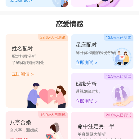
疑举切。五部。古只用御字。
【寅集下】【彳部】 御 ·康熙笔画：11 ·部外笔
恋爱情感
画：8古文：?、?《唐韵》《集韵》《类篇》牛据
切。《韵会》《正韵》鱼据切，竝音御。《说
星座配对
文》：使马也。徐锴曰：卸解车马也。从彳从卸，
姓名配对
解开你和他的缘分密码
皆御者之职。《诗·小雅》：徒御不惊。又《正
配对指数分析
了解你们如何相处
韵》：统也。贾谊《过秦论》：振长策而御宇内。
又《韵会》：凡天子所止曰御。前曰御前，书曰御
姻缘分析
书，服曰御服，皆取统御四海之内。蔡邕《独
透视姻缘时机
断》：御者，进也。凡衣服加于身，饮食适于口，
妃妾接于寝皆曰御。《释名》：御，语也。尊者将
有所欲，先语之也。亦言职卑，尊者有所勤御，如
八字合婚
命中注定另一半
合八字，测姻缘
御牛马然也。《礼·王制》：千里之内以为御。
单身姻缘大解析