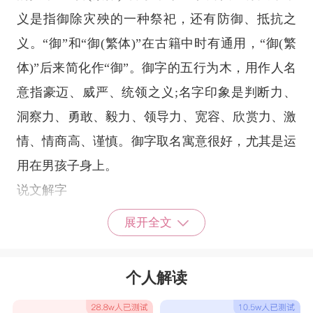
义是指御除灾殃的一种祭祀，还有防御、抵抗之
义。“御”和“御(繁体)”在古籍中时有通用，“御(繁
体)”后来简化作“御”。御字的五行为木，用作人名
意指豪迈、威严、统领之义;名字印象是判断力、
洞察力、勇敢、毅力、领导力、宽容、欣赏力、激
情、情商高、谨慎。御字取名寓意很好，尤其是运
用在男孩子身上。
说文解字
【卷二下】【彳部】牛据切(yù)御，使马也。从
展开全文
彳，从卸。驭，古文御从又从马。【卷一上】【示
部】鱼举切(yù)御(繁体)，祀也。从示，御声。
个人解读
〖注释〗从彳，从卸：徐锴《说文解字系
传》：“卸，解车马也。彳，行也。或行或卸，皆