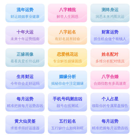
御选
御叱
御浜
御卿
奇御
流年运势
八字精批
测终身运
财运婚姻事业健康
解答人生困惑
洞悉未来鸿图大运
御卓
御沧
御帝
御鉴
御复
御韬
御樽
御琛
隆御
御煌
十年大运
八字起名
财富运势
未来十年运势指南
有好名就有好命
抓住机会做个有钱人
御迁
舒御
御苑
御寒
赋御
正缘画像
恋爱桃花运
姓名配对
之御
御飞
御霖
御笑
御佳
看看真爱长什么样
专业解答姻缘困惑
多维分析配对情况
御涵
御谦
御皓
御智
御理
生肖财运
姻缘分析
八字合婚
今年你会走好运吗
揭秘你命中注定姻缘
合婚指数有多高速查
御军
御杰
奇御
锦御
御宸
每月运势
手机号码测吉凶
个人占星
精准把握每月运势吉凶
靓号在线测试
领取你的专属星盘报告
黄大仙灵签
五行起名
每月运势
求签求得好运连连
五行缺什么如何补旺
精准把握每月运势吉凶