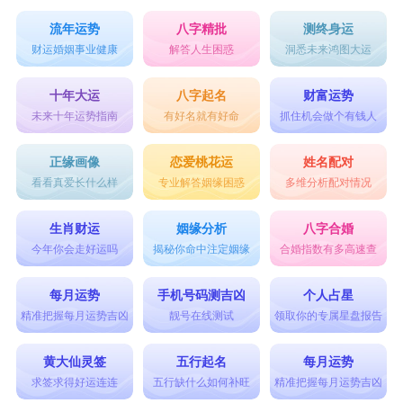
流年运势
八字精批
测终身运
财运婚姻事业健康
解答人生困惑
洞悉未来鸿图大运
十年大运
八字起名
财富运势
未来十年运势指南
有好名就有好命
抓住机会做个有钱人
正缘画像
恋爱桃花运
姓名配对
看看真爱长什么样
专业解答姻缘困惑
多维分析配对情况
生肖财运
姻缘分析
八字合婚
今年你会走好运吗
揭秘你命中注定姻缘
合婚指数有多高速查
每月运势
手机号码测吉凶
个人占星
精准把握每月运势吉凶
靓号在线测试
领取你的专属星盘报告
黄大仙灵签
五行起名
每月运势
求签求得好运连连
五行缺什么如何补旺
精准把握每月运势吉凶