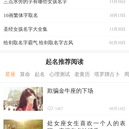
三点水旁的字有哪些女孩名字
11月16日
10画繁体字取名
10月13日
圣经女孩名字大全集
11月20日
给剑取名字霸气 给剑取名字古风
02月10日
起名推荐阅读
星座
算命
起名
心理测试
老黄历
塔罗牌占卜
欺骗金牛座的下场
1467
08月14日
处女座女生喜欢一个人的表