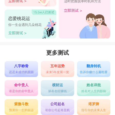
适时把握脱单时机和方法
恋爱桃花运
你一生会遇到几朵桃花
更多测试
八字称骨
五年运势
翻身转机
迟迟未成功的原因
未来5年发展一览
告诉你赚什么最吃香
命中贵人
横财运
姓名详批
谁是你的命中贵人
躺着都能赚钱
姓名对人生的影响
紫微斗数
公司起名
塔罗牌
预测你一生的命运
初创公司起名玄机
指引你的未来人生