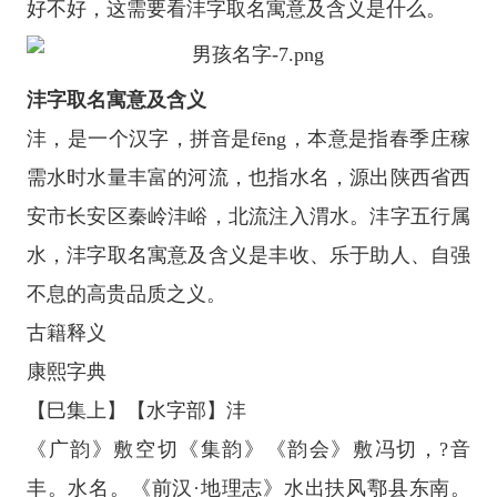
好不好，这需要看沣字取名寓意及含义是什么。
沣字取名寓意及含义
沣，是一个汉字，拼音是fēng，本意是指春季庄稼
需水时水量丰富的河流，也指水名，源出陕西省西
安市长安区秦岭沣峪，北流注入渭水。沣字五行属
水，沣字取名寓意及含义是丰收、乐于助人、自强
不息的高贵品质之义。
古籍释义
康熙字典
【巳集上】【水字部】沣
《广韵》敷空切《集韵》《韵会》敷冯切，?音
丰。水名。《前汉·地理志》水出扶风鄠县东南。