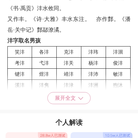
《书·禹贡》沣水攸同。
又作丰。《诗·大雅》丰水东注。 亦作鄷。《潘
岳·关中记》鄷鄗潦潏。
沣字取名男孩
笑沣
各沣
克沣
沣玮
沣洄
考沣
弋沣
沣关
杨沣
俊沣
键沣
煜沣
靖沣
沣沛
敏沣
溪沣
沣隽
沣渌
沣洲
煦沐
沣洲
沣秦
岵沣
皙沣
沣玮
展开全文
笑沣
沣渌
石沣
敏沣
沣琰
沣奔
沣立
沣达
沣洁
沣瑜
个人解读
沣武
沣逸
沣钦
沣锦
沣峻