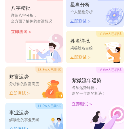
沣渝
沣骥
沣耘
沣东
沣溢
星盘分析
八字精批
个人星盘分析
沣锐
沣晋
沣城
沣广
沣翼
详细八字分析，
全方面了解你的命运情况
姓名详批
揭秘姓名吉凶
财富运势
紫微流年运势
分析你的财富高度
各项运势详批，
新的一年新的机遇！
事业运势
解读您的事业天赋