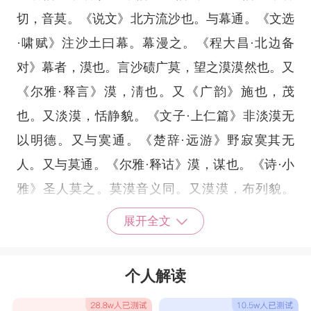
切，音莫。《说文》北方流沙也。与幕通。《文选
·啸赋》注沙土曰幕。幕漫之。《程大昌·北边备
对》幕者，漠也。言沙碛广莫，望之漠漠然也。又
《尔雅·释言》漠，淸也。又《广韵》施也，茂
也。又淡漠，恬静貌。《文子·上仁篇》非淡漠无
以明德。又与寞通。《楚辞·远游》野寂寞其无
人。又与莫通。《尔雅·释诂》漠，谋也。《诗·小
雅》圣人莫之。莫漠音义同。又漠漠，布列貌。
《陆机诗》街巷纷漠漠。又漠阳，江名。《广舆
展开全文
记》在肇庆府阳江县。又《集韵》莫白切，音陌。
与同。或从水，亦作㵹。又《韵补》叶蒙晡切，音
个人解读
模。《李陵诗》径万里兮度沙漠，为君将兮夺匈
奴。又叶莫卜切，音木。《嵆康·阮籍碑铭》怡神