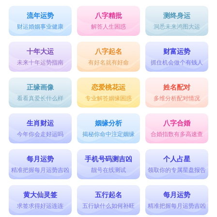
流年运势
八字精批
测终身运
财运婚姻事业健康
解答人生困惑
洞悉未来鸿图大运
十年大运
八字起名
财富运势
未来十年运势指南
有好名就有好命
抓住机会做个有钱人
正缘画像
恋爱桃花运
姓名配对
看看真爱长什么样
专业解答姻缘困惑
多维分析配对情况
生肖财运
姻缘分析
八字合婚
今年你会走好运吗
揭秘你命中注定姻缘
合婚指数有多高速查
每月运势
手机号码测吉凶
个人占星
精准把握每月运势吉凶
靓号在线测试
领取你的专属星盘报告
黄大仙灵签
五行起名
每月运势
求签求得好运连连
五行缺什么如何补旺
精准把握每月运势吉凶