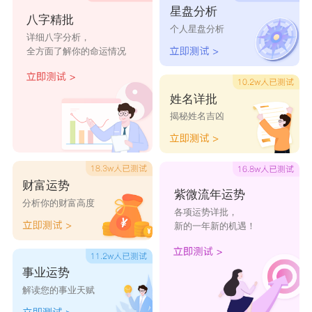
星盘分析
八字精批
大素，迈世局。隐处虚室，反眞归漠。
个人星盘分析
详细八字分析，
漠字取名男孩
全方面了解你的命运情况
漠北
子漠
漠贤
足漠
淼漠
姓名详批
纯漠
文漠
漠鑫
漠源
漠义
揭秘姓名吉凶
君漠
漠宇
克漠
漠德
漠羽
小漠
漠霖
漠程
漠漠
咿漠
财富运势
紫微流年运势
分析你的财富高度
漠舜
漠棣
亿漠
迎漠
琯漠
各项运势详批，
新的一年新的机遇！
漠权
鲜漠
漠嵘
漠循
漠珑
事业运势
漠慈
戈漠
漠宙
善漠
飚漠
解读您的事业天赋
席漠
猛漠
萧漠
水漠
鲁漠