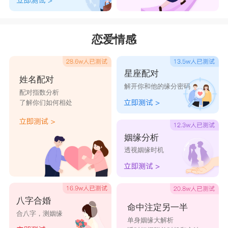
杭漠
少漠
络漠
鑫漠
漠霆
恋爱情感
星座配对
姓名配对
解开你和他的缘分密码
配对指数分析
了解你们如何相处
姻缘分析
透视姻缘时机
八字合婚
命中注定另一半
合八字，测姻缘
单身姻缘大解析