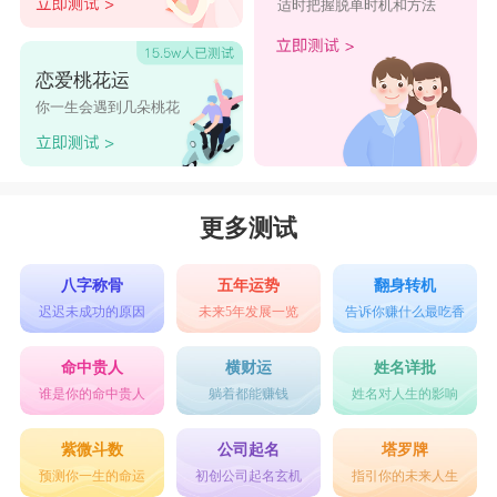
适时把握脱单时机和方法
恋爱桃花运
你一生会遇到几朵桃花
更多测试
八字称骨
五年运势
翻身转机
迟迟未成功的原因
未来5年发展一览
告诉你赚什么最吃香
命中贵人
横财运
姓名详批
谁是你的命中贵人
躺着都能赚钱
姓名对人生的影响
紫微斗数
公司起名
塔罗牌
预测你一生的命运
初创公司起名玄机
指引你的未来人生