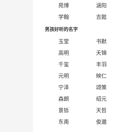
苑博
涵阳
学翰
吉懿
男孩好听的名字
玉堂
书默
高明
夭锦
千玺
丰羽
元明
映仁
宁泽
颂策
森朗
绍元
景铄
天哲
东南
俊邈