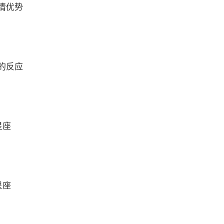
情优势
的反应
星座
星座