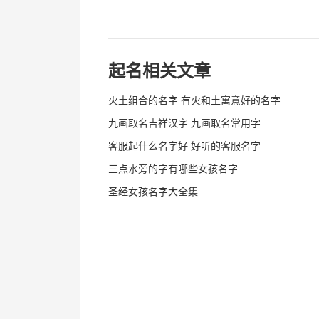
起名相关文章
火土组合的名字 有火和土寓意好的名字
九画取名吉祥汉字 九画取名常用字
客服起什么名字好 好听的客服名字
三点水旁的字有哪些女孩名字
圣经女孩名字大全集