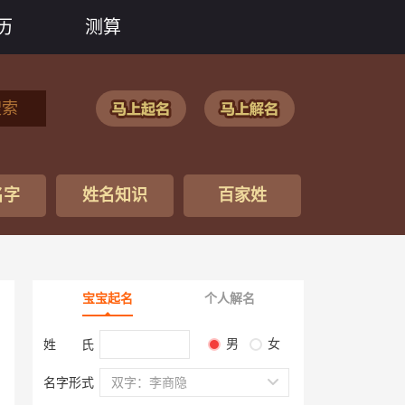
历
测算
搜索
名字
姓名知识
百家姓
宝宝起名
个人解名
男
女
姓 氏
名字形式
双字：李商隐