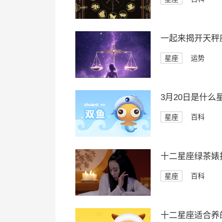
一起来揭开天秤座
星座
运势
3月20日是什么
星座
百科
十二星座绿茶婊
星座
百科
十二星座适合养