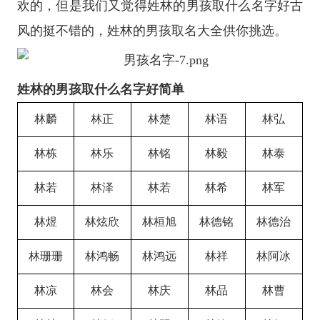
欢的，但是我们又觉得姓林的男孩取什么名字好古
风的挺不错的，姓林的男孩取名大全供你挑选。
姓林的男孩取什么名字好简单
林麟
林正
林楚
林语
林弘
林栋
林乐
林铭
林毅
林泰
林若
林泽
林若
林希
林军
林煜
林炫欣
林桓旭
林德铭
林德治
林珊珊
林鸿畅
林鸿远
林祥
林阿冰
林凉
林会
林庆
林品
林曹