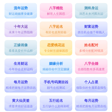
流年运势
八字精批
测终身运
财运婚姻事业健康
解答人生困惑
洞悉未来鸿图大运
十年大运
八字起名
财富运势
未来十年运势指南
有好名就有好命
抓住机会做个有钱人
正缘画像
恋爱桃花运
姓名配对
看看真爱长什么样
专业解答姻缘困惑
多维分析配对情况
生肖财运
姻缘分析
八字合婚
今年你会走好运吗
揭秘你命中注定姻缘
合婚指数有多高速查
每月运势
手机号码测吉凶
个人占星
精准把握每月运势吉凶
靓号在线测试
领取你的专属星盘报告
黄大仙灵签
五行起名
每月运势
求签求得好运连连
五行缺什么如何补旺
精准把握每月运势吉凶