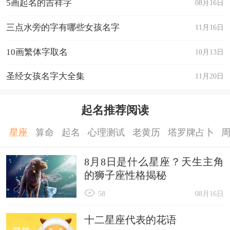
5画起名的吉祥字
08月16日
三点水旁的字有哪些女孩名字
11月16日
10画繁体字取名
10月13日
圣经女孩名字大全集
11月20日
起名推荐阅读
星座
算命
起名
心理测试
老黄历
塔罗牌占卜
8月8日是什么星座？天生主角
的狮子座性格揭秘
58
08月16日
十二星座代表的花语