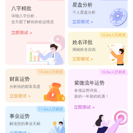
星盘分析
林欧男
林怡萱
林荺茜
林年轩
林成雪
八字精批
个人星盘分析
详细八字分析，
全方面了解你的命运情况
林云瀚
林传基
林晟轩
林思毓
林朝玲
林瑜凡
林娅馨
林丹荔
林梓绮
林宏文
姓名详批
揭秘姓名吉凶
林潇洒
林朝懿
林海宏
林殷行
林冀煊
林致豪
林梓坤
林秉坤
林淳虎
林祺钧
财富运势
紫微流年运势
分析你的财富高度
各项运势详批，
新的一年新的机遇！
事业运势
解读您的事业天赋