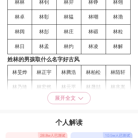
林林
林钊
林羿
林铮
林翎
林卓
林彰
林韫
林嘲
林渤
林阔
林彭
林庄
林碫
林粒
林日
林孟
林灼
林凌
林解
姓林的男孩取什么名字好古风
林旻烨
林正宇
林腾浩
林柏松
林陌轩
林乃琦
林宏然
林元平
林晟喆
林兆嵩
展开全文
林序朋
林菘琪
林奕孟
林统连
林晨昊
林皓勋
林凡珝
林杰沣
林然远
林桑萱
个人解读
林慧嫣
林舒如
林靖宜
林安娜
林真天