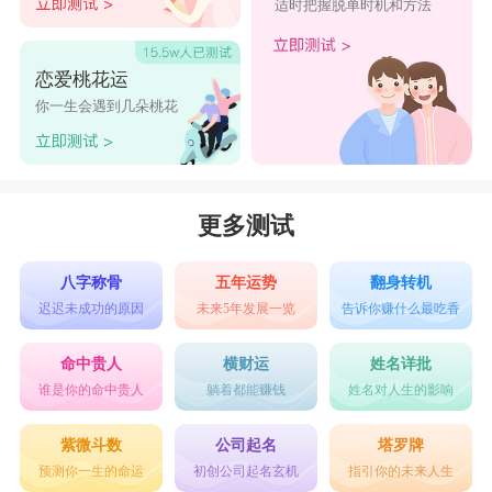
适时把握脱单时机和方法
恋爱桃花运
你一生会遇到几朵桃花
更多测试
八字称骨
五年运势
翻身转机
迟迟未成功的原因
未来5年发展一览
告诉你赚什么最吃香
命中贵人
横财运
姓名详批
谁是你的命中贵人
躺着都能赚钱
姓名对人生的影响
紫微斗数
公司起名
塔罗牌
预测你一生的命运
初创公司起名玄机
指引你的未来人生